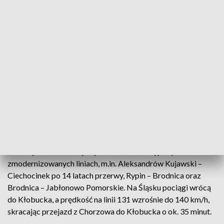
Spółka podała, że modernizacja infrastruktury i podniesienie
prędkości pozwolą m.in. na przejazd z Warszawy do
Szczecina w ok. 4 godz. 9 min, a z Olsztyna do Poznania w 3
godz. 17 min. Krócej pojadą też pociągi regionalne,
zwłaszcza na Dolnym Śląsku – np. między Jaworzyną Śląską
a Legnicą czas skróci się o kilkanaście minut.
PKP PLK zastrzegają jednocześnie, że w regionach
kontynuowane są liczne inwestycje, które w części tras
oznaczają wydłużone czasy jazdy, komunikację zastępczą
lub objazdy.
W nowym rozkładzie przywrócone zostaną połączenia na
zmodernizowanych liniach, m.in. Aleksandrów Kujawski –
Ciechocinek po 14 latach przerwy, Rypin – Brodnica oraz
Brodnica – Jabłonowo Pomorskie. Na Śląsku pociągi wrócą
do Kłobucka, a prędkość na linii 131 wzrośnie do 140 km/h,
skracając przejazd z Chorzowa do Kłobucka o ok. 35 minut.