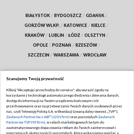
BIAŁYSTOK
/
BYDGOSZCZ
/
GDAŃSK
/
GORZÓW WLKP.
/
KATOWICE
/
KIELCE
/
KRAKÓW
/
LUBLIN
/
ŁÓDŹ
/
OLSZTYN
/
OPOLE
/
POZNAŃ
/
RZESZÓW
/
SZCZECIN
/
WARSZAWA
/
WROCŁAW
Szanujemy Twoją prywatność
Dołącz do nas:
Kliknij "Akceptuję i przechodzę do serwisu", aby wyrazić zgody na
korzystanie z technologii automatycznego śledzenia i zbierania danych,
TVP
dostęp do informacji na Twoim urządzeniu końcowym i ich
Abonament TVP
przechowywanie oraz na przetwarzanie Twoich danych osobowych przez
Regulamin TVP
nas, czyli Telewizję Polską S.A. w likwidacji (zwaną dalej również „TVP”),
Emisja w TVP
Polityka prywatności
Zaufanych Partnerów z IAB* (1201 firm)
oraz pozostałych
Zaufanych
Partnerów TVP (93 firm)
, w celach marketingowych (w tym do
Centrum informacji TVP
Moje zgody
zautomatyzowanego dopasowania reklam do Twoich zainteresowań i
mierzenia ich skuteczności) i pozostałych, które wskazujemy poniżej, a