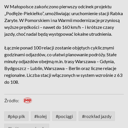
W Małopolsce zakończono pierwszy odcinek projektu
„Podłęże-Piekiełko”, umożliwiając uruchomienie stacji Rabka
Zaryte. W Pomorskiem i na Warmii modernizacje przyniosą
wyższe prędkości – nawet do 160 km/h – i krótsze czasy
jazdy, choć nadal będą występować lokalne utrudnienia.
Łącznie ponad 100 relacji zostanie objętych cyklicznymi
godzinami odjazdów, co ułatwi planowanie podróży. Stałe
minuty odjazdów obejmą m.in. trasy Warszawa – Gdynia,
Bydgoszcz – Lublin, Warszawa – Berlin oraz liczne relacje
regionalne. Liczba stacji włączonych w system wzrośnie z 63
do 108.
Źródło:
#pkp plk
#kolej
#pociągi
#rozkład jazdy