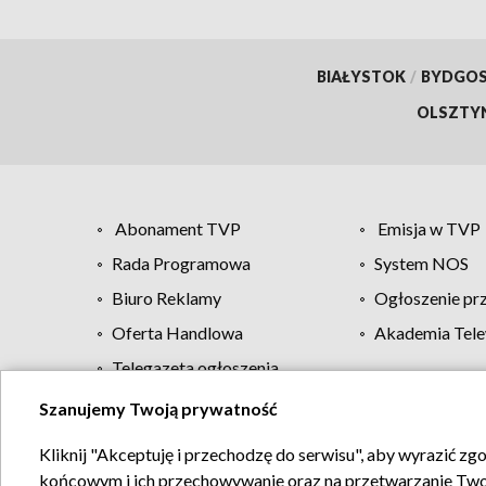
BIAŁYSTOK
/
BYDGO
OLSZTY
Abonament TVP
Emisja w TVP
Rada Programowa
System NOS
Biuro Reklamy
Ogłoszenie pr
Oferta Handlowa
Akademia Tele
Telegazeta ogłoszenia
Szanujemy Twoją prywatność
Regulamin TVP
Kliknij "Akceptuję i przechodzę do serwisu", aby wyrazić zg
końcowym i ich przechowywanie oraz na przetwarzanie Twoich