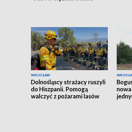
WROCŁAW
WROCŁ
Dolnośląscy strażacy ruszyli
Bogus
do Hiszpanii. Pomogą
nowa 
walczyć z pożarami lasów
jedny
budo