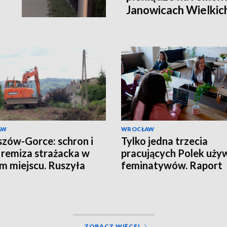
Janowicach Wielkich
AW
WROCŁAW
zów-Gorce: schron i
Tylko jedna trzecia
remiza strażacka w
pracujących Polek uży
m miejscu. Ruszyła
feminatywów. Raport
wa
Uniwersytetu SWPS
ZOBACZ WIĘCEJ