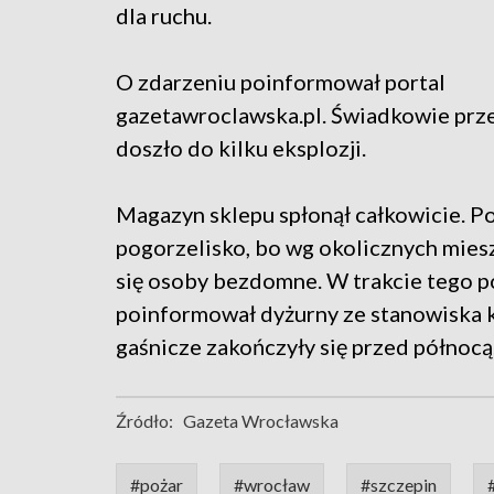
dla ruchu.
O zdarzeniu poinformował portal
gazetawroclawska.pl. Świadkowie przek
doszło do kilku eksplozji.
Magazyn sklepu spłonął całkowicie. Po
pogorzelisko, bo wg okolicznych mie
się osoby bezdomne. W trakcie tego p
poinformował dyżurny ze stanowiska 
gaśnicze zakończyły się przed północą
Źródło:
Gazeta Wrocławska
#pożar
#wrocław
#szczepin