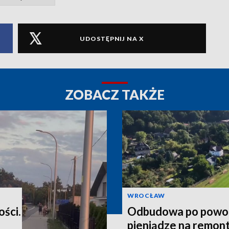
UDOSTĘPNIJ NA X
ZOBACZ TAKŻE
WROCŁAW
ości.
Odbudowa po powod
pieniądze na remont