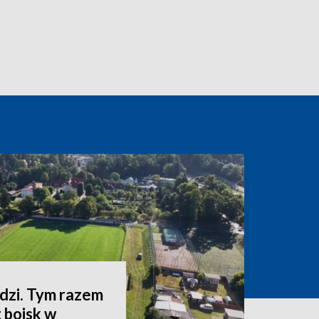
zi. Tym razem
 boisk w