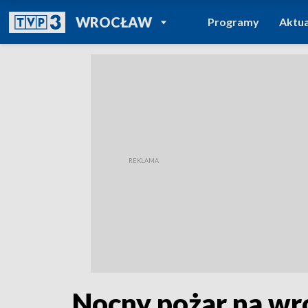
POWRÓT DO
WROCŁAW
Programy
Aktua
TVP REGIONY
Nocny pożar na wr