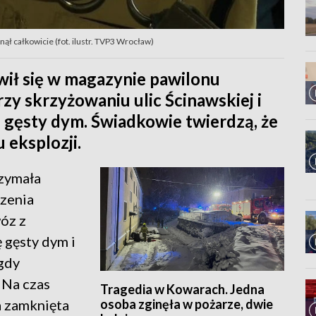
ął całkowicie (fot. ilustr. TVP3 Wrocław)
wił się w magazynie pawilonu
zy skrzyżowaniu ulic Ścinawskiej i
ię gęsty dym. Świadkowie twierdzą, że
 eksplozji.
rzymała
rzenia
óz z
 gęsty dym i
gdy
 Na czas
Tragedia w Kowarach. Jedna
osoba zginęła w pożarze, dwie
ła zamknięta