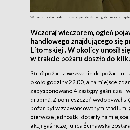
W trakcie pożaru nikt nie został poszkodowany, ale magazyn spłon
Wczoraj wieczorem, ogień poja
handlowego znajdującego się pr
Litomskiej . W okolicy unosił s
w trakcie pożaru doszło do kilku
Straż pożarna wezwanie do pożaru ot
około godziny 22.00, a na miejsce zda
zadysponowano 4 zastępy gaśnicze i w
drabiną. Z pomieszczeń wydobywał się
pożar był w zaawansowanym stadium, 
pierwsze jednostki dotarły na miejsce.
akcji gaśniczej, ulica Ścinawska zosta