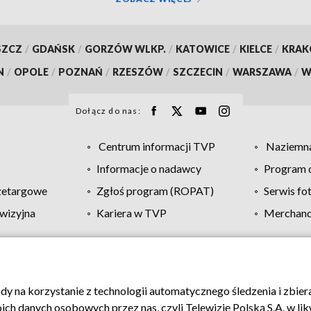
SZCZ
/
GDAŃSK
/
GORZÓW WLKP.
/
KATOWICE
/
KIELCE
/
KRA
N
/
OPOLE
/
POZNAŃ
/
RZESZÓW
/
SZCZECIN
/
WARSZAWA
/
W
Dołącz do nas:
Centrum informacji TVP
Naziemna
Informacje o nadawcy
Program d
zetargowe
Zgłoś program (ROPAT)
Serwis fo
wizyjna
Kariera w TVP
Merchandi
Polityka prywatności
Moje zgody
Pomoc
Biuro re
ody na korzystanie z technologii automatycznego śledzenia i zbie
 danych osobowych przez nas, czyli Telewizję Polską S.A. w likw