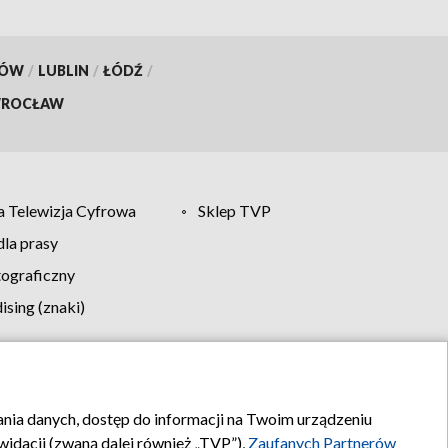
KÓW
/
LUBLIN
/
ŁÓDŹ
/
ROCŁAW
 Telewizja Cyfrowa
Sklep TVP
la prasy
tograficzny
sing (znaki)
klamy
Kontakt
rania danych, dostęp do informacji na Twoim urządzeniu
idacji (zwaną dalej również „TVP”),
Zaufanych Partnerów