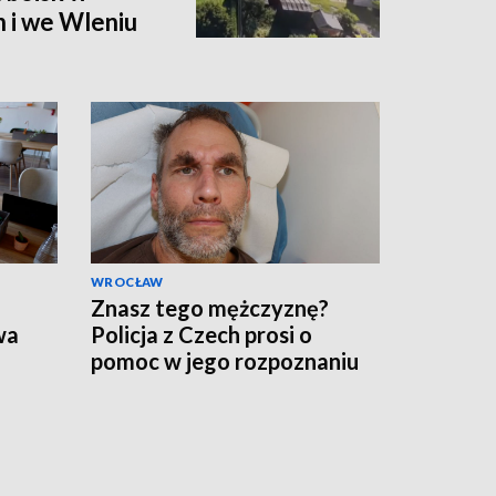
 i we Wleniu
WROCŁAW
Znasz tego mężczyznę?
wa
Policja z Czech prosi o
pomoc w jego rozpoznaniu