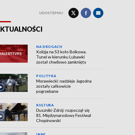
UDOSTĘPNIJ:
KTUALNOŚCI
NA DROGACH
Kolizja na S3 koło Bolkowa.
Tunel w kierunku Lubawki
został chwilowo zamknięty
POLITYKA
Morawiecki: nadzieje Jagodna
zostały całkowicie
pogrzebane
KULTURA
Duszniki-Zdrój: rozpoczął się
81. Międzynarodowy Festiwal
Chopinowski
INNE