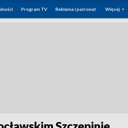
lności
Program TV
Reklama i patronat
Więcej
ocławskim Szczepinie