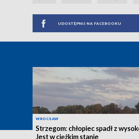
UDOSTĘPNIJ NA FACEBOOKU
WROCŁAW
Strzegom: chłopiec spadł z wysok
Jest w ciężkim stanie