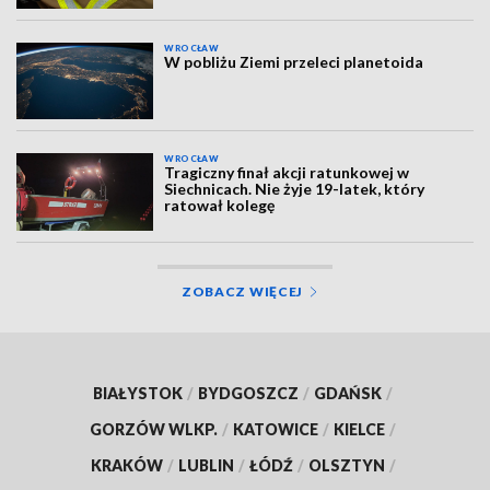
WROCŁAW
W pobliżu Ziemi przeleci planetoida
WROCŁAW
Tragiczny finał akcji ratunkowej w
Siechnicach. Nie żyje 19-latek, który
ratował kolegę
ZOBACZ WIĘCEJ
BIAŁYSTOK
/
BYDGOSZCZ
/
GDAŃSK
/
GORZÓW WLKP.
/
KATOWICE
/
KIELCE
/
KRAKÓW
/
LUBLIN
/
ŁÓDŹ
/
OLSZTYN
/