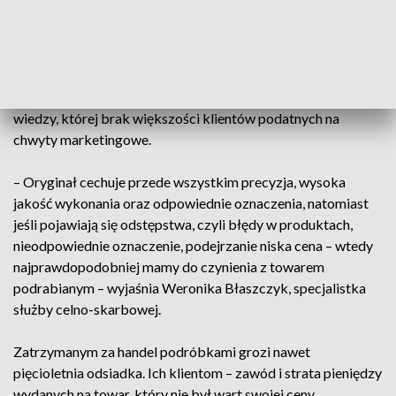
Były to podróbki odzieży, kosmetyków a także
farmaceutyków – wylicza nadkom. Marek Lech z
Dolnośląskiego Urzędu Celno-Skarbowego.
By rozpoznać podróbkę, potrzeba często specjalistycznej
wiedzy, której brak większości klientów podatnych na
chwyty marketingowe.
– Oryginał cechuje przede wszystkim precyzja, wysoka
jakość wykonania oraz odpowiednie oznaczenia, natomiast
jeśli pojawiają się odstępstwa, czyli błędy w produktach,
nieodpowiednie oznaczenie, podejrzanie niska cena – wtedy
najprawdopodobniej mamy do czynienia z towarem
podrabianym – wyjaśnia Weronika Błaszczyk, specjalistka
służby celno-skarbowej.
Zatrzymanym za handel podróbkami grozi nawet
pięcioletnia odsiadka. Ich klientom – zawód i strata pieniędzy
wydanych na towar, który nie był wart swojej ceny.