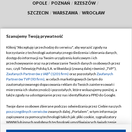
OPOLE
/
POZNAŃ
/
RZESZÓW
/
SZCZECIN
/
WARSZAWA
/
WROCŁAW
Szanujemy Twoją prywatność
Dołącz do nas:
Kliknij "Akceptuję i przechodzę do serwisu", aby wyrazić zgody na
korzystanie z technologii automatycznego śledzenia i zbierania danych,
TVP
dostęp do informacji na Twoim urządzeniu końcowym i ich
Abonament TVP
przechowywanie oraz na przetwarzanie Twoich danych osobowych przez
Regulamin TVP
nas, czyli Telewizję Polską S.A. w likwidacji (zwaną dalej również „TVP”),
Emisja w TVP
Polityka prywatności
Zaufanych Partnerów z IAB* (1201 firm)
oraz pozostałych
Zaufanych
Partnerów TVP (93 firm)
, w celach marketingowych (w tym do
Centrum informacji TVP
Moje zgody
zautomatyzowanego dopasowania reklam do Twoich zainteresowań i
mierzenia ich skuteczności) i pozostałych, które wskazujemy poniżej, a
Naziemna Telewizja Cyfrowa
Pomoc
także zgody na udostępnianie przez nas identyfikatora PPID do Google.
Sklep TVP
Biuro reklamy
Twoje dane osobowe zbierane podczas odwiedzania przez Ciebie naszych
Rada Programowa
Kontakt
poszczególnych serwisów
zwanych dalej „Portalem”, w tym informacje
zapisywane za pomocą technologii takich jak: pliki cookie, sygnalizatory
System NOS
WWW lub innych podobnych technologii umożliwiających świadczenie
dopasowanych i bezpiecznych usług, personalizację treści oraz reklam,
Informacje o nadawcy
Kanały