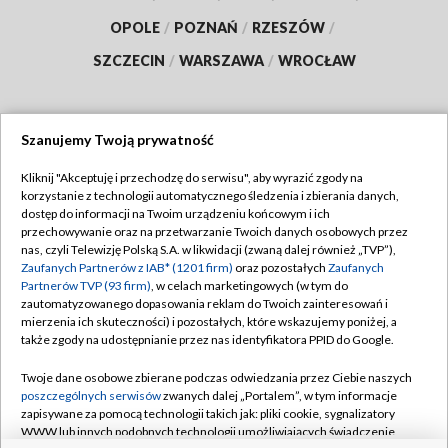
OPOLE
/
POZNAŃ
/
RZESZÓW
/
SZCZECIN
/
WARSZAWA
/
WROCŁAW
Szanujemy Twoją prywatność
Dołącz do nas:
Kliknij "Akceptuję i przechodzę do serwisu", aby wyrazić zgody na
korzystanie z technologii automatycznego śledzenia i zbierania danych,
TVP
dostęp do informacji na Twoim urządzeniu końcowym i ich
Abonament TVP
przechowywanie oraz na przetwarzanie Twoich danych osobowych przez
Regulamin TVP
nas, czyli Telewizję Polską S.A. w likwidacji (zwaną dalej również „TVP”),
Emisja w TVP
Polityka prywatności
Zaufanych Partnerów z IAB* (1201 firm)
oraz pozostałych
Zaufanych
Partnerów TVP (93 firm)
, w celach marketingowych (w tym do
Centrum informacji TVP
Moje zgody
zautomatyzowanego dopasowania reklam do Twoich zainteresowań i
mierzenia ich skuteczności) i pozostałych, które wskazujemy poniżej, a
Naziemna Telewizja Cyfrowa
Pomoc
także zgody na udostępnianie przez nas identyfikatora PPID do Google.
Sklep TVP
Biuro reklamy
Twoje dane osobowe zbierane podczas odwiedzania przez Ciebie naszych
Rada Programowa
Kontakt
poszczególnych serwisów
zwanych dalej „Portalem”, w tym informacje
zapisywane za pomocą technologii takich jak: pliki cookie, sygnalizatory
System NOS
WWW lub innych podobnych technologii umożliwiających świadczenie