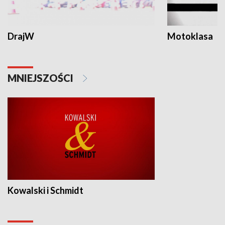
DrajW
Motoklasa
MNIEJSZOŚCI
Kowalski i Schmidt