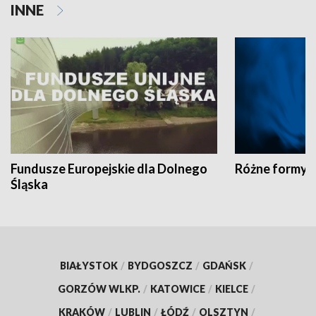
INNE
Fundusze Europejskie dla Dolnego
Różne formy t
Śląska
BIAŁYSTOK
/
BYDGOSZCZ
/
GDAŃSK
/
GORZÓW WLKP.
/
KATOWICE
/
KIELCE
/
KRAKÓW
/
LUBLIN
/
ŁÓDŹ
/
OLSZTYN
/