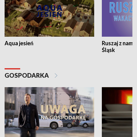
Aqua jesień
Ruszaj z nami
Śląsk
GOSPODARKA