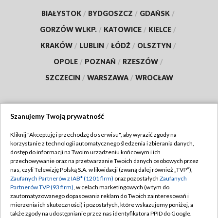
BIAŁYSTOK
/
BYDGOSZCZ
/
GDAŃSK
/
GORZÓW WLKP.
/
KATOWICE
/
KIELCE
/
KRAKÓW
/
LUBLIN
/
ŁÓDŹ
/
OLSZTYN
/
OPOLE
/
POZNAŃ
/
RZESZÓW
/
SZCZECIN
/
WARSZAWA
/
WROCŁAW
Szanujemy Twoją prywatność
Dołącz do nas:
Kliknij "Akceptuję i przechodzę do serwisu", aby wyrazić zgody na
korzystanie z technologii automatycznego śledzenia i zbierania danych,
TVP
dostęp do informacji na Twoim urządzeniu końcowym i ich
Abonament TVP
przechowywanie oraz na przetwarzanie Twoich danych osobowych przez
Regulamin TVP
nas, czyli Telewizję Polską S.A. w likwidacji (zwaną dalej również „TVP”),
Emisja w TVP
Polityka prywatności
Zaufanych Partnerów z IAB* (1201 firm)
oraz pozostałych
Zaufanych
Partnerów TVP (93 firm)
, w celach marketingowych (w tym do
Centrum informacji TVP
Moje zgody
zautomatyzowanego dopasowania reklam do Twoich zainteresowań i
mierzenia ich skuteczności) i pozostałych, które wskazujemy poniżej, a
Naziemna Telewizja Cyfrowa
Pomoc
także zgody na udostępnianie przez nas identyfikatora PPID do Google.