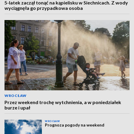
5-latek zaczął tonąć na kąpielisku w Siechnicach. Z wody
wyciągnęła go przypadkowa osoba
WROCŁAW
Przez weekend trochę wytchnienia, a w poniedziałek
burze i upał
WROCŁAW
Prognoza pogody na weekend