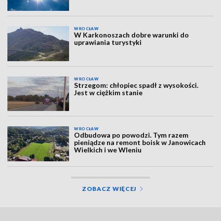
WROCŁAW
W Karkonoszach dobre warunki do
uprawiania turystyki
WROCŁAW
Strzegom: chłopiec spadł z wysokości.
Jest w ciężkim stanie
WROCŁAW
Odbudowa po powodzi. Tym razem
pieniądze na remont boisk w Janowicach
Wielkich i we Wleniu
ZOBACZ WIĘCEJ