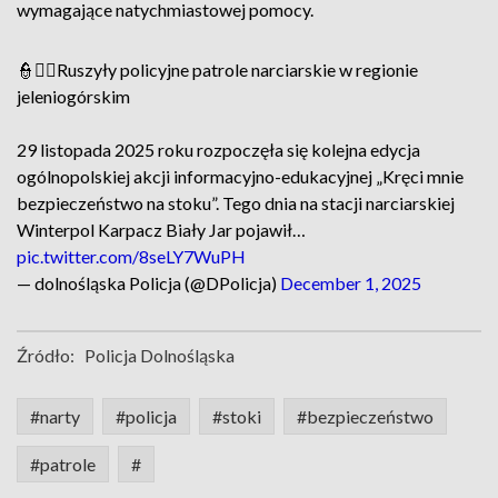
wymagające natychmiastowej pomocy.
👮👮‍♀️Ruszyły policyjne patrole narciarskie w regionie
jeleniogórskim
29 listopada 2025 roku rozpoczęła się kolejna edycja
ogólnopolskiej akcji informacyjno-edukacyjnej „Kręci mnie
bezpieczeństwo na stoku”. Tego dnia na stacji narciarskiej
Winterpol Karpacz Biały Jar pojawił…
pic.twitter.com/8seLY7WuPH
— dolnośląska Policja (@DPolicja)
December 1, 2025
Źródło:
Policja Dolnośląska
#narty
#policja
#stoki
#bezpieczeństwo
#patrole
#