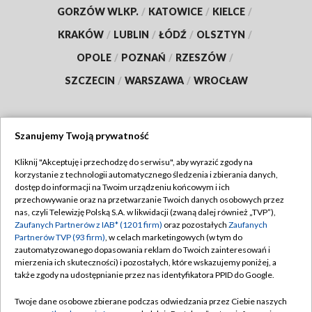
GORZÓW WLKP.
/
KATOWICE
/
KIELCE
/
KRAKÓW
/
LUBLIN
/
ŁÓDŹ
/
OLSZTYN
/
OPOLE
/
POZNAŃ
/
RZESZÓW
/
SZCZECIN
/
WARSZAWA
/
WROCŁAW
Szanujemy Twoją prywatność
Dołącz do nas:
Kliknij "Akceptuję i przechodzę do serwisu", aby wyrazić zgody na
korzystanie z technologii automatycznego śledzenia i zbierania danych,
TVP
dostęp do informacji na Twoim urządzeniu końcowym i ich
Abonament TVP
przechowywanie oraz na przetwarzanie Twoich danych osobowych przez
Regulamin TVP
nas, czyli Telewizję Polską S.A. w likwidacji (zwaną dalej również „TVP”),
Emisja w TVP
Polityka prywatności
Zaufanych Partnerów z IAB* (1201 firm)
oraz pozostałych
Zaufanych
Partnerów TVP (93 firm)
, w celach marketingowych (w tym do
Centrum informacji TVP
Moje zgody
zautomatyzowanego dopasowania reklam do Twoich zainteresowań i
mierzenia ich skuteczności) i pozostałych, które wskazujemy poniżej, a
Naziemna Telewizja Cyfrowa
Pomoc
także zgody na udostępnianie przez nas identyfikatora PPID do Google.
Sklep TVP
Biuro reklamy
Twoje dane osobowe zbierane podczas odwiedzania przez Ciebie naszych
Rada Programowa