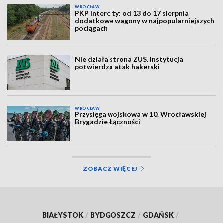
WROCŁAW
PKP Intercity: od 13 do 17 sierpnia
dodatkowe wagony w najpopularniejszych
pociągach
Nie działa strona ZUS. Instytucja
potwierdza atak hakerski
WROCŁAW
Przysięga wojskowa w 10. Wrocławskiej
Brygadzie Łączności
ZOBACZ WIĘCEJ
BIAŁYSTOK
/
BYDGOSZCZ
/
GDAŃSK
/