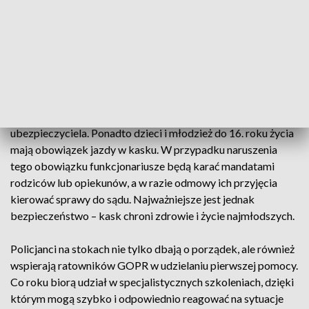
zachowania w kolejach do wyciągów i na trasach, a także
pilnują, aby narciarze nie opuszczali wyznaczonych szlaków.
W razie potrzeby stosują pouczenia lub nakładają mandaty.
Policja przypomina, że osoby znajdujące się pod wpływem
alkoholu, które spowodują wypadek na stoku – niezależnie od
tego, czy są sprawcami czy poszkodowanymi
–
mogą zostać
pozbawione prawa do odszkodowania przez
ubezpieczyciela. Ponadto dzieci i młodzież do 16. roku życia
mają obowiązek jazdy w kasku. W przypadku naruszenia
tego obowiązku funkcjonariusze będą karać mandatami
rodziców lub opiekunów, a w razie odmowy ich przyjęcia
kierować sprawy do sądu. Najważniejsze jest jednak
bezpieczeństwo
–
kask chroni zdrowie i życie najmłodszych.
Policjanci na stokach nie tylko dbają o porządek, ale również
wspierają ratowników GOPR w udzielaniu pierwszej pomocy.
Co roku biorą udział w specjalistycznych szkoleniach, dzięki
którym mogą szybko i odpowiednio reagować na sytuacje