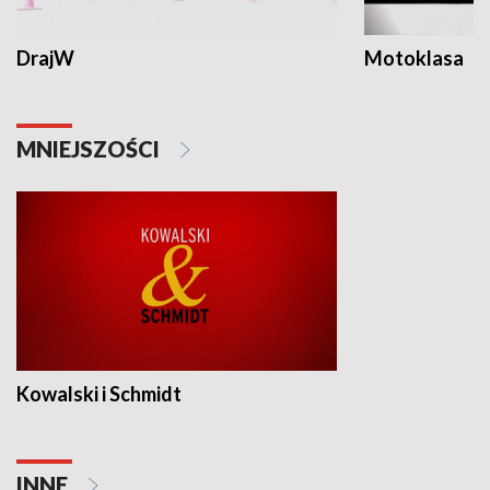
DrajW
Motoklasa
MNIEJSZOŚCI
Kowalski i Schmidt
INNE