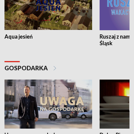
Aqua jesień
Ruszaj z nami
Śląsk
GOSPODARKA