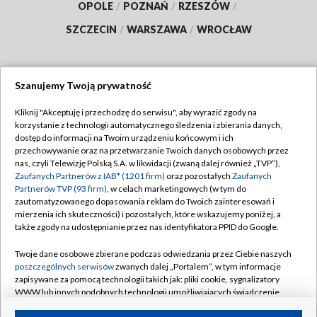
OPOLE
/
POZNAŃ
/
RZESZÓW
/
SZCZECIN
/
WARSZAWA
/
WROCŁAW
Szanujemy Twoją prywatność
Dołącz do nas:
Kliknij "Akceptuję i przechodzę do serwisu", aby wyrazić zgody na
korzystanie z technologii automatycznego śledzenia i zbierania danych,
TVP
dostęp do informacji na Twoim urządzeniu końcowym i ich
Abonament TVP
przechowywanie oraz na przetwarzanie Twoich danych osobowych przez
Regulamin TVP
nas, czyli Telewizję Polską S.A. w likwidacji (zwaną dalej również „TVP”),
Emisja w TVP
Polityka prywatności
Zaufanych Partnerów z IAB* (1201 firm)
oraz pozostałych
Zaufanych
Partnerów TVP (93 firm)
, w celach marketingowych (w tym do
Centrum informacji TVP
Moje zgody
zautomatyzowanego dopasowania reklam do Twoich zainteresowań i
mierzenia ich skuteczności) i pozostałych, które wskazujemy poniżej, a
Naziemna Telewizja Cyfrowa
Pomoc
także zgody na udostępnianie przez nas identyfikatora PPID do Google.
Sklep TVP
Biuro reklamy
Twoje dane osobowe zbierane podczas odwiedzania przez Ciebie naszych
Rada Programowa
Kontakt
poszczególnych serwisów
zwanych dalej „Portalem”, w tym informacje
zapisywane za pomocą technologii takich jak: pliki cookie, sygnalizatory
System NOS
WWW lub innych podobnych technologii umożliwiających świadczenie
dopasowanych i bezpiecznych usług, personalizację treści oraz reklam,
Informacje o nadawcy
Kanały