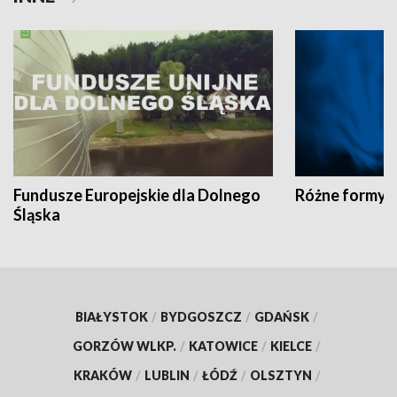
Fundusze Europejskie dla Dolnego
Różne formy t
Śląska
BIAŁYSTOK
/
BYDGOSZCZ
/
GDAŃSK
/
GORZÓW WLKP.
/
KATOWICE
/
KIELCE
/
KRAKÓW
/
LUBLIN
/
ŁÓDŹ
/
OLSZTYN
/