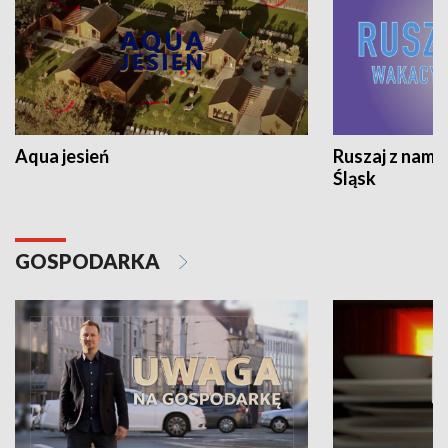
Aqua jesień
Ruszaj z nami
Śląsk
GOSPODARKA