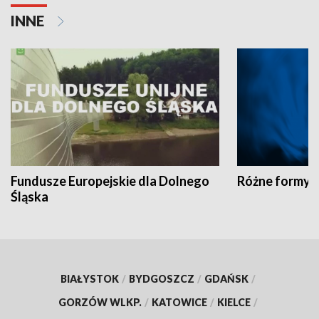
INNE
Fundusze Europejskie dla Dolnego
Różne formy t
Śląska
BIAŁYSTOK
/
BYDGOSZCZ
/
GDAŃSK
/
GORZÓW WLKP.
/
KATOWICE
/
KIELCE
/