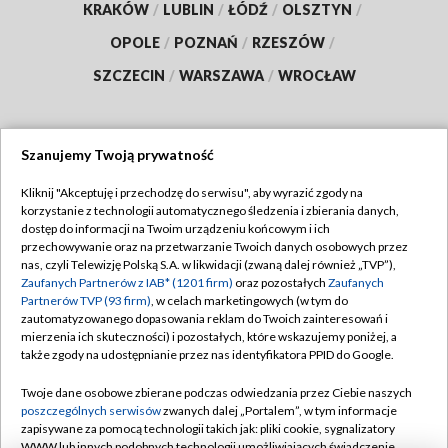
KRAKÓW
/
LUBLIN
/
ŁÓDŹ
/
OLSZTYN
/
OPOLE
/
POZNAŃ
/
RZESZÓW
/
SZCZECIN
/
WARSZAWA
/
WROCŁAW
Szanujemy Twoją prywatność
Dołącz do nas:
Kliknij "Akceptuję i przechodzę do serwisu", aby wyrazić zgody na
korzystanie z technologii automatycznego śledzenia i zbierania danych,
TVP
dostęp do informacji na Twoim urządzeniu końcowym i ich
Abonament TVP
przechowywanie oraz na przetwarzanie Twoich danych osobowych przez
Regulamin TVP
nas, czyli Telewizję Polską S.A. w likwidacji (zwaną dalej również „TVP”),
Emisja w TVP
Polityka prywatności
Zaufanych Partnerów z IAB* (1201 firm)
oraz pozostałych
Zaufanych
Partnerów TVP (93 firm)
, w celach marketingowych (w tym do
Centrum informacji TVP
Moje zgody
zautomatyzowanego dopasowania reklam do Twoich zainteresowań i
mierzenia ich skuteczności) i pozostałych, które wskazujemy poniżej, a
Naziemna Telewizja Cyfrowa
Pomoc
także zgody na udostępnianie przez nas identyfikatora PPID do Google.
Sklep TVP
Biuro reklamy
Twoje dane osobowe zbierane podczas odwiedzania przez Ciebie naszych
Rada Programowa
Kontakt
poszczególnych serwisów
zwanych dalej „Portalem”, w tym informacje
zapisywane za pomocą technologii takich jak: pliki cookie, sygnalizatory
System NOS
WWW lub innych podobnych technologii umożliwiających świadczenie