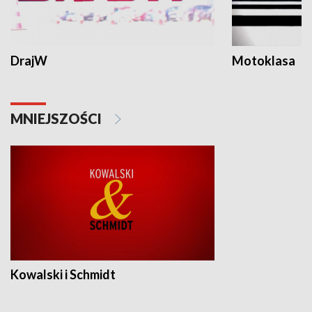
DrajW
Motoklasa
MNIEJSZOŚCI
Kowalski i Schmidt