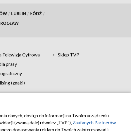
KÓW
/
LUBLIN
/
ŁÓDŹ
/
ROCŁAW
 Telewizja Cyfrowa
Sklep TVP
la prasy
tograficzny
sing (znaki)
klamy
Kontakt
rania danych, dostęp do informacji na Twoim urządzeniu
idacji (zwaną dalej również „TVP”),
Zaufanych Partnerów
anego dopasowania reklam do Twoich zainteresowań i