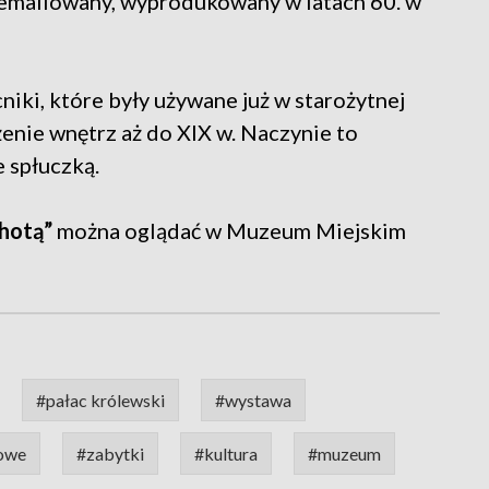
emaliowany, wyprodukowany w latach 60. w
niki, które były używane już w starożytnej
enie wnętrz aż do XIX w. Naczynie to
 spłuczką.
chotą”
można oglądać w Muzeum Miejskim
#pałac królewski
#wystawa
towe
#zabytki
#kultura
#muzeum