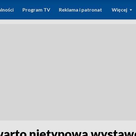
lności
Program TV
Reklama i patronat
Więcej
rto nietypową wystawę 