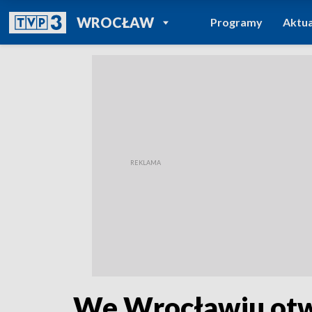
POWRÓT DO
WROCŁAW
Programy
Aktua
TVP REGIONY
We Wrocławiu otwa