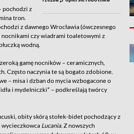
– pochodzi z
mina tron.
ochodzi z dawnego Wrocławia (ówczesnego
mi nocnikami czy wiadrami toaletowymi z
płuczką wodną.
zeroką gamę nocników – ceramicznych,
h. Często naczynia te są bogato zdobione.
owe – misa i dzban do mycia wzbogacone o
dła i mydelniczki” – podkreślają twórcy
ncuski, obity skórą stołek-bidet pochodzący z
 z wycieczkowca
Lucania
. Z nowszych