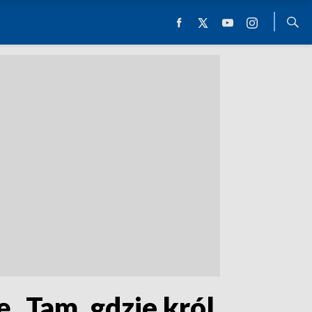
„Tam, gdzie król