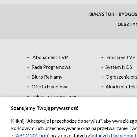
BIAŁYSTOK
/
BYDGO
OLSZTY
Abonament TVP
Emisja w TVP
Rada Programowa
System NOS
Biuro Reklamy
Ogłoszenie pr
Oferta Handlowa
Akademia Tele
Telegazeta ogłoszenia
Szanujemy Twoją prywatność
Regulamin TVP
Kliknij "Akceptuję i przechodzę do serwisu", aby wyrazić zg
końcowym i ich przechowywanie oraz na przetwarzanie Twoich
z IAB* (1201 firm)
oraz pozostałych
Zaufanych Partnerów T