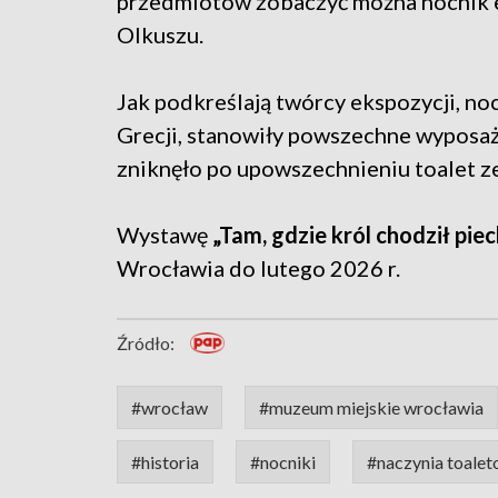
przedmiotów zobaczyć można nocnik 
Olkuszu.
Jak podkreślają twórcy ekspozycji, noc
Grecji, stanowiły powszechne wyposaż
zniknęło po upowszechnieniu toalet ze
Wystawę
„Tam, gdzie król chodził pie
Wrocławia do lutego 2026 r.
Źródło:
#wrocław
#muzeum miejskie wrocławia
#historia
#nocniki
#naczynia toale