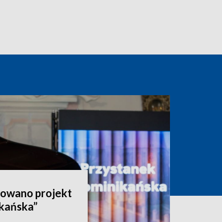
rowano projekt
kańska”