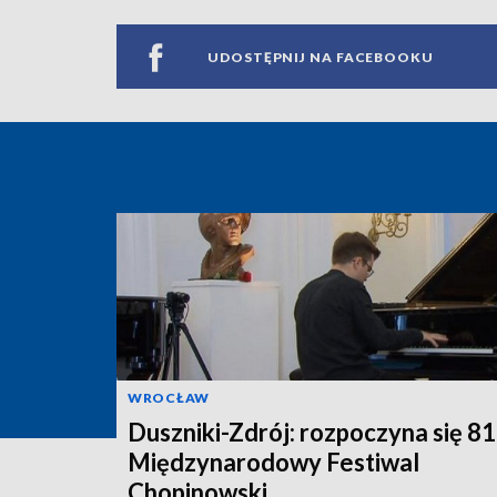
UDOSTĘPNIJ NA FACEBOOKU
WROCŁAW
Duszniki-Zdrój: rozpoczyna się 81
Międzynarodowy Festiwal
Chopinowski