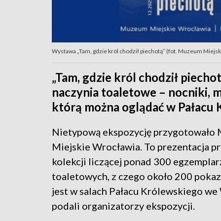
Wystawa „Tam, gdzie król chodził piechotą” (fot. Muzeum Miejs
„Tam, gdzie król chodził piecho
naczynia toaletowe – nocniki, m
którą można oglądać w Pałacu
Nietypową ekspozycję przygotowało
Miejskie Wrocławia. To prezentacja p
kolekcji liczącej ponad 300 egzemplar
toaletowych, z czego około 200 poka
jest w salach Pałacu Królewskiego we
podali organizatorzy ekspozycji.