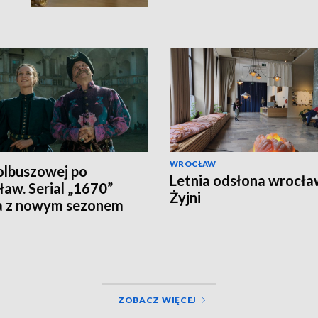
WROCŁAW
lbuszowej po
Letnia odsłona wrocła
aw. Serial „1670”
Żyjni
a z nowym sezonem
ZOBACZ WIĘCEJ