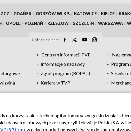
SZCZ
/
GDAŃSK
/
GORZÓW WLKP.
/
KATOWICE
/
KIELCE
/
KRA
N
/
OPOLE
/
POZNAŃ
/
RZESZÓW
/
SZCZECIN
/
WARSZAWA
/
W
Dołącz do nas:
Centrum informacji TVP
Naziemna
Informacje o nadawcy
Program d
zetargowe
Zgłoś program (ROPAT)
Serwis fo
wizyjna
Kariera w TVP
Merchandi
Polityka prywatności
Moje zgody
Pomoc
Biuro re
ody na korzystanie z technologii automatycznego śledzenia i zbie
 danych osobowych przez nas, czyli Telewizję Polską S.A. w likw
VP (93 firm)
, w celach marketingowych (w tym do zautomatyzow