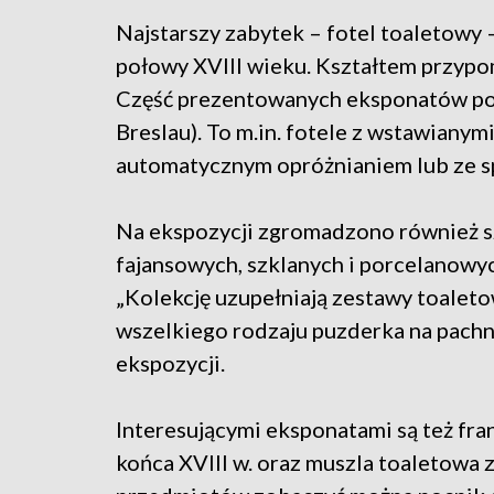
Najstarszy zabytek – fotel toaletowy 
połowy XVIII wieku. Kształtem przypo
Część prezentowanych eksponatów p
Breslau). To m.in. fotele z wstawiany
automatycznym opróżnianiem lub ze s
Na ekspozycji zgromadzono również s
fajansowych, szklanych i porcelanowyc
„Kolekcję uzupełniają zestawy toalet
wszelkiego rodzaju puzderka na pachni
ekspozycji.
Interesującymi eksponatami są też fra
końca XVIII w. oraz muszla toaletowa