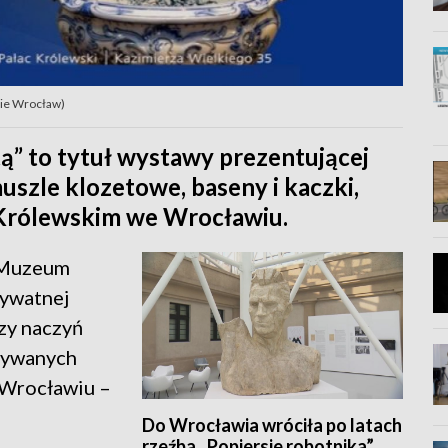
kie Wrocław)
tą” to tytuł wystawy prezentującej
uszle klozetowe, baseny i kaczki,
 Królewskim we Wrocławiu.
 Muzeum
rywatnej
zy naczyń
zywanych
 Wrocławiu –
Do Wrocławia wróciła po latach
rzeźba „Popiersie robotnika”