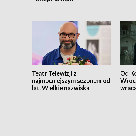
Teatr Telewizji z
Od Ko
najmocniejszym sezonem od
Wrocł
lat. Wielkie nazwiska
wrac