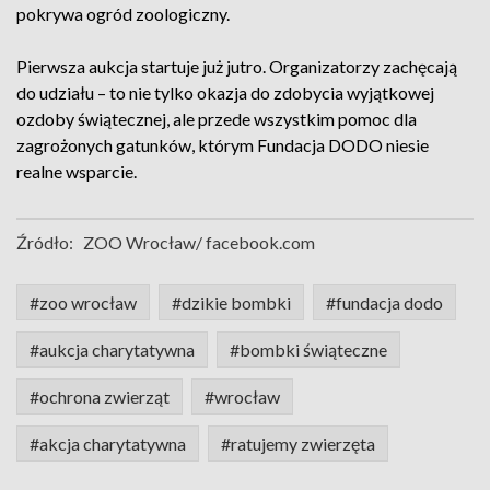
pokrywa ogród zoologiczny.
Pierwsza aukcja startuje już jutro. Organizatorzy zachęcają
do udziału – to nie tylko okazja do zdobycia wyjątkowej
ozdoby świątecznej, ale przede wszystkim pomoc dla
zagrożonych gatunków, którym Fundacja DODO niesie
realne wsparcie.
Źródło:
ZOO Wrocław/ facebook.com
#zoo wrocław
#dzikie bombki
#fundacja dodo
#aukcja charytatywna
#bombki świąteczne
#ochrona zwierząt
#wrocław
#akcja charytatywna
#ratujemy zwierzęta