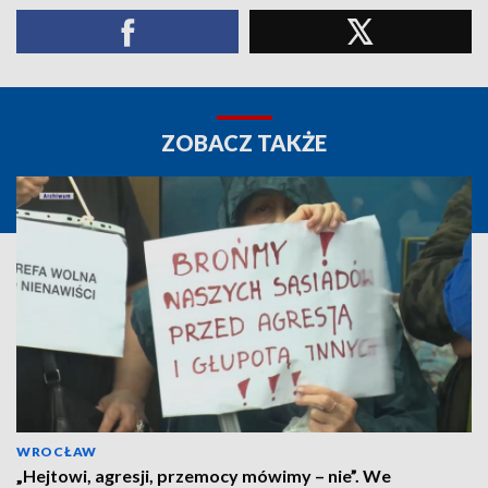
ZOBACZ TAKŻE
WROCŁAW
„Hejtowi, agresji, przemocy mówimy – nie”. We