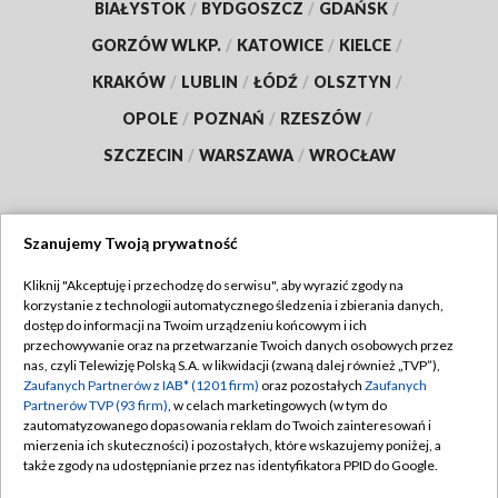
BIAŁYSTOK
/
BYDGOSZCZ
/
GDAŃSK
/
GORZÓW WLKP.
/
KATOWICE
/
KIELCE
/
KRAKÓW
/
LUBLIN
/
ŁÓDŹ
/
OLSZTYN
/
OPOLE
/
POZNAŃ
/
RZESZÓW
/
SZCZECIN
/
WARSZAWA
/
WROCŁAW
Szanujemy Twoją prywatność
Dołącz do nas:
Kliknij "Akceptuję i przechodzę do serwisu", aby wyrazić zgody na
korzystanie z technologii automatycznego śledzenia i zbierania danych,
TVP
dostęp do informacji na Twoim urządzeniu końcowym i ich
Abonament TVP
przechowywanie oraz na przetwarzanie Twoich danych osobowych przez
Regulamin TVP
nas, czyli Telewizję Polską S.A. w likwidacji (zwaną dalej również „TVP”),
Emisja w TVP
Polityka prywatności
Zaufanych Partnerów z IAB* (1201 firm)
oraz pozostałych
Zaufanych
Partnerów TVP (93 firm)
, w celach marketingowych (w tym do
Centrum informacji TVP
Moje zgody
zautomatyzowanego dopasowania reklam do Twoich zainteresowań i
mierzenia ich skuteczności) i pozostałych, które wskazujemy poniżej, a
Naziemna Telewizja Cyfrowa
Pomoc
także zgody na udostępnianie przez nas identyfikatora PPID do Google.
Sklep TVP
Biuro reklamy