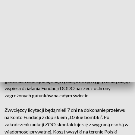
Jak co roku wrocławskie ZOO zaprasza do udziału w serii
aukcji, podczas których licytować można wyjątkowe, ręcznie
zdobione bombki. Każda z nich jest jedyna w swoim rodzaju
– autorska, wykonana przez pracowników ogrodu, którzy na
co dzień opiekują się zwierzętami. W tym roku do zdobycia
będzie 10 unikatowych ozdób i 10 oddzielnych licytacji.
Aukcje odbędą się w komentarzach pod postami
publikowanymi na oficjalnym profilu ZOO Wrocław. Cena
wywoławcza każdej bombki to 200 zł. Osoba, która po 24
godzinach zaproponuje najwyższą kwotę, wygrywa licytację i
wspiera działania Fundacji DODO na rzecz ochrony
zagrożonych gatunków na całym świecie.
Zwycięzcy licytacji będą mieli 7 dni na dokonanie przelewu
na konto Fundacji z dopiskiem „Dzikie bombki”. Po
zakończeniu aukcji ZOO skontaktuje się z wygraną osobą w
wiadomości prywatnej. Koszt wysyłki na terenie Polski