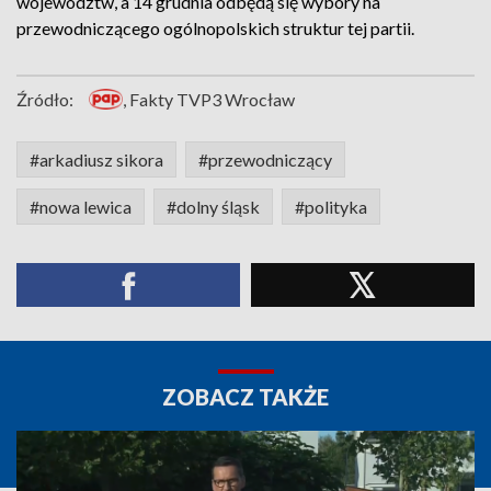
województw, a 14 grudnia odbędą się wybory na
przewodniczącego ogólnopolskich struktur tej partii.
Źródło:
, Fakty TVP3 Wrocław
#arkadiusz sikora
#przewodniczący
#nowa lewica
#dolny śląsk
#polityka
ZOBACZ TAKŻE