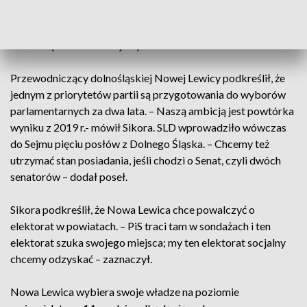
europoseł Krzysztof Śmiszek. – Nastąpiła integracja w partii,
tak że teraz po prostu nie ma dzielenia przewodniczenia
strukturą na dwie frakcje – powiedział PAP Sikora.
Przewodniczący dolnośląskiej Nowej Lewicy podkreślił, że
jednym z priorytetów partii są przygotowania do wyborów
parlamentarnych za dwa lata. – Naszą ambicją jest powtórka
wyniku z 2019 r.- mówił Sikora. SLD wprowadziło wówczas
do Sejmu pięciu posłów z Dolnego Śląska. – Chcemy też
utrzymać stan posiadania, jeśli chodzi o Senat, czyli dwóch
senatorów – dodał poseł.
Sikora podkreślił, że Nowa Lewica chce powalczyć o
elektorat w powiatach. – PiS traci tam w sondażach i ten
elektorat szuka swojego miejsca; my ten elektorat socjalny
chcemy odzyskać – zaznaczył.
Nowa Lewica wybiera swoje władze na poziomie