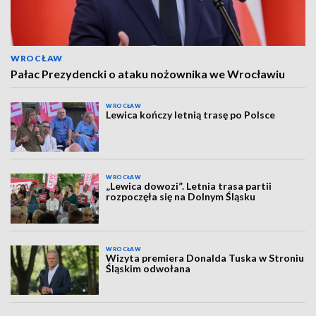
WROCŁAW
Pałac Prezydencki o ataku nożownika we Wrocławiu
WROCŁAW
Lewica kończy letnią trasę po Polsce
WROCŁAW
„Lewica dowozi”. Letnia trasa partii
rozpoczęła się na Dolnym Śląsku
WROCŁAW
Wizyta premiera Donalda Tuska w Stroniu
Śląskim odwołana