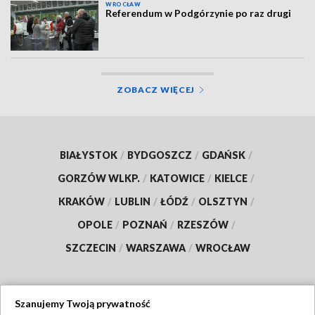
WROCŁAW
Referendum w Podgórzynie po raz drugi
ZOBACZ WIĘCEJ
BIAŁYSTOK
/
BYDGOSZCZ
/
GDAŃSK
/
GORZÓW WLKP.
/
KATOWICE
/
KIELCE
/
KRAKÓW
/
LUBLIN
/
ŁÓDŹ
/
OLSZTYN
/
OPOLE
/
POZNAŃ
/
RZESZÓW
/
SZCZECIN
/
WARSZAWA
/
WROCŁAW
Szanujemy Twoją prywatność
Dołącz do nas: