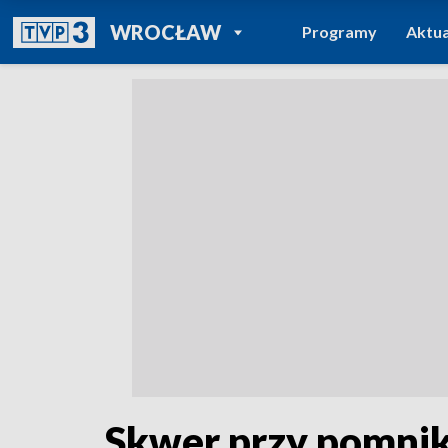
POWRÓT DO
WROCŁAW
Programy
Aktua
TVP REGIONY
Skwer przy pomni