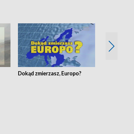
Dokąd zmierzasz, Europo?
Fakty Komen