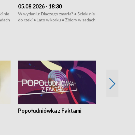
05.08.2026 - 18:30
04.08.2026 - 
i nie
W wydaniu: Dlaczego zmarła? ● Ścieki nie
W wydaniu: Nożo
sadach
do rzeki ● Lato w korku ● Zbiory w sadach
Zarzuty dla Norb
● Senior za kółkiem ● Złoto dla...
obwodnicy ● Mili
cierpiwych ● Mrożonki dla zwierząt
Oddział jak nowy
● Inkubator w og
pacjent ● Trzeba
Popołudniówka z Faktami
Z Unią na Ty