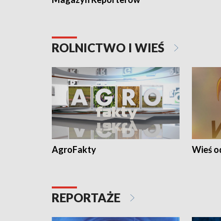
ROLNICTWO I WIEŚ
AgroFakty
Wieś 
REPORTAŻE