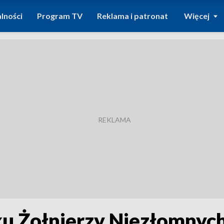
lności
Program TV
Reklama i patronat
Więcej
ku Żołnierzy Niezłomnyc