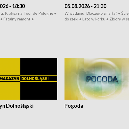
026 - 18:30
05.08.2026 - 21:30
u: Kraksa na Tour de Pologne ●
W wydaniu: Dlaczego zmarła? ● Ściek
● Fatalny remont ●
do rzeki ● Lato w korku ● Zbiory w 
zowane osiedle ● Kosztowna
● Senior za kółkiem ● Złoto dla...
ypa ● Pociągiem na lotnisko ●
cierpiwych ● Mrożonki dla zwierząt
ka ● Refektarz do remontu ●
pałów
n Dolnośląski
Pogoda