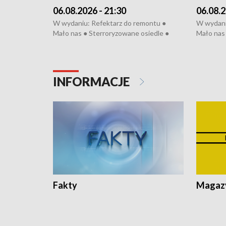
06.08.2026 - 21:30
06.08.2
W wydaniu: Refektarz do remontu ●
W wydani
Mało nas ● Sterroryzowane osiedle ●
Mało nas 
Fatalny remont ● Kosztowna ptasia grypa
Sterrory
● Nowa Ruska ● Pociągiem na lotnisko ●
ptasia gr
Koniec upałów ● Kraksa na Tour de
Nowa Rus
Pologne
Koniec u
INFORMACJE
Fakty
Magazy