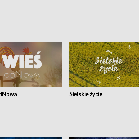
odNowa
Sielskie życie