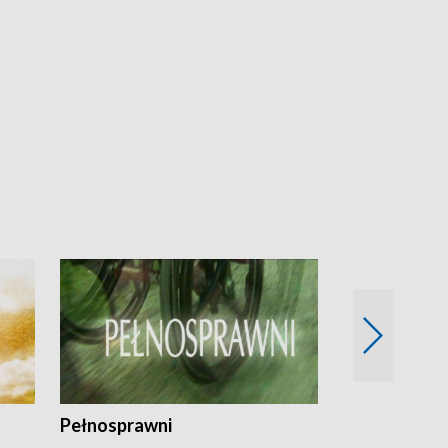
Pełnosprawni
Bezpieczny 