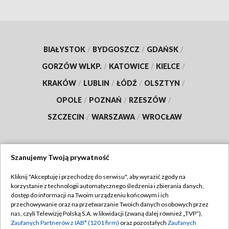
BIAŁYSTOK
/
BYDGOSZCZ
/
GDAŃSK
/
GORZÓW WLKP.
/
KATOWICE
/
KIELCE
/
KRAKÓW
/
LUBLIN
/
ŁÓDŹ
/
OLSZTYN
/
OPOLE
/
POZNAŃ
/
RZESZÓW
/
SZCZECIN
/
WARSZAWA
/
WROCŁAW
Szanujemy Twoją prywatność
Dołącz do nas:
Kliknij "Akceptuję i przechodzę do serwisu", aby wyrazić zgody na
korzystanie z technologii automatycznego śledzenia i zbierania danych,
TVP
dostęp do informacji na Twoim urządzeniu końcowym i ich
Abonament TVP
przechowywanie oraz na przetwarzanie Twoich danych osobowych przez
Regulamin TVP
nas, czyli Telewizję Polską S.A. w likwidacji (zwaną dalej również „TVP”),
Emisja w TVP
Polityka prywatności
Zaufanych Partnerów z IAB* (1201 firm)
oraz pozostałych
Zaufanych