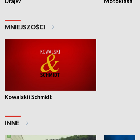
DrajW
Motoklasa
MNIEJSZOŚCI
Kowalski i Schmidt
INNE