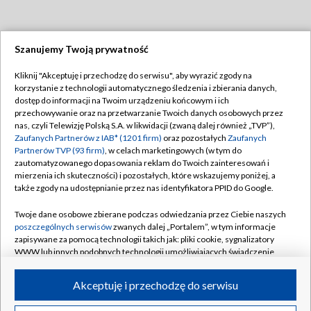
Szanujemy Twoją prywatność
Dołącz do nas:
Kliknij "Akceptuję i przechodzę do serwisu", aby wyrazić zgody na
korzystanie z technologii automatycznego śledzenia i zbierania danych,
TVP
dostęp do informacji na Twoim urządzeniu końcowym i ich
Abonament TVP
przechowywanie oraz na przetwarzanie Twoich danych osobowych przez
Regulamin TVP
nas, czyli Telewizję Polską S.A. w likwidacji (zwaną dalej również „TVP”),
Emisja w TVP
Polityka prywatności
Zaufanych Partnerów z IAB* (1201 firm)
oraz pozostałych
Zaufanych
Partnerów TVP (93 firm)
, w celach marketingowych (w tym do
Centrum informacji TVP
Moje zgody
zautomatyzowanego dopasowania reklam do Twoich zainteresowań i
mierzenia ich skuteczności) i pozostałych, które wskazujemy poniżej, a
Naziemna Telewizja Cyfrowa
Pomoc
także zgody na udostępnianie przez nas identyfikatora PPID do Google.
Sklep TVP
Biuro reklamy
Twoje dane osobowe zbierane podczas odwiedzania przez Ciebie naszych
Rada Programowa
Kontakt
poszczególnych serwisów
zwanych dalej „Portalem”, w tym informacje
zapisywane za pomocą technologii takich jak: pliki cookie, sygnalizatory
System NOS
WWW lub innych podobnych technologii umożliwiających świadczenie
dopasowanych i bezpiecznych usług, personalizację treści oraz reklam,
Informacje o nadawcy
Kanały
udostępnianie funkcji mediów społecznościowych oraz analizowanie
Akceptuję i przechodzę do serwisu
ruchu w Internecie.
Program dla prasy
©2026 Telewizja Polska S.A. w likwidacji