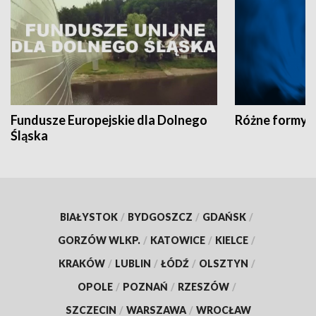
Fundusze Europejskie dla Dolnego
Różne formy t
Śląska
BIAŁYSTOK
/
BYDGOSZCZ
/
GDAŃSK
/
GORZÓW WLKP.
/
KATOWICE
/
KIELCE
/
KRAKÓW
/
LUBLIN
/
ŁÓDŹ
/
OLSZTYN
/
OPOLE
/
POZNAŃ
/
RZESZÓW
/
SZCZECIN
/
WARSZAWA
/
WROCŁAW