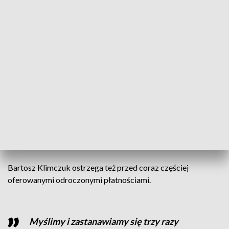
Na gorączkę zakupową najlepsza jest
chłodna głowa. To jest pierwsza i
najważniejsza zasada. Jeżeli miałbym coś
jeszcze doradzić konsumentom, to to,
abyśmy zastanowili się czego naprawdę
potrzebujemy, a co tylko chcemy,
ponieważ jeżeli chcemy wiele rzeczy,
możemy dać się łatwo nabrać na sztuczki,
które niektórzy sprzedawcy stosują
– radzi ekspert.
Bartosz Klimczuk ostrzega też przed coraz częściej
oferowanymi odroczonymi płatnościami.
Myślimy i zastanawiamy się trzy razy