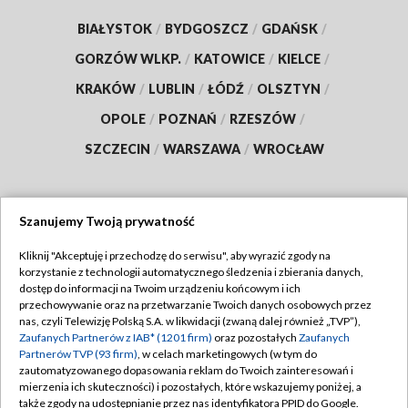
BIAŁYSTOK
/
BYDGOSZCZ
/
GDAŃSK
/
GORZÓW WLKP.
/
KATOWICE
/
KIELCE
/
KRAKÓW
/
LUBLIN
/
ŁÓDŹ
/
OLSZTYN
/
OPOLE
/
POZNAŃ
/
RZESZÓW
/
SZCZECIN
/
WARSZAWA
/
WROCŁAW
Szanujemy Twoją prywatność
Dołącz do nas:
Kliknij "Akceptuję i przechodzę do serwisu", aby wyrazić zgody na
korzystanie z technologii automatycznego śledzenia i zbierania danych,
TVP
dostęp do informacji na Twoim urządzeniu końcowym i ich
Abonament TVP
przechowywanie oraz na przetwarzanie Twoich danych osobowych przez
Regulamin TVP
nas, czyli Telewizję Polską S.A. w likwidacji (zwaną dalej również „TVP”),
Emisja w TVP
Polityka prywatności
Zaufanych Partnerów z IAB* (1201 firm)
oraz pozostałych
Zaufanych
Partnerów TVP (93 firm)
, w celach marketingowych (w tym do
Centrum informacji TVP
Moje zgody
zautomatyzowanego dopasowania reklam do Twoich zainteresowań i
mierzenia ich skuteczności) i pozostałych, które wskazujemy poniżej, a
Naziemna Telewizja Cyfrowa
Pomoc
także zgody na udostępnianie przez nas identyfikatora PPID do Google.