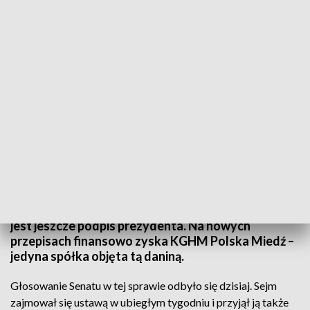
Senat przyjął zmiany w podatku od kopalin. KGHM zyska na nowelizacji
Senat uchwalił dziś nowelizację ustawy o podatku
od wydobycia niektórych kopalin. Tak jak wcześniej
Sejm, izba wyższa przyjęła projekt rządu bez
poprawek. Aby zmiany weszły w życie, potrzebny
jest jeszcze podpis prezydenta. Na nowych
przepisach finansowo zyska KGHM Polska Miedź –
jedyna spółka objęta tą daniną.
Głosowanie Senatu w tej sprawie odbyło się dzisiaj. Sejm
zajmował się ustawą w ubiegłym tygodniu i przyjął ją także