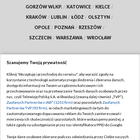
GORZÓW WLKP.
/
KATOWICE
/
KIELCE
/
KRAKÓW
/
LUBLIN
/
ŁÓDŹ
/
OLSZTYN
/
OPOLE
/
POZNAŃ
/
RZESZÓW
/
SZCZECIN
/
WARSZAWA
/
WROCŁAW
Szanujemy Twoją prywatność
Dołącz do nas:
Kliknij "Akceptuję i przechodzę do serwisu", aby wyrazić zgody na
korzystanie z technologii automatycznego śledzenia i zbierania danych,
TVP
dostęp do informacji na Twoim urządzeniu końcowym i ich
Abonament TVP
przechowywanie oraz na przetwarzanie Twoich danych osobowych przez
Regulamin TVP
nas, czyli Telewizję Polską S.A. w likwidacji (zwaną dalej również „TVP”),
Emisja w TVP
Polityka prywatności
Zaufanych Partnerów z IAB* (1201 firm)
oraz pozostałych
Zaufanych
Partnerów TVP (93 firm)
, w celach marketingowych (w tym do
Centrum informacji TVP
Moje zgody
zautomatyzowanego dopasowania reklam do Twoich zainteresowań i
mierzenia ich skuteczności) i pozostałych, które wskazujemy poniżej, a
Naziemna Telewizja Cyfrowa
Pomoc
także zgody na udostępnianie przez nas identyfikatora PPID do Google.
Sklep TVP
Biuro reklamy
Twoje dane osobowe zbierane podczas odwiedzania przez Ciebie naszych