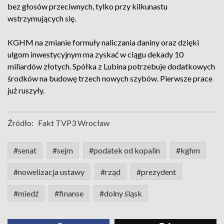
bez głosów przeciwnych, tylko przy kilkunastu
wstrzymujących się.
KGHM na zmianie formuły naliczania daniny oraz dzięki
ulgom inwestycyjnym ma zyskać w ciągu dekady 10
miliardów złotych. Spółka z Lubina potrzebuje dodatkowych
środków na budowę trzech nowych szybów. Pierwsze prace
już ruszyły.
Źródło:
Fakt TVP3 Wrocław
#senat
#sejm
#podatek od kopalin
#kghm
#nowelizacja ustawy
#rząd
#prezydent
#miedź
#finanse
#dolny śląsk