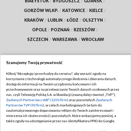
BIAŁYSTOK
/
BYDGOSZCZ
/
GDAŃSK
/
GORZÓW WLKP.
/
KATOWICE
/
KIELCE
/
KRAKÓW
/
LUBLIN
/
ŁÓDŹ
/
OLSZTYN
/
OPOLE
/
POZNAŃ
/
RZESZÓW
/
SZCZECIN
/
WARSZAWA
/
WROCŁAW
Szanujemy Twoją prywatność
Dołącz do nas:
Kliknij "Akceptuję i przechodzę do serwisu", aby wyrazić zgody na
korzystanie z technologii automatycznego śledzenia i zbierania danych,
TVP
dostęp do informacji na Twoim urządzeniu końcowym i ich
Abonament TVP
przechowywanie oraz na przetwarzanie Twoich danych osobowych przez
Regulamin TVP
nas, czyli Telewizję Polską S.A. w likwidacji (zwaną dalej również „TVP”),
Emisja w TVP
Polityka prywatności
Zaufanych Partnerów z IAB* (1201 firm)
oraz pozostałych
Zaufanych
Partnerów TVP (93 firm)
, w celach marketingowych (w tym do
Centrum informacji TVP
Moje zgody
zautomatyzowanego dopasowania reklam do Twoich zainteresowań i
mierzenia ich skuteczności) i pozostałych, które wskazujemy poniżej, a
Naziemna Telewizja Cyfrowa
Pomoc
także zgody na udostępnianie przez nas identyfikatora PPID do Google.
Sklep TVP
Biuro reklamy