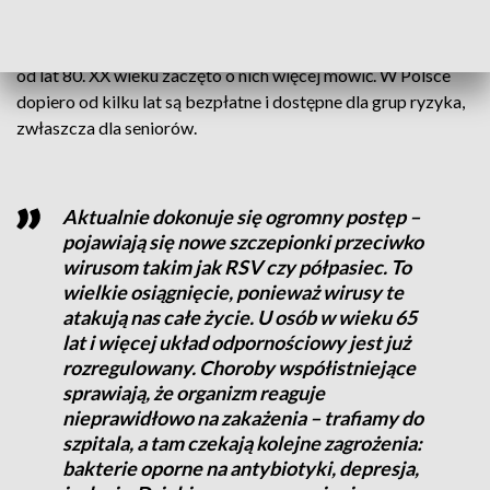
Natomiast szczepienia dorosłych to nowy rozdział.
Szczepienia przeciw grypie są znane od dawna, ale dopiero
od lat 80. XX wieku zaczęto o nich więcej mówić. W Polsce
dopiero od kilku lat są bezpłatne i dostępne dla grup ryzyka,
zwłaszcza dla seniorów.
Aktualnie dokonuje się ogromny postęp –
pojawiają się nowe szczepionki przeciwko
wirusom takim jak RSV czy półpasiec. To
wielkie osiągnięcie, ponieważ wirusy te
atakują nas całe życie. U osób w wieku 65
lat i więcej układ odpornościowy jest już
rozregulowany. Choroby współistniejące
sprawiają, że organizm reaguje
nieprawidłowo na zakażenia – trafiamy do
szpitala, a tam czekają kolejne zagrożenia:
bakterie oporne na antybiotyki, depresja,