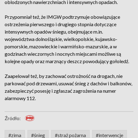
oblodzonych nawierzchniach i intensywnych opadach.
Przypomniał też, że IMGW podtrzymuje obowiązujące
ostrzeżenia pierwszego i drugiego stopnia dotyczące
intensywnych opadów śniegu, obejmujące m.in.
województwa dolnośląskie, wielkopolskie, kujawsko-
pomorskie, mazowieckie i warmińsko-mazurskie, a w
godzinach wieczornych i nocnych miejscami możliwe są
kolejne opady oraz marznący deszcz powodujący gołoledź.
Zaapelował też, by zachować ostrożność na drogach, nie
parkować pod drzewami, usuwać śnieg z dachów i balkonów,
zabezpieczyć posesję i zgłaszać zagrożenia na numer
alarmowy 112.
Źródło:
#zima
#śnieg
#straż pożarna
#interwencje