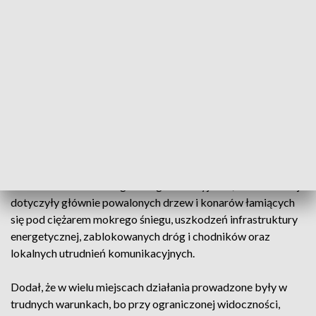
Komenda Wojewódzka PSP we Wrocławiu – 302, Komenda
Wojewódzka PSP w Łodzi – 224 oraz Komenda
Wojewódzka PSP w Katowicach – 178.
Z kolei Komenda Wojewódzka PSP w Toruniu zanotowała
103 interwencje, Komenda Wojewódzka PSP w Krakowie –
96, Komenda Wojewódzka PSP w Rzeszowie – 68, Komenda
Wojewódzka PSP w Opolu – 66, Komenda Wojewódzka PSP
w Olsztynie – 63.
Rzecznik komendanta głównego PSP wyjaśnił, że interwencje
dotyczyły głównie powalonych drzew i konarów łamiących
się pod ciężarem mokrego śniegu, uszkodzeń infrastruktury
energetycznej, zablokowanych dróg i chodników oraz
lokalnych utrudnień komunikacyjnych.
Dodał, że w wielu miejscach działania prowadzone były w
trudnych warunkach, bo przy ograniczonej widoczności,