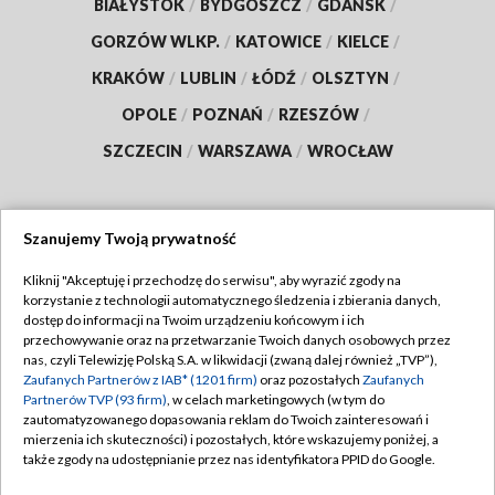
BIAŁYSTOK
/
BYDGOSZCZ
/
GDAŃSK
/
GORZÓW WLKP.
/
KATOWICE
/
KIELCE
/
KRAKÓW
/
LUBLIN
/
ŁÓDŹ
/
OLSZTYN
/
OPOLE
/
POZNAŃ
/
RZESZÓW
/
SZCZECIN
/
WARSZAWA
/
WROCŁAW
Szanujemy Twoją prywatność
Dołącz do nas:
Kliknij "Akceptuję i przechodzę do serwisu", aby wyrazić zgody na
korzystanie z technologii automatycznego śledzenia i zbierania danych,
TVP
dostęp do informacji na Twoim urządzeniu końcowym i ich
Abonament TVP
przechowywanie oraz na przetwarzanie Twoich danych osobowych przez
Regulamin TVP
nas, czyli Telewizję Polską S.A. w likwidacji (zwaną dalej również „TVP”),
Emisja w TVP
Polityka prywatności
Zaufanych Partnerów z IAB* (1201 firm)
oraz pozostałych
Zaufanych
Partnerów TVP (93 firm)
, w celach marketingowych (w tym do
Centrum informacji TVP
Moje zgody
zautomatyzowanego dopasowania reklam do Twoich zainteresowań i
mierzenia ich skuteczności) i pozostałych, które wskazujemy poniżej, a
Naziemna Telewizja Cyfrowa
Pomoc
także zgody na udostępnianie przez nas identyfikatora PPID do Google.
Sklep TVP
Biuro reklamy