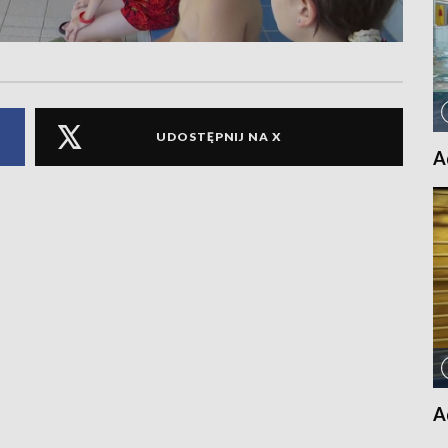
UDOSTĘPNIJ NA X
A
A