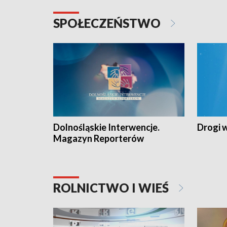
SPOŁECZEŃSTWO
Dolnośląskie Interwencje.
Drogi 
Magazyn Reporterów
ROLNICTWO I WIEŚ