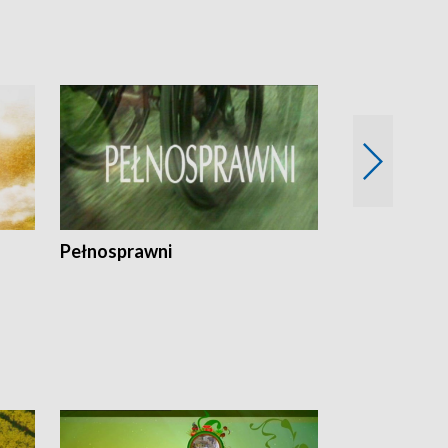
Pełnosprawni
Bezpieczny 