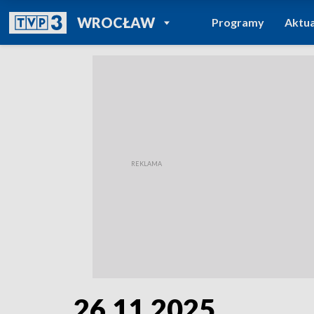
POWRÓT DO
WROCŁAW
Programy
Aktua
TVP REGIONY
26.11.2025