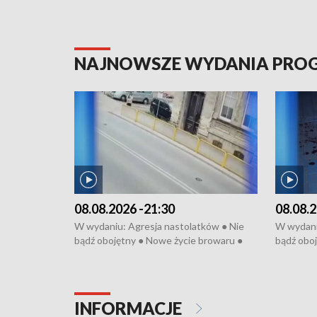
NAJNOWSZE WYDANIA PR
08.08.2026 -21:30
08.08.2
W wydaniu: Agresja nastolatków ● Nie
W wydani
bądź obojętny ● Nowe życie browaru ●
bądź oboj
Bitwa o Kłodzko ● Złotoryjskie złoto ●
Bitwa o K
Wielki Dzień Pszczół ● Chopin w
Wielki Dz
Dusznikach ● Uwaga! Hulajnoga
Dusznika
INFORMACJE