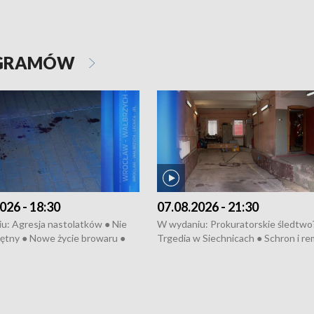
OGRAMÓW
026 - 18:30
07.08.2026 - 21:30
u: Agresja nastolatków ● Nie
W wydaniu: Prokuratorskie śledtwo
ętny ● Nowe życie browaru ●
Trgedia w Siechnicach ● Schron i re
łodzko ● Złotoryjskie złoto ●
Mateusz Morawiecki we Wrocławiu 
ień Pszczół ● Chopin w
edycja Międzynarodowego Festiwal
ch ● Uwaga! Hulajnoga
Chopinowskiego ● Na pomoc Hiszp
● Odbudowa po powodzi ● Filmowy
Lubomierz