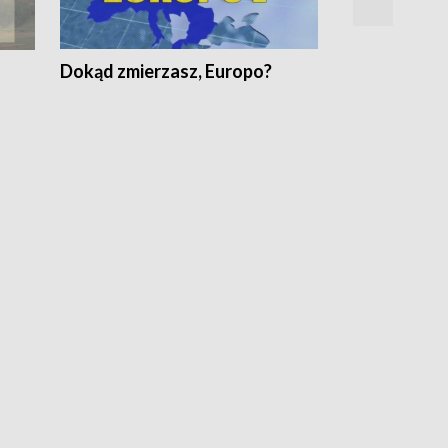
Dokąd zmierzasz, Europo?
Fakty Komen