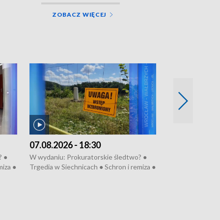
ZOBACZ WIĘCEJ
07.08.2026 - 18:30
06.08.2026 - 
? ●
W wydaniu: Prokuratorskie śledtwo? ●
W wydaniu: Refe
miza ●
Trgedia w Siechnicach ● Schron i remiza ●
Mało nas ● Ster
● 81.
Mateusz Morawiecki we Wrocławiu ● 81.
Fatalny remont 
u
edycja Międzynarodowego Festiwalu
● Nowa Ruska ● P
anom
Chopinowskiego ● Na pomoc Hiszpanom
Koniec upałów ●
● Odbudowa po powodzi ● Filmowy
Pologne
Lubomierz