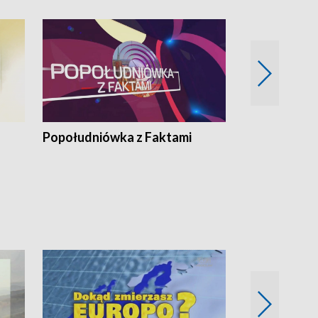
Popołudniówka z Faktami
Z Unią na Ty