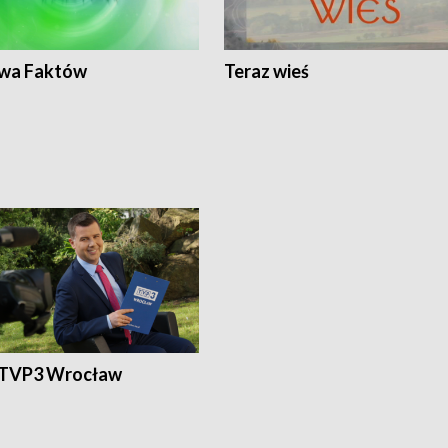
wa Faktów
Teraz wieś
 TVP3 Wrocław