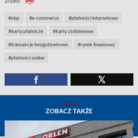
Źródło:
#nbp
#e-commerce
#płatności internetowe
#karty płatnicze
#karty zbliżeniowe
#transakcje bezgotówkowe
#rynek finansowy
#płatności online
ZOBACZ TAKŻE