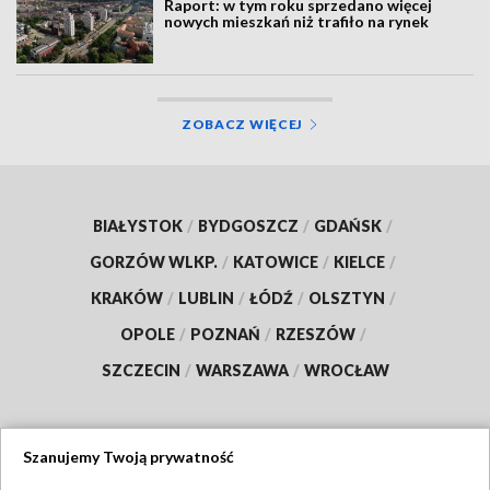
Raport: w tym roku sprzedano więcej
nowych mieszkań niż trafiło na rynek
ZOBACZ WIĘCEJ
BIAŁYSTOK
/
BYDGOSZCZ
/
GDAŃSK
/
GORZÓW WLKP.
/
KATOWICE
/
KIELCE
/
KRAKÓW
/
LUBLIN
/
ŁÓDŹ
/
OLSZTYN
/
OPOLE
/
POZNAŃ
/
RZESZÓW
/
SZCZECIN
/
WARSZAWA
/
WROCŁAW
Szanujemy Twoją prywatność
Dołącz do nas: