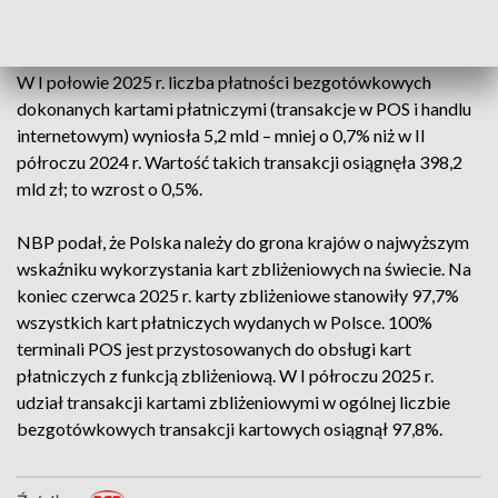
obiegu było 47,2 mln kart płatniczych i jest to wzrost o 1,7%
w porównaniu z poprzedzającym półroczem.
W I połowie 2025 r. liczba płatności bezgotówkowych
dokonanych kartami płatniczymi (transakcje w POS i handlu
internetowym) wyniosła 5,2 mld – mniej o 0,7% niż w II
półroczu 2024 r. Wartość takich transakcji osiągnęła 398,2
mld zł; to wzrost o 0,5%.
NBP podał, że Polska należy do grona krajów o najwyższym
wskaźniku wykorzystania kart zbliżeniowych na świecie. Na
koniec czerwca 2025 r. karty zbliżeniowe stanowiły 97,7%
wszystkich kart płatniczych wydanych w Polsce. 100%
terminali POS jest przystosowanych do obsługi kart
płatniczych z funkcją zbliżeniową. W I półroczu 2025 r.
udział transakcji kartami zbliżeniowymi w ogólnej liczbie
bezgotówkowych transakcji kartowych osiągnął 97,8%.