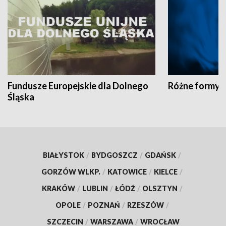
Fundusze Europejskie dla Dolnego
Różne formy t
Śląska
BIAŁYSTOK
/
BYDGOSZCZ
/
GDAŃSK
/
GORZÓW WLKP.
/
KATOWICE
/
KIELCE
/
KRAKÓW
/
LUBLIN
/
ŁÓDŹ
/
OLSZTYN
/
OPOLE
/
POZNAŃ
/
RZESZÓW
/
SZCZECIN
/
WARSZAWA
/
WROCŁAW