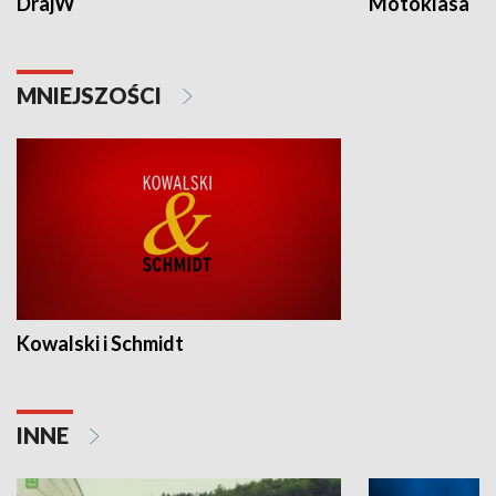
DrajW
Motoklasa
MNIEJSZOŚCI
Kowalski i Schmidt
INNE