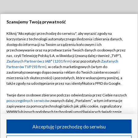
Szanujemy Twoją prywatność
Dołącz do nas:
Kliknij "Akceptuję i przechodzę do serwisu", aby wyrazić zgody na
korzystanie z technologii automatycznego śledzenia i zbierania danych,
TVP
dostęp do informacji na Twoim urządzeniu końcowym i ich
Abonament TVP
przechowywanie oraz na przetwarzanie Twoich danych osobowych przez
Regulamin TVP
nas, czyli Telewizję Polską S.A. w likwidacji (zwaną dalej również „TVP”),
Emisja w TVP
Polityka prywatności
Zaufanych Partnerów z IAB* (1201 firm)
oraz pozostałych
Zaufanych
Partnerów TVP (93 firm)
, w celach marketingowych (w tym do
Centrum informacji TVP
Moje zgody
zautomatyzowanego dopasowania reklam do Twoich zainteresowań i
mierzenia ich skuteczności) i pozostałych, które wskazujemy poniżej, a
Naziemna Telewizja Cyfrowa
Pomoc
także zgody na udostępnianie przez nas identyfikatora PPID do Google.
Sklep TVP
Biuro reklamy
Twoje dane osobowe zbierane podczas odwiedzania przez Ciebie naszych
Rada Programowa
Kontakt
poszczególnych serwisów
zwanych dalej „Portalem”, w tym informacje
zapisywane za pomocą technologii takich jak: pliki cookie, sygnalizatory
System NOS
WWW lub innych podobnych technologii umożliwiających świadczenie
dopasowanych i bezpiecznych usług, personalizację treści oraz reklam,
Informacje o nadawcy
Kanały
udostępnianie funkcji mediów społecznościowych oraz analizowanie
Akceptuję i przechodzę do serwisu
ruchu w Internecie.
Program dla prasy
©2026 Telewizja Polska S.A. w likwidacji