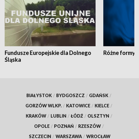
Fundusze Europejskie dla Dolnego
Różne formy t
Śląska
BIAŁYSTOK
/
BYDGOSZCZ
/
GDAŃSK
/
GORZÓW WLKP.
/
KATOWICE
/
KIELCE
/
KRAKÓW
/
LUBLIN
/
ŁÓDŹ
/
OLSZTYN
/
OPOLE
/
POZNAŃ
/
RZESZÓW
/
SZCZECIN
/
WARSZAWA
/
WROCŁAW