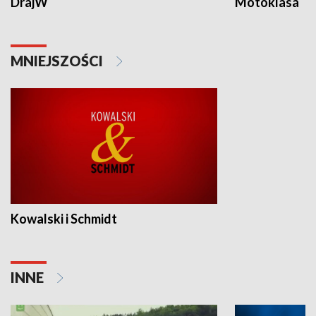
DrajW
Motoklasa
MNIEJSZOŚCI
Kowalski i Schmidt
INNE