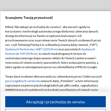
Szanujemy Twoją prywatność
Dołącz do nas:
Kliknij "Akceptuję i przechodzę do serwisu", aby wyrazić zgody na
korzystanie z technologii automatycznego śledzenia i zbierania danych,
TVP
dostęp do informacji na Twoim urządzeniu końcowym i ich
Abonament TVP
przechowywanie oraz na przetwarzanie Twoich danych osobowych przez
Regulamin TVP
nas, czyli Telewizję Polską S.A. w likwidacji (zwaną dalej również „TVP”),
Emisja w TVP
Polityka prywatności
Zaufanych Partnerów z IAB* (1201 firm)
oraz pozostałych
Zaufanych
Partnerów TVP (93 firm)
, w celach marketingowych (w tym do
Centrum informacji TVP
Moje zgody
zautomatyzowanego dopasowania reklam do Twoich zainteresowań i
mierzenia ich skuteczności) i pozostałych, które wskazujemy poniżej, a
Naziemna Telewizja Cyfrowa
Pomoc
także zgody na udostępnianie przez nas identyfikatora PPID do Google.
Sklep TVP
Biuro reklamy
Twoje dane osobowe zbierane podczas odwiedzania przez Ciebie naszych
Rada Programowa
Kontakt
poszczególnych serwisów
zwanych dalej „Portalem”, w tym informacje
zapisywane za pomocą technologii takich jak: pliki cookie, sygnalizatory
System NOS
WWW lub innych podobnych technologii umożliwiających świadczenie
dopasowanych i bezpiecznych usług, personalizację treści oraz reklam,
Informacje o nadawcy
Kanały
udostępnianie funkcji mediów społecznościowych oraz analizowanie
Akceptuję i przechodzę do serwisu
ruchu w Internecie.
Program dla prasy
©2026 Telewizja Polska S.A. w likwidacji