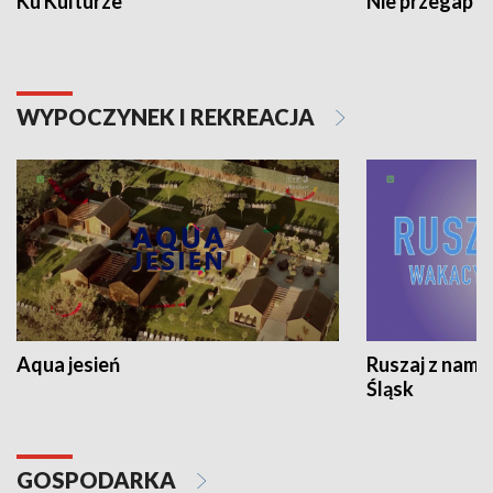
Ku Kulturze
Nie przegap
WYPOCZYNEK I REKREACJA
Aqua jesień
Ruszaj z nami
Śląsk
GOSPODARKA