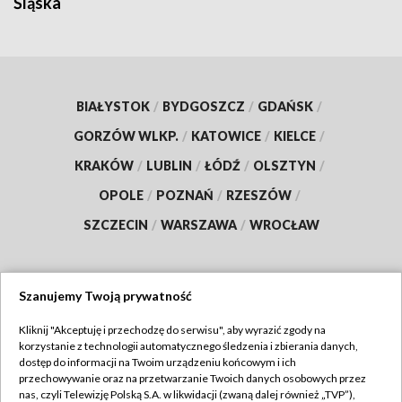
Śląska
BIAŁYSTOK
/
BYDGOSZCZ
/
GDAŃSK
/
GORZÓW WLKP.
/
KATOWICE
/
KIELCE
/
KRAKÓW
/
LUBLIN
/
ŁÓDŹ
/
OLSZTYN
/
OPOLE
/
POZNAŃ
/
RZESZÓW
/
SZCZECIN
/
WARSZAWA
/
WROCŁAW
Szanujemy Twoją prywatność
Dołącz do nas:
Kliknij "Akceptuję i przechodzę do serwisu", aby wyrazić zgody na
korzystanie z technologii automatycznego śledzenia i zbierania danych,
TVP
dostęp do informacji na Twoim urządzeniu końcowym i ich
Abonament TVP
przechowywanie oraz na przetwarzanie Twoich danych osobowych przez
Regulamin TVP
nas, czyli Telewizję Polską S.A. w likwidacji (zwaną dalej również „TVP”),