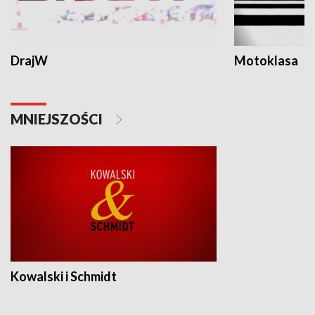
DrajW
Motoklasa
MNIEJSZOŚCI
Kowalski i Schmidt