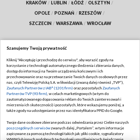
KRAKÓW
/
LUBLIN
/
ŁÓDŹ
/
OLSZTYN
/
OPOLE
/
POZNAŃ
/
RZESZÓW
/
SZCZECIN
/
WARSZAWA
/
WROCŁAW
Szanujemy Twoją prywatność
Dołącz do nas:
Kliknij "Akceptuję i przechodzę do serwisu", aby wyrazić zgody na
korzystanie z technologii automatycznego śledzenia i zbierania danych,
TVP
dostęp do informacji na Twoim urządzeniu końcowym i ich
Abonament TVP
przechowywanie oraz na przetwarzanie Twoich danych osobowych przez
Regulamin TVP
nas, czyli Telewizję Polską S.A. w likwidacji (zwaną dalej również „TVP”),
Emisja w TVP
Polityka prywatności
Zaufanych Partnerów z IAB* (1201 firm)
oraz pozostałych
Zaufanych
Partnerów TVP (93 firm)
, w celach marketingowych (w tym do
Centrum informacji TVP
Moje zgody
zautomatyzowanego dopasowania reklam do Twoich zainteresowań i
mierzenia ich skuteczności) i pozostałych, które wskazujemy poniżej, a
Naziemna Telewizja Cyfrowa
Pomoc
także zgody na udostępnianie przez nas identyfikatora PPID do Google.
Sklep TVP
Biuro reklamy
Twoje dane osobowe zbierane podczas odwiedzania przez Ciebie naszych
Rada Programowa
Kontakt
poszczególnych serwisów
zwanych dalej „Portalem”, w tym informacje
zapisywane za pomocą technologii takich jak: pliki cookie, sygnalizatory
System NOS
WWW lub innych podobnych technologii umożliwiających świadczenie