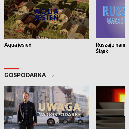
Aqua jesień
Ruszaj z nami
Śląsk
GOSPODARKA