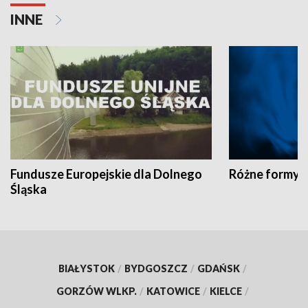
INNE
Fundusze Europejskie dla Dolnego
Różne formy t
Śląska
BIAŁYSTOK
/
BYDGOSZCZ
/
GDAŃSK
/
GORZÓW WLKP.
/
KATOWICE
/
KIELCE
/