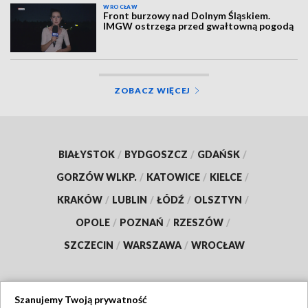
WROCŁAW
Front burzowy nad Dolnym Śląskiem.
IMGW ostrzega przed gwałtowną pogodą
ZOBACZ WIĘCEJ
BIAŁYSTOK
/
BYDGOSZCZ
/
GDAŃSK
/
GORZÓW WLKP.
/
KATOWICE
/
KIELCE
/
KRAKÓW
/
LUBLIN
/
ŁÓDŹ
/
OLSZTYN
/
OPOLE
/
POZNAŃ
/
RZESZÓW
/
SZCZECIN
/
WARSZAWA
/
WROCŁAW
Szanujemy Twoją prywatność