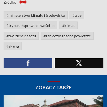
Źródło:
#ministerstwo klimatu i środowiska
#tsue
#trybunał sprawiedliwości ue
#klimat
#dwutlenek azotu
#zanieczyszczone powietrze
#skargi
ZOBACZ TAKŻE