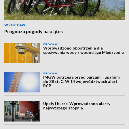
WROCŁAW
Prognoza pogody na piątek
WROCŁAW
Wprowadzono obostrzenia dla
spożywania wody z wodociągu Międzybórz
WROCŁAW
IMGW ostrzega przed burzami i upałami
do 38 st. C. W 14 województwach alert
RCB
Upały i burze. Wprowadzono alerty
najwyższego stopnia