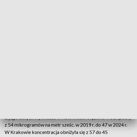
komunikat Komisji to dopiero zapowiedź konkretnych
kroków, a sama skarga będzie teraz przygotowywana przez
służby prawne Komisji, co zwykle trwa kilka miesięcy. W tym
postępowaniu TSUE nie będzie orzekał o sankcjach
finansowych – podkreśliło MKiŚ.
Ministerstwo zaznaczyło, że w Polsce prowadzony jest
szereg działań, zarówno na poziomie lokalnym, jak i
krajowym, skutkujących systematyczną poprawą jakości
powietrza. Roczny poziom dopuszczalny dwutlenku azotu –
40 mikrogramów na metr sześc. przez wiele lat był
przekraczany w Warszawie, Krakowie, Katowicach i
Wrocławiu, jednak w ostatnich latach zauważalny jest trwały
spadek stężeń NO2 – podkreśliło MKiŚ.
Z jego danych wynika, że w Katowicach stężenia NO2 spadły
z 54 mikrogramów na metr sześc. w 2019 r. do 47 w 2024 r.
W Krakowie koncentracja obniżyła się z 57 do 45