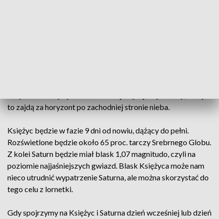
planetą Saturn. Oznacza to, że oba obiekty znajdą się bardzo
blisko siebie na niebie.
Saturna dostrzeżemy 3 stopnie poniżej Księżyca. Oba
obiekty możemy dostrzec, gdy niebo ściemni się po
zachodzie Słońca, przy czym sam Księżyc będziemy widzieć
już wcześniej, gdy niebo będzie jeszcze jasne. Wypatrujmy
ich wieczorem względnie nisko nad południowym
horyzontem. Będą widoczne mniej więcej do północy, kiedy
to zajdą za horyzont po zachodniej stronie nieba.
Księżyc będzie w fazie 9 dni od nowiu, dążący do pełni.
Rozświetlone będzie około 65 proc. tarczy Srebrnego Globu.
Z kolei Saturn będzie miał blask 1,07 magnitudo, czyli na
poziomie najjaśniejszych gwiazd. Blask Księżyca może nam
nieco utrudnić wypatrzenie Saturna, ale można skorzystać do
tego celu z lornetki.
Gdy spojrzymy na Księżyc i Saturna dzień wcześniej lub dzień