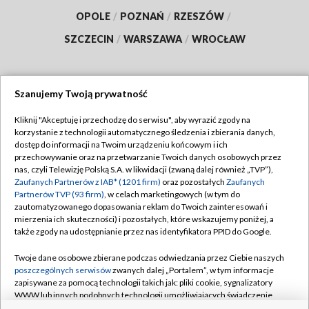
OPOLE
/
POZNAŃ
/
RZESZÓW
/
SZCZECIN
/
WARSZAWA
/
WROCŁAW
Szanujemy Twoją prywatność
Dołącz do nas:
Kliknij "Akceptuję i przechodzę do serwisu", aby wyrazić zgody na
korzystanie z technologii automatycznego śledzenia i zbierania danych,
TVP
dostęp do informacji na Twoim urządzeniu końcowym i ich
Abonament TVP
przechowywanie oraz na przetwarzanie Twoich danych osobowych przez
Regulamin TVP
nas, czyli Telewizję Polską S.A. w likwidacji (zwaną dalej również „TVP”),
Emisja w TVP
Polityka prywatności
Zaufanych Partnerów z IAB* (1201 firm)
oraz pozostałych
Zaufanych
Partnerów TVP (93 firm)
, w celach marketingowych (w tym do
Centrum informacji TVP
Moje zgody
zautomatyzowanego dopasowania reklam do Twoich zainteresowań i
mierzenia ich skuteczności) i pozostałych, które wskazujemy poniżej, a
Naziemna Telewizja Cyfrowa
Pomoc
także zgody na udostępnianie przez nas identyfikatora PPID do Google.
Sklep TVP
Biuro reklamy
Twoje dane osobowe zbierane podczas odwiedzania przez Ciebie naszych
Rada Programowa
Kontakt
poszczególnych serwisów
zwanych dalej „Portalem”, w tym informacje
zapisywane za pomocą technologii takich jak: pliki cookie, sygnalizatory
System NOS
WWW lub innych podobnych technologii umożliwiających świadczenie
dopasowanych i bezpiecznych usług, personalizację treści oraz reklam,