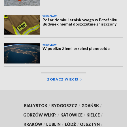
WROCŁAW
Pożar domku letniskowego w Brzeźniku.
Budynek niemal doszczętnie zniszczony
WROCŁAW
W pobliżu Ziemi przeleci planetoida
ZOBACZ WIĘCEJ
BIAŁYSTOK
/
BYDGOSZCZ
/
GDAŃSK
/
GORZÓW WLKP.
/
KATOWICE
/
KIELCE
/
KRAKÓW
/
LUBLIN
/
ŁÓDŹ
/
OLSZTYN
/