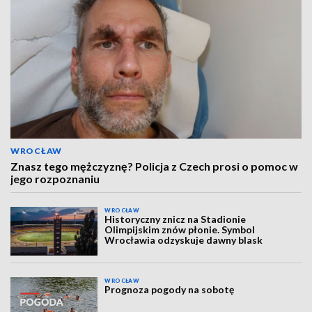
WROCŁAW
Znasz tego mężczyznę? Policja z Czech prosi o pomoc w
jego rozpoznaniu
WROCŁAW
Historyczny znicz na Stadionie
Olimpijskim znów płonie. Symbol
Wrocławia odzyskuje dawny blask
WROCŁAW
Prognoza pogody na sobotę