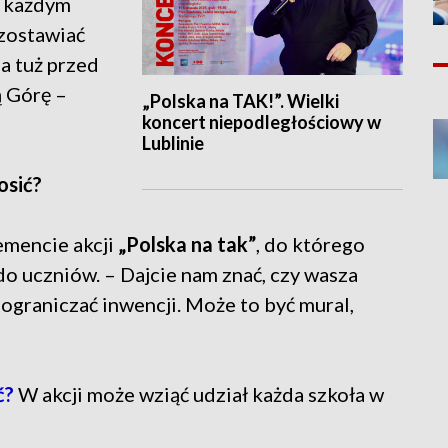
W każdym
zostawiać
 a tuż przed
ą Górę –
„Polska na TAK!”. Wielki
koncert niepodległościowy w
Lublinie
osić?
emencie akcji
„Polska na tak”
, do którego
do uczniów. – Dajcie nam znać, czy wasza
y ograniczać inwencji. Może to być mural,
ć?
W akcji może wziąć udział każda szkoła w