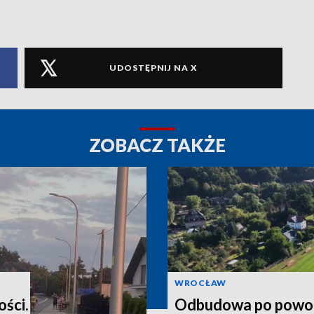
UDOSTĘPNIJ NA X
ZOBACZ TAKŻE
WROCŁAW
ości.
Odbudowa po powod