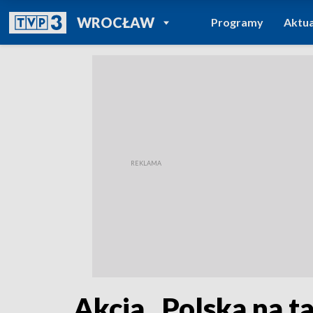
POWRÓT DO
WROCŁAW
Programy
Aktua
TVP REGIONY
Akcja „Polska na ta