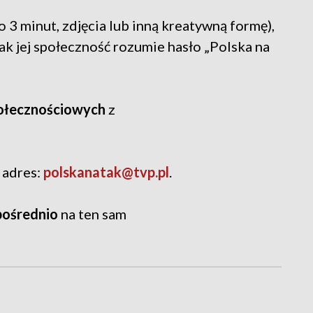
o 3 minut, zdjęcia lub inną kreatywną formę),
jak jej społeczność rozumie hasło „Polska na
połecznościowych
z
 adres:
polskanatak@tvp.pl
.
pośrednio
na ten sam