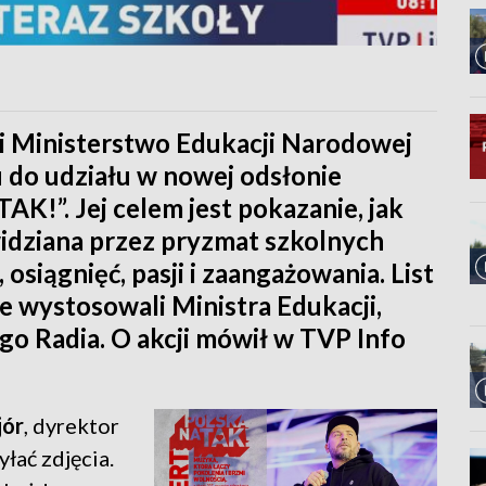
o i Ministerstwo Edukacji Narodowej
u do udziału w nowej odsłonie
TAK!”. Jej celem jest pokazanie, jak
idziana przez pryzmat szkolnych
 osiągnięć, pasji i zaangażowania. List
ce wystosowali Ministra Edukacji,
go Radia. O akcji mówił w TVP Info
jór
, dyrektor
łać zdjęcia.