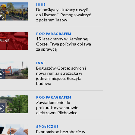
INNE
Dolnośląscy strażacy ruszyli
do Hiszpanii. Pomogą walczyć
z pożarami lasów
POD PARAGRAFEM
15-latek ranny w Kamiennej
Górze. Trwa policyjna obława
za sprawcą
INNE
Boguszów-Gorce: schron i
nowa remiza strażacka w
jednym miejscu. Ruszyła
budowa
POD PARAGRAFEM
Zawiadomienie do
prokuratury w sprawie
elektrowni Pilchowice
SPOŁECZNE
Ekonomista: bezrobocie w