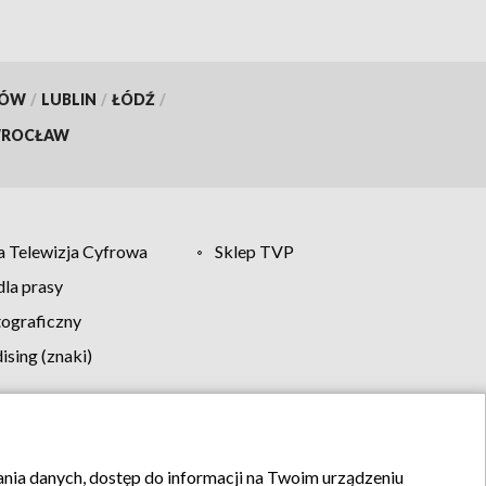
KÓW
/
LUBLIN
/
ŁÓDŹ
/
ROCŁAW
 Telewizja Cyfrowa
Sklep TVP
la prasy
tograficzny
sing (znaki)
klamy
Kontakt
rania danych, dostęp do informacji na Twoim urządzeniu