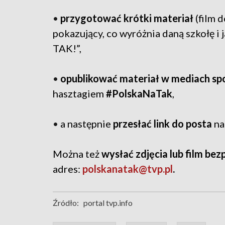
•
przygotować krótki materiał
(film d
pokazujący, co wyróżnia daną szkołę i 
TAK!”,
•
opublikować materiał w mediach s
hasztagiem
#PolskaNaTak
,
•
a następnie
przesłać link do posta
na
Można też
wysłać zdjęcia lub film bez
adres:
polskanatak@tvp.pl
.
Źródło:
portal tvp.info