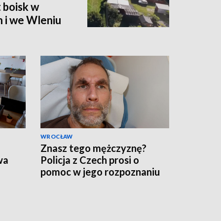
 boisk w
 i we Wleniu
WROCŁAW
Znasz tego mężczyznę?
wa
Policja z Czech prosi o
pomoc w jego rozpoznaniu