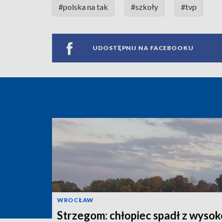
#polska na tak
#szkoły
#tvp
UDOSTĘPNIJ NA FACEBOOKU
WROCŁAW
Strzegom: chłopiec spadł z wysok