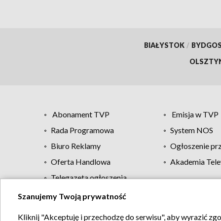
BIAŁYSTOK
/
BYDGO
OLSZTY
Abonament TVP
Emisja w TVP
Rada Programowa
System NOS
Biuro Reklamy
Ogłoszenie pr
Oferta Handlowa
Akademia Tele
Telegazeta ogłoszenia
Szanujemy Twoją prywatność
Regulamin TVP
Kliknij "Akceptuję i przechodzę do serwisu", aby wyrazić zg