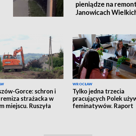
pieniądze na remont
Janowicach Wielkich
AW
WROCŁAW
zów-Gorce: schron i
Tylko jedna trzecia
remiza strażacka w
pracujących Polek uży
m miejscu. Ruszyła
feminatywów. Raport
wa
Uniwersytetu SWPS