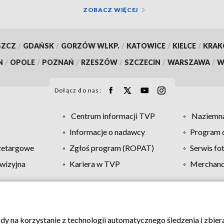
ZOBACZ WIĘCEJ
SZCZ
/
GDAŃSK
/
GORZÓW WLKP.
/
KATOWICE
/
KIELCE
/
KRA
N
/
OPOLE
/
POZNAŃ
/
RZESZÓW
/
SZCZECIN
/
WARSZAWA
/
W
Dołącz do nas:
Centrum informacji TVP
Naziemna
Informacje o nadawcy
Program d
zetargowe
Zgłoś program (ROPAT)
Serwis fo
wizyjna
Kariera w TVP
Merchandi
Polityka prywatności
Moje zgody
Pomoc
Biuro re
ody na korzystanie z technologii automatycznego śledzenia i zbie