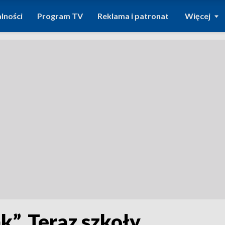
lności
Program TV
Reklama i patronat
Więcej
k”. Teraz szkoły