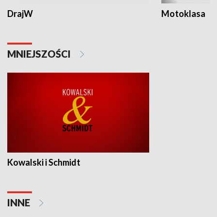
DrajW
Motoklasa
MNIEJSZOŚCI
Kowalski i Schmidt
INNE