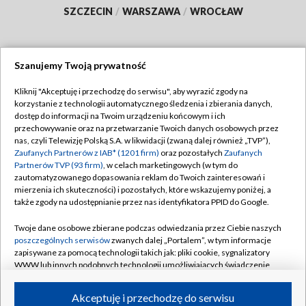
SZCZECIN
/
WARSZAWA
/
WROCŁAW
Szanujemy Twoją prywatność
Dołącz do nas:
Kliknij "Akceptuję i przechodzę do serwisu", aby wyrazić zgody na
korzystanie z technologii automatycznego śledzenia i zbierania danych,
TVP
dostęp do informacji na Twoim urządzeniu końcowym i ich
Abonament TVP
przechowywanie oraz na przetwarzanie Twoich danych osobowych przez
Regulamin TVP
nas, czyli Telewizję Polską S.A. w likwidacji (zwaną dalej również „TVP”),
Emisja w TVP
Polityka prywatności
Zaufanych Partnerów z IAB* (1201 firm)
oraz pozostałych
Zaufanych
Partnerów TVP (93 firm)
, w celach marketingowych (w tym do
Centrum informacji TVP
Moje zgody
zautomatyzowanego dopasowania reklam do Twoich zainteresowań i
mierzenia ich skuteczności) i pozostałych, które wskazujemy poniżej, a
Naziemna Telewizja Cyfrowa
Pomoc
także zgody na udostępnianie przez nas identyfikatora PPID do Google.
Sklep TVP
Biuro reklamy
Twoje dane osobowe zbierane podczas odwiedzania przez Ciebie naszych
Rada Programowa
Kontakt
poszczególnych serwisów
zwanych dalej „Portalem”, w tym informacje
zapisywane za pomocą technologii takich jak: pliki cookie, sygnalizatory
System NOS
WWW lub innych podobnych technologii umożliwiających świadczenie
dopasowanych i bezpiecznych usług, personalizację treści oraz reklam,
Informacje o nadawcy
Kanały
udostępnianie funkcji mediów społecznościowych oraz analizowanie
Akceptuję i przechodzę do serwisu
ruchu w Internecie.
Program dla prasy