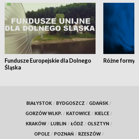
Fundusze Europejskie dla Dolnego
Różne formy t
Śląska
BIAŁYSTOK
/
BYDGOSZCZ
/
GDAŃSK
/
GORZÓW WLKP.
/
KATOWICE
/
KIELCE
/
KRAKÓW
/
LUBLIN
/
ŁÓDŹ
/
OLSZTYN
/
OPOLE
/
POZNAŃ
/
RZESZÓW
/