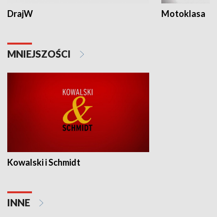
DrajW
Motoklasa
MNIEJSZOŚCI
Kowalski i Schmidt
INNE