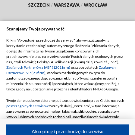
SZCZECIN
/
WARSZAWA
/
WROCŁAW
Szanujemy Twoją prywatność
Dołącz do nas:
Kliknij "Akceptuję i przechodzę do serwisu", aby wyrazić zgody na
korzystanie z technologii automatycznego śledzenia i zbierania danych,
TVP
dostęp do informacji na Twoim urządzeniu końcowym i ich
Abonament TVP
przechowywanie oraz na przetwarzanie Twoich danych osobowych przez
Regulamin TVP
nas, czyli Telewizję Polską S.A. w likwidacji (zwaną dalej również „TVP”),
Emisja w TVP
Polityka prywatności
Zaufanych Partnerów z IAB* (1201 firm)
oraz pozostałych
Zaufanych
Partnerów TVP (93 firm)
, w celach marketingowych (w tym do
Centrum informacji TVP
Moje zgody
zautomatyzowanego dopasowania reklam do Twoich zainteresowań i
mierzenia ich skuteczności) i pozostałych, które wskazujemy poniżej, a
Naziemna Telewizja Cyfrowa
Pomoc
także zgody na udostępnianie przez nas identyfikatora PPID do Google.
Sklep TVP
Biuro reklamy
Twoje dane osobowe zbierane podczas odwiedzania przez Ciebie naszych
Rada Programowa
Kontakt
poszczególnych serwisów
zwanych dalej „Portalem”, w tym informacje
zapisywane za pomocą technologii takich jak: pliki cookie, sygnalizatory
System NOS
WWW lub innych podobnych technologii umożliwiających świadczenie
dopasowanych i bezpiecznych usług, personalizację treści oraz reklam,
Informacje o nadawcy
Kanały
udostępnianie funkcji mediów społecznościowych oraz analizowanie
Akceptuję i przechodzę do serwisu
ruchu w Internecie.
Program dla prasy