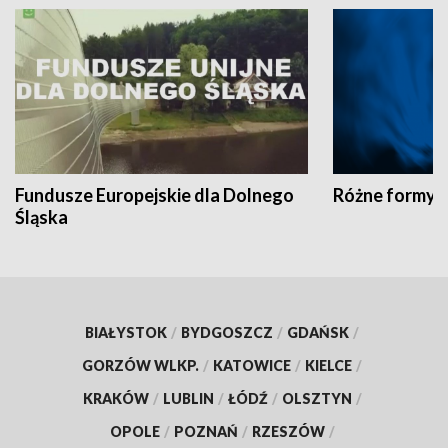
Fundusze Europejskie dla Dolnego
Różne formy t
Śląska
BIAŁYSTOK
/
BYDGOSZCZ
/
GDAŃSK
/
GORZÓW WLKP.
/
KATOWICE
/
KIELCE
/
KRAKÓW
/
LUBLIN
/
ŁÓDŹ
/
OLSZTYN
/
OPOLE
/
POZNAŃ
/
RZESZÓW
/