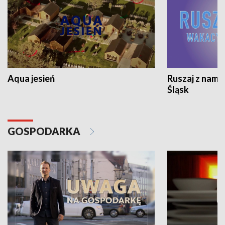
Aqua jesień
Ruszaj z nami
Śląsk
GOSPODARKA