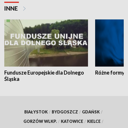
INNE
Fundusze Europejskie dla Dolnego
Różne formy t
Śląska
BIAŁYSTOK
/
BYDGOSZCZ
/
GDAŃSK
/
GORZÓW WLKP.
/
KATOWICE
/
KIELCE
/