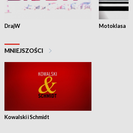
DrajW
Motoklasa
MNIEJSZOŚCI
Kowalski i Schmidt