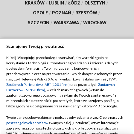
KRAKÓW
/
LUBLIN
/
ŁÓDŹ
/
OLSZTYN
/
OPOLE
/
POZNAŃ
/
RZESZÓW
/
SZCZECIN
/
WARSZAWA
/
WROCŁAW
Szanujemy Twoją prywatność
Dołącz do nas:
Kliknij "Akceptuję i przechodzę do serwisu", aby wyrazić zgody na
korzystanie z technologii automatycznego śledzenia i zbierania danych,
TVP
dostęp do informacji na Twoim urządzeniu końcowym i ich
Abonament TVP
przechowywanie oraz na przetwarzanie Twoich danych osobowych przez
Regulamin TVP
nas, czyli Telewizję Polską S.A. w likwidacji (zwaną dalej również „TVP”),
Emisja w TVP
Polityka prywatności
Zaufanych Partnerów z IAB* (1201 firm)
oraz pozostałych
Zaufanych
Partnerów TVP (93 firm)
, w celach marketingowych (w tym do
Centrum informacji TVP
Moje zgody
zautomatyzowanego dopasowania reklam do Twoich zainteresowań i
mierzenia ich skuteczności) i pozostałych, które wskazujemy poniżej, a
Naziemna Telewizja Cyfrowa
Pomoc
także zgody na udostępnianie przez nas identyfikatora PPID do Google.
Sklep TVP
Biuro reklamy
Twoje dane osobowe zbierane podczas odwiedzania przez Ciebie naszych
Rada Programowa
Kontakt
poszczególnych serwisów
zwanych dalej „Portalem”, w tym informacje
zapisywane za pomocą technologii takich jak: pliki cookie, sygnalizatory
System NOS
WWW lub innych podobnych technologii umożliwiających świadczenie