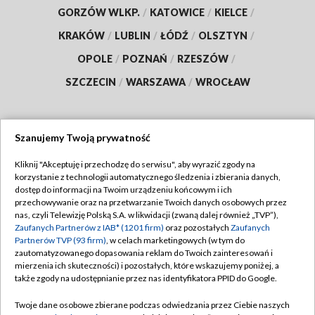
GORZÓW WLKP.
/
KATOWICE
/
KIELCE
/
KRAKÓW
/
LUBLIN
/
ŁÓDŹ
/
OLSZTYN
/
OPOLE
/
POZNAŃ
/
RZESZÓW
/
SZCZECIN
/
WARSZAWA
/
WROCŁAW
Szanujemy Twoją prywatność
Dołącz do nas:
Kliknij "Akceptuję i przechodzę do serwisu", aby wyrazić zgody na
korzystanie z technologii automatycznego śledzenia i zbierania danych,
TVP
dostęp do informacji na Twoim urządzeniu końcowym i ich
Abonament TVP
przechowywanie oraz na przetwarzanie Twoich danych osobowych przez
Regulamin TVP
nas, czyli Telewizję Polską S.A. w likwidacji (zwaną dalej również „TVP”),
Emisja w TVP
Polityka prywatności
Zaufanych Partnerów z IAB* (1201 firm)
oraz pozostałych
Zaufanych
Partnerów TVP (93 firm)
, w celach marketingowych (w tym do
Centrum informacji TVP
Moje zgody
zautomatyzowanego dopasowania reklam do Twoich zainteresowań i
mierzenia ich skuteczności) i pozostałych, które wskazujemy poniżej, a
Naziemna Telewizja Cyfrowa
Pomoc
także zgody na udostępnianie przez nas identyfikatora PPID do Google.
Sklep TVP
Biuro reklamy
Twoje dane osobowe zbierane podczas odwiedzania przez Ciebie naszych