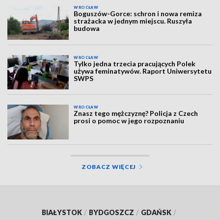
WROCŁAW
Boguszów-Gorce: schron i nowa remiza
strażacka w jednym miejscu. Ruszyła
budowa
WROCŁAW
Tylko jedna trzecia pracujących Polek
używa feminatywów. Raport Uniwersytetu
SWPS
WROCŁAW
Znasz tego mężczyznę? Policja z Czech
prosi o pomoc w jego rozpoznaniu
ZOBACZ WIĘCEJ
BIAŁYSTOK
/
BYDGOSZCZ
/
GDAŃSK
/