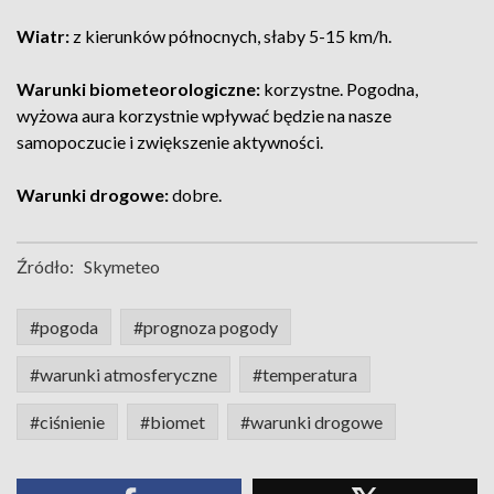
Wiatr:
z kierunków północnych, słaby 5-15 km/h.
Warunki biometeorologiczne:
k
orzystne.
Pogodna,
wyżowa aura korzystnie wpływać będzie na nasze
samopoczucie i zwiększenie aktywności.
Warunki drogowe:
dobre.
Źródło:
Skymeteo
#pogoda
#prognoza pogody
#warunki atmosferyczne
#temperatura
#ciśnienie
#biomet
#warunki drogowe