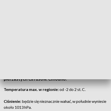
(fot. PAP; TVP3 Wrocław)
Jutro Dolny Śląsk pozostanie w zasięgu
pogodnego klina wyżu atlantyckiego. Przez cały
dzień w naszym województwie będzie pogodnie,
dość słonecznie i bez opadów. Na niebie pojawiać
się będą tylko niegroźne ławice cienkich,
pierzastych Cirrusów. Chłodno.
Temperatura max. w regionie:
od -2 do 2 st. C.
Ciśnienie:
będzie się nieznacznie wahać, w południe wyniesie
około 1013 hPa.