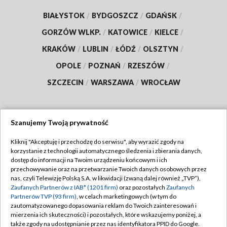
BIAŁYSTOK
/
BYDGOSZCZ
/
GDAŃSK
/
GORZÓW WLKP.
/
KATOWICE
/
KIELCE
/
KRAKÓW
/
LUBLIN
/
ŁÓDŹ
/
OLSZTYN
/
OPOLE
/
POZNAŃ
/
RZESZÓW
/
SZCZECIN
/
WARSZAWA
/
WROCŁAW
Szanujemy Twoją prywatność
Dołącz do nas:
Kliknij "Akceptuję i przechodzę do serwisu", aby wyrazić zgody na
korzystanie z technologii automatycznego śledzenia i zbierania danych,
TVP
dostęp do informacji na Twoim urządzeniu końcowym i ich
Abonament TVP
przechowywanie oraz na przetwarzanie Twoich danych osobowych przez
Regulamin TVP
nas, czyli Telewizję Polską S.A. w likwidacji (zwaną dalej również „TVP”),
Emisja w TVP
Polityka prywatności
Zaufanych Partnerów z IAB* (1201 firm)
oraz pozostałych
Zaufanych
Partnerów TVP (93 firm)
, w celach marketingowych (w tym do
Centrum informacji TVP
Moje zgody
zautomatyzowanego dopasowania reklam do Twoich zainteresowań i
mierzenia ich skuteczności) i pozostałych, które wskazujemy poniżej, a
Naziemna Telewizja Cyfrowa
Pomoc
także zgody na udostępnianie przez nas identyfikatora PPID do Google.