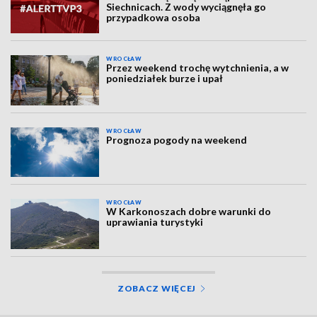
Siechnicach. Z wody wyciągnęła go
przypadkowa osoba
WROCŁAW
Przez weekend trochę wytchnienia, a w
poniedziałek burze i upał
WROCŁAW
Prognoza pogody na weekend
WROCŁAW
W Karkonoszach dobre warunki do
uprawiania turystyki
ZOBACZ WIĘCEJ