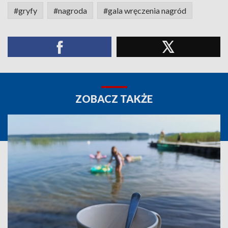
#gryfy
#nagroda
#gala wręczenia nagród
ZOBACZ TAKŻE