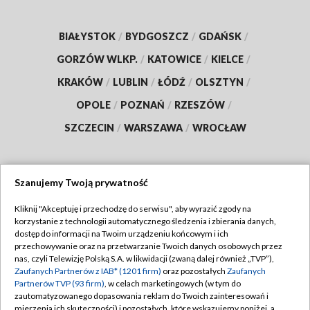
BIAŁYSTOK
/
BYDGOSZCZ
/
GDAŃSK
/
GORZÓW WLKP.
/
KATOWICE
/
KIELCE
/
KRAKÓW
/
LUBLIN
/
ŁÓDŹ
/
OLSZTYN
/
OPOLE
/
POZNAŃ
/
RZESZÓW
/
SZCZECIN
/
WARSZAWA
/
WROCŁAW
Szanujemy Twoją prywatność
Dołącz do nas:
Kliknij "Akceptuję i przechodzę do serwisu", aby wyrazić zgody na
korzystanie z technologii automatycznego śledzenia i zbierania danych,
TVP
dostęp do informacji na Twoim urządzeniu końcowym i ich
Abonament TVP
przechowywanie oraz na przetwarzanie Twoich danych osobowych przez
Regulamin TVP
nas, czyli Telewizję Polską S.A. w likwidacji (zwaną dalej również „TVP”),
Emisja w TVP
Polityka prywatności
Zaufanych Partnerów z IAB* (1201 firm)
oraz pozostałych
Zaufanych
Partnerów TVP (93 firm)
, w celach marketingowych (w tym do
Centrum informacji TVP
Moje zgody
zautomatyzowanego dopasowania reklam do Twoich zainteresowań i
mierzenia ich skuteczności) i pozostałych, które wskazujemy poniżej, a