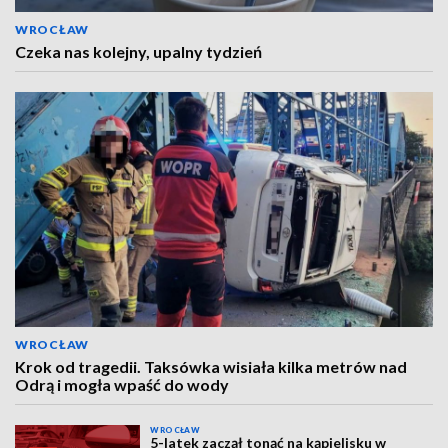
WROCŁAW
Czeka nas kolejny, upalny tydzień
WROCŁAW
Krok od tragedii. Taksówka wisiała kilka metrów nad
Odrą i mogła wpaść do wody
WROCŁAW
5-latek zaczął tonąć na kąpielisku w