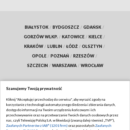
BIAŁYSTOK
/
BYDGOSZCZ
/
GDAŃSK
/
GORZÓW WLKP.
/
KATOWICE
/
KIELCE
/
KRAKÓW
/
LUBLIN
/
ŁÓDŹ
/
OLSZTYN
/
OPOLE
/
POZNAŃ
/
RZESZÓW
/
SZCZECIN
/
WARSZAWA
/
WROCŁAW
Szanujemy Twoją prywatność
Dołącz do nas:
Kliknij "Akceptuję i przechodzę do serwisu", aby wyrazić zgody na
korzystanie z technologii automatycznego śledzenia i zbierania danych,
TVP
dostęp do informacji na Twoim urządzeniu końcowym i ich
Abonament TVP
przechowywanie oraz na przetwarzanie Twoich danych osobowych przez
Regulamin TVP
nas, czyli Telewizję Polską S.A. w likwidacji (zwaną dalej również „TVP”),
Emisja w TVP
Polityka prywatności
Zaufanych Partnerów z IAB* (1201 firm)
oraz pozostałych
Zaufanych