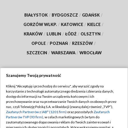
BIAŁYSTOK
/
BYDGOSZCZ
/
GDAŃSK
/
GORZÓW WLKP.
/
KATOWICE
/
KIELCE
/
KRAKÓW
/
LUBLIN
/
ŁÓDŹ
/
OLSZTYN
/
OPOLE
/
POZNAŃ
/
RZESZÓW
/
SZCZECIN
/
WARSZAWA
/
WROCŁAW
Szanujemy Twoją prywatność
Dołącz do nas:
Kliknij "Akceptuję i przechodzę do serwisu", aby wyrazić zgody na
korzystanie z technologii automatycznego śledzenia i zbierania danych,
TVP
dostęp do informacji na Twoim urządzeniu końcowym i ich
Abonament TVP
przechowywanie oraz na przetwarzanie Twoich danych osobowych przez
Regulamin TVP
nas, czyli Telewizję Polską S.A. w likwidacji (zwaną dalej również „TVP”),
Emisja w TVP
Polityka prywatności
Zaufanych Partnerów z IAB* (1201 firm)
oraz pozostałych
Zaufanych
Partnerów TVP (93 firm)
, w celach marketingowych (w tym do
Centrum informacji TVP
Moje zgody
zautomatyzowanego dopasowania reklam do Twoich zainteresowań i
mierzenia ich skuteczności) i pozostałych, które wskazujemy poniżej, a