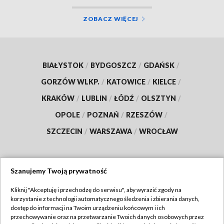
ZOBACZ WIĘCEJ
BIAŁYSTOK
/
BYDGOSZCZ
/
GDAŃSK
/
GORZÓW WLKP.
/
KATOWICE
/
KIELCE
/
KRAKÓW
/
LUBLIN
/
ŁÓDŹ
/
OLSZTYN
/
OPOLE
/
POZNAŃ
/
RZESZÓW
/
SZCZECIN
/
WARSZAWA
/
WROCŁAW
Szanujemy Twoją prywatność
Dołącz do nas:
Kliknij "Akceptuję i przechodzę do serwisu", aby wyrazić zgody na
korzystanie z technologii automatycznego śledzenia i zbierania danych,
TVP
dostęp do informacji na Twoim urządzeniu końcowym i ich
Abonament TVP
przechowywanie oraz na przetwarzanie Twoich danych osobowych przez
Regulamin TVP