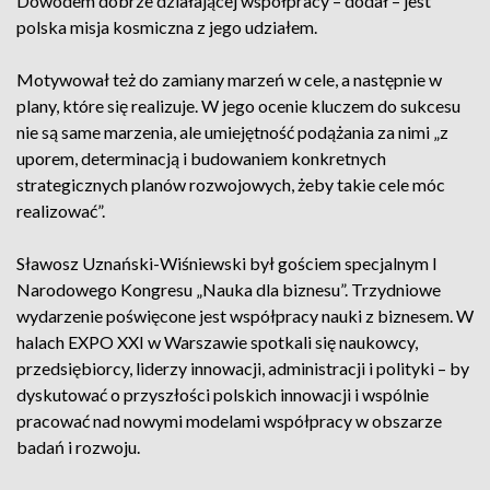
Dowodem dobrze działającej współpracy – dodał – jest
polska misja kosmiczna z jego udziałem.
Motywował też do zamiany marzeń w cele, a następnie w
plany, które się realizuje. W jego ocenie kluczem do sukcesu
nie są same marzenia, ale umiejętność podążania za nimi „z
uporem, determinacją i budowaniem konkretnych
strategicznych planów rozwojowych, żeby takie cele móc
realizować”.
Sławosz Uznański-Wiśniewski był gościem specjalnym I
Narodowego Kongresu „Nauka dla biznesu”. Trzydniowe
wydarzenie poświęcone jest współpracy nauki z biznesem. W
halach EXPO XXI w Warszawie spotkali się naukowcy,
przedsiębiorcy, liderzy innowacji, administracji i polityki – by
dyskutować o przyszłości polskich innowacji i wspólnie
pracować nad nowymi modelami współpracy w obszarze
badań i rozwoju.