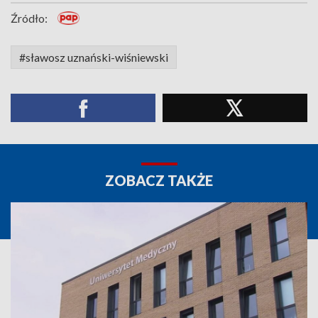
Źródło:
#sławosz uznański-wiśniewski
ZOBACZ TAKŻE