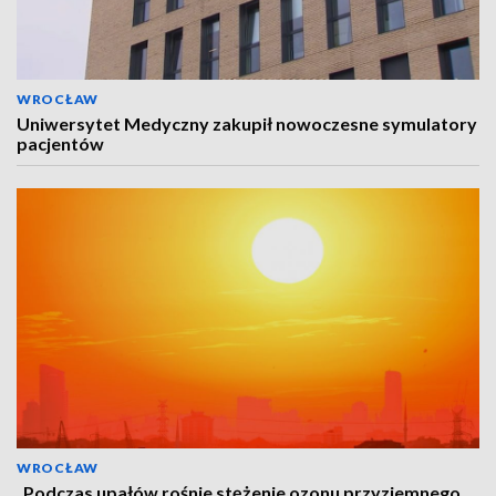
WROCŁAW
Uniwersytet Medyczny zakupił nowoczesne symulatory
pacjentów
WROCŁAW
„Podczas upałów rośnie stężenie ozonu przyziemnego,