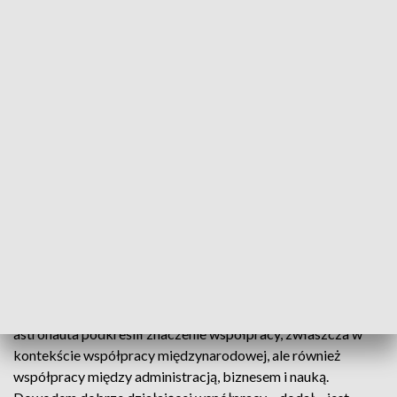
również bezpieczeństwa bez autonomii technologicznej, nie
ma możliwości budowy naszej przyszłości bez finansowania
technologii – podkreślił w dniu otwarcia kongresu Uznański-
Wiśniewki.
Wspominając o środkach budżetowych wydawanych na
badania i rozwój w Unii Europejskiej Sławosz Uznański-
Wiśniewski wskazał, że sektor kosmiczny – sektor
technologii kosmicznych – jest finansowany na poziomie 6%
całego finansowania nauki w UE. Ocenił, że jest to sektor,
który będzie tworzył przyszłość.
Na wstępnie swojego wystąpienia – w którym opowiadał o
swoim pobycie na Międzynarodowej Stacji Kosmicznej w
ramach polskiej misji technologiczno-naukowej Ignis –
astronauta podkreślił znaczenie współpracy, zwłaszcza w
kontekście współpracy międzynarodowej, ale również
współpracy między administracją, biznesem i nauką.