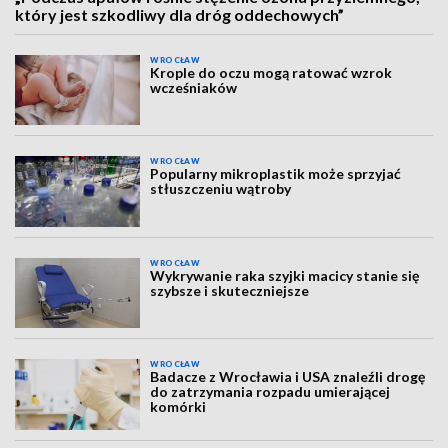
który jest szkodliwy dla dróg oddechowych”
WROCŁAW
Krople do oczu mogą ratować wzrok
wcześniaków
WROCŁAW
Popularny mikroplastik może sprzyjać
stłuszczeniu wątroby
WROCŁAW
Wykrywanie raka szyjki macicy stanie się
szybsze i skuteczniejsze
WROCŁAW
Badacze z Wrocławia i USA znaleźli drogę
do zatrzymania rozpadu umierającej
komórki