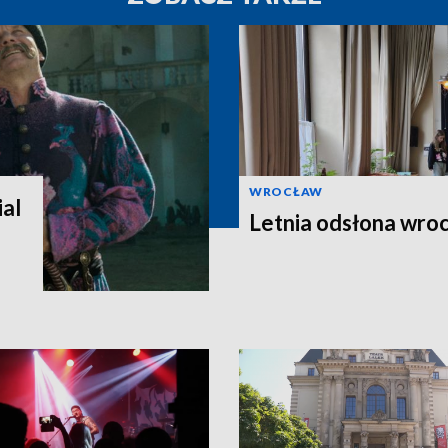
WROCŁAW
al
Letnia odsłona wroc