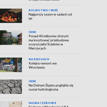
ROLNICTWO I WIEŚ
Najgorszy sezon w sadach od
lat
INNE
Ponad 40 milionów złotych
ma kosztować przebudowa
oczyszczalni Ścieków w
Marczycach
NA DROGACH
Kolejny remont we
Wrocławiu
INNE
Na Dolnym Śląsku pogłębia się
susza hydrologiczna
NAUKA I ZDROWIE
Badacze z Wrocławia i USA