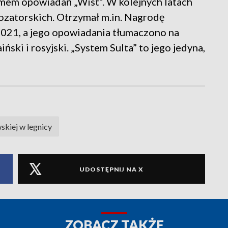
mem opowiadań „Wist”. W kolejnych latach
ozatorskich. Otrzymał m.in. Nagrodę
21, a jego opowiadania tłumaczono na
iński i rosyjski. „System Sulta” to jego jedyna,
skiej w legnicy
UDOSTĘPNIJ NA X
ZOBACZ TAKŻE