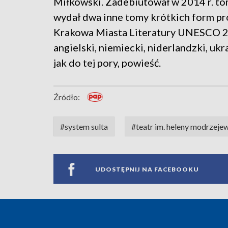
Miłkowski. Zadebiutował w 2014 r. to
wydał dwa inne tomy krótkich form pr
Krakowa Miasta Literatury UNESCO 20
angielski, niemiecki, niderlandzki, ukra
jak do tej pory, powieść.
Źródło:
#system sulta
#teatr im. heleny modrzejew
UDOSTĘPNIJ NA FACEBOOKU