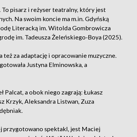
o pisarz i reżyser teatralny, który jest
znych. Na swoim koncie ma m.in. Gdyńską
odę Literacką im. Witolda Gombrowicza
grodę im. Tadeusza Żeleńskiego-Boya (2025).
 też za adaptację i opracowanie muzyczne.
ygotowała Justyna Elminowska, a
ł Palcat, a obok niego zagrają: Łukasz
z Krzyk, Aleksandra Listwan, Zuza
dębniak.
j przygotowano spektakl, jest Maciej