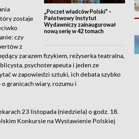
ania
„Poczet władców Polski” –
Państwowy Instytut
tóry zostaje
Wydawniczy zainaugurował
eciwko
nową serię w 42 tomach
anie: czy
pertów z
będący zarazem fizykiem, reżyserka teatralna,
blicysta, psychoterapeuta i jeden ze
tać w zapowiedzi sztuki, ich debata szybko
o granicach wiary, rozumu i
karach 23 listopada (niedziela) o godz. 18.
olskim Konkursie na Wystawienie Polskiej