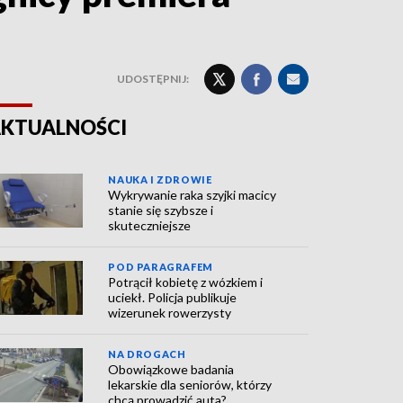
UDOSTĘPNIJ:
KTUALNOŚCI
NAUKA I ZDROWIE
Wykrywanie raka szyjki macicy
stanie się szybsze i
skuteczniejsze
POD PARAGRAFEM
Potrącił kobietę z wózkiem i
uciekł. Policja publikuje
wizerunek rowerzysty
NA DROGACH
Obowiązkowe badania
lekarskie dla seniorów, którzy
chcą prowadzić auta?