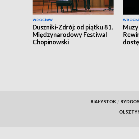
WROCŁAW
WROCŁ
Duszniki-Zdrój: od piątku 81.
Muzyk
Międzynarodowy Festiwal
Rewir
Chopinowski
dost
BIAŁYSTOK
/
BYDGO
OLSZTY