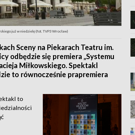
kiego już w niedzielę (fot. TVP3 Wrocław)
skach Sceny na Piekarach Teatru im.
cy odbędzie się premiera „Systemu
acieja Miłkowskiego. Spektakl
dzie to równocześnie prapremiera
ktakl to
wiedzialności
ąć