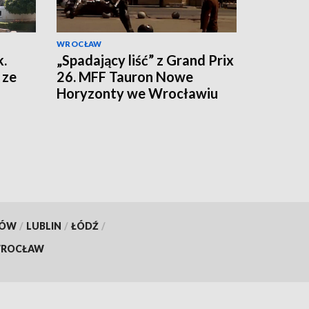
WROCŁAW
k.
„Spadający liść” z Grand Prix
 ze
26. MFF Tauron Nowe
Horyzonty we Wrocławiu
KÓW
/
LUBLIN
/
ŁÓDŹ
/
ROCŁAW