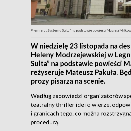
Premiera „Systemu Sulta” na podstawie powieści Macieja Miłkows
W niedzielę 23 listopada na de
Heleny Modrzejewskiej w Legni
Sulta” na podstawie powieści M
reżyseruje Mateusz Pakuła. Bę
prozy pisarza na scenie.
Według zapowiedzi organizatorów spe
teatralny thriller idei o wierze, odpo
i granicach tego, co można rozstrzygn
procedurą.