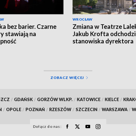
AW
WROCŁAW
a bez barier. Czarne
Zmiana w Teatrze Lale
y stawiają na
Jakub Krofta odchodzi
ępność
stanowiska dyrektora
artystycznego
ZOBACZ WIĘCEJ
SZCZ
/
GDAŃSK
/
GORZÓW WLKP.
/
KATOWICE
/
KIELCE
/
KRA
N
/
OPOLE
/
POZNAŃ
/
RZESZÓW
/
SZCZECIN
/
WARSZAWA
/
W
Dołącz do nas: