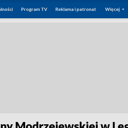
lności
Program TV
Reklama i patronat
Więcej
eny Modrzejewskiej w Le