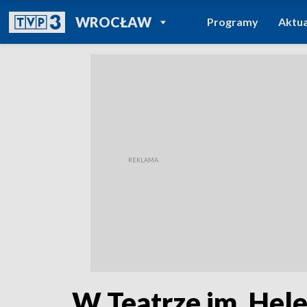
POWRÓT DO
WROCŁAW
Programy
Aktua
TVP REGIONY
W Teatrze im. Hel