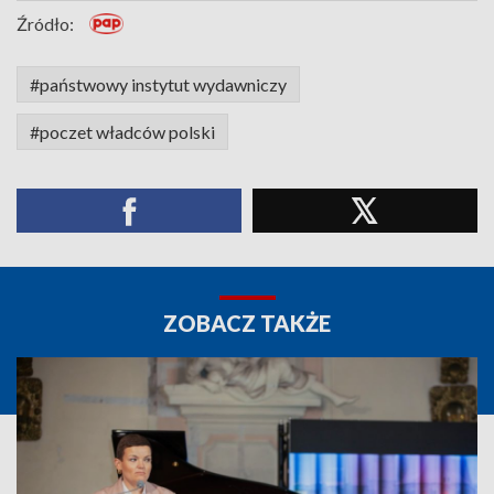
Źródło:
#państwowy instytut wydawniczy
#poczet władców polski
ZOBACZ TAKŻE