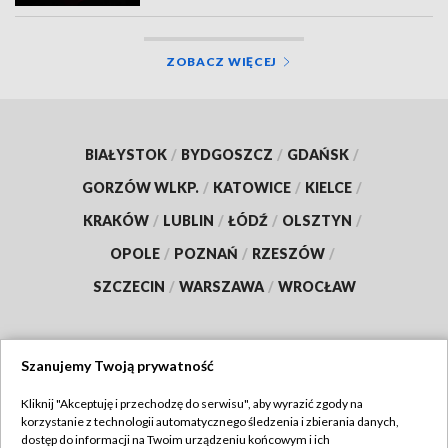
ZOBACZ WIĘCEJ
BIAŁYSTOK
/
BYDGOSZCZ
/
GDAŃSK
/
GORZÓW WLKP.
/
KATOWICE
/
KIELCE
/
KRAKÓW
/
LUBLIN
/
ŁÓDŹ
/
OLSZTYN
/
OPOLE
/
POZNAŃ
/
RZESZÓW
/
SZCZECIN
/
WARSZAWA
/
WROCŁAW
Szanujemy Twoją prywatność
Dołącz do nas:
Kliknij "Akceptuję i przechodzę do serwisu", aby wyrazić zgody na
korzystanie z technologii automatycznego śledzenia i zbierania danych,
TVP
dostęp do informacji na Twoim urządzeniu końcowym i ich