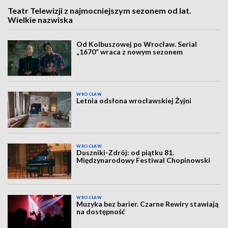
Teatr Telewizji z najmocniejszym sezonem od lat.
Wielkie nazwiska
Od Kolbuszowej po Wrocław. Serial
„1670” wraca z nowym sezonem
WROCŁAW
Letnia odsłona wrocławskiej Żyjni
WROCŁAW
Duszniki-Zdrój: od piątku 81.
Międzynarodowy Festiwal Chopinowski
WROCŁAW
Muzyka bez barier. Czarne Rewiry stawiają
na dostępność