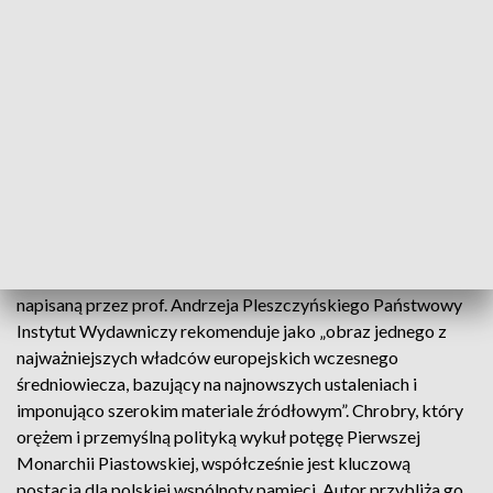
PIW przypomina, że od publikacji poprzedniej polskiej
biografii Ludwika Węgierskiego minęło ponad sto lat (w
1918 r. ukazała się praca Jana Dąbrowskiego poświęcona
polskiemu okresowi życia tego monarchy). Biografia, której
autorem jest prof. Stanisław A. Sroka, zawiera całkowicie
nowe informacje, do których historyk dotarł w trakcie
kwerendy archiwów.
Niewiele więcej książek naukowych ukazało się dotąd o
pierwszym królu Polski Bolesławie Chrobrym. Biografię
napisaną przez prof. Andrzeja Pleszczyńskiego Państwowy
Instytut Wydawniczy rekomenduje jako „obraz jednego z
najważniejszych władców europejskich wczesnego
średniowiecza, bazujący na najnowszych ustaleniach i
imponująco szerokim materiale źródłowym”. Chrobry, który
orężem i przemyślną polityką wykuł potęgę Pierwszej
Monarchii Piastowskiej, współcześnie jest kluczową
postacią dla polskiej wspólnoty pamięci. Autor przybliża go