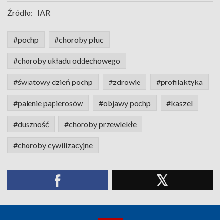
Źródło:
IAR
#pochp
#choroby płuc
#choroby układu oddechowego
#światowy dzień pochp
#zdrowie
#profilaktyka
#palenie papierosów
#objawy pochp
#kaszel
#duszność
#choroby przewlekłe
#choroby cywilizacyjne