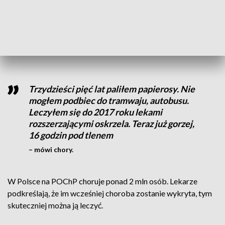
zgłaszają się do lekarza, a choroba nieodwracalnie uszkadza
ich płuca. Tak było w przypadku pana Ireneusza, który był
nałogowym palaczem, a teraz walczy o każdy oddech i musi
korzystać przez większość doby z koncentratora tlenu.
Trzydzieści pięć lat paliłem papierosy. Nie
mogłem podbiec do tramwaju, autobusu.
Leczyłem się do 2017 roku lekami
rozszerzającymi oskrzela. Teraz już gorzej,
16 godzin pod tlenem
– mówi chory.
W Polsce na POChP choruje ponad 2 mln osób. Lekarze
podkreślają, że im wcześniej choroba zostanie wykryta, tym
skuteczniej można ją leczyć.