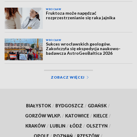
WROCŁAW
Fruktoza może napędzać
rozprzestrzenianie się raka jajnika
WROCŁAW
Sukces wrocławskich geologów.
Zakończyła się ekspedycja naukowo-
badawcza AstroGeoBaltica 2026
ZOBACZ WIĘCEJ
BIAŁYSTOK
/
BYDGOSZCZ
/
GDAŃSK
/
GORZÓW WLKP.
/
KATOWICE
/
KIELCE
/
KRAKÓW
/
LUBLIN
/
ŁÓDŹ
/
OLSZTYN
/
OPOLE
/
POZNAŃ
/
RZESZÓW
/