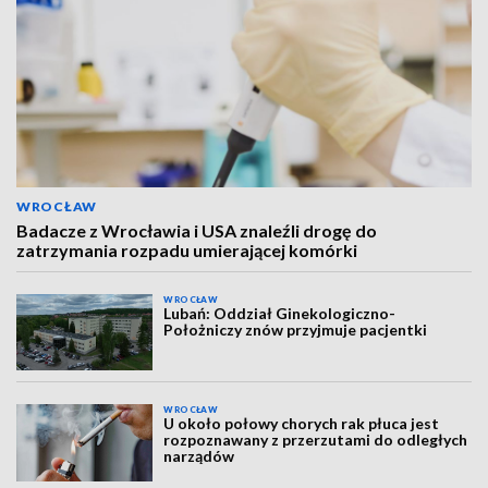
WROCŁAW
Badacze z Wrocławia i USA znaleźli drogę do
zatrzymania rozpadu umierającej komórki
WROCŁAW
Lubań: Oddział Ginekologiczno-
Położniczy znów przyjmuje pacjentki
WROCŁAW
U około połowy chorych rak płuca jest
rozpoznawany z przerzutami do odległych
narządów