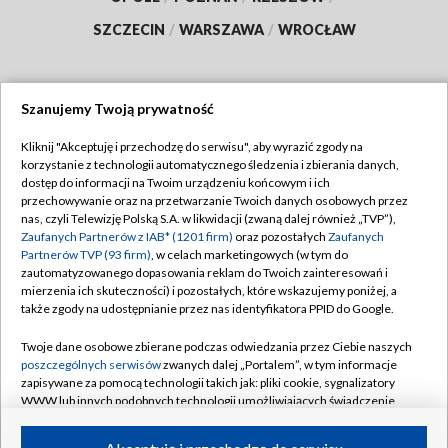
SZCZECIN
/
WARSZAWA
/
WROCŁAW
Szanujemy Twoją prywatność
Dołącz do nas:
Kliknij "Akceptuję i przechodzę do serwisu", aby wyrazić zgody na
korzystanie z technologii automatycznego śledzenia i zbierania danych,
TVP
dostęp do informacji na Twoim urządzeniu końcowym i ich
Abonament TVP
przechowywanie oraz na przetwarzanie Twoich danych osobowych przez
Regulamin TVP
nas, czyli Telewizję Polską S.A. w likwidacji (zwaną dalej również „TVP”),
Emisja w TVP
Polityka prywatności
Zaufanych Partnerów z IAB* (1201 firm)
oraz pozostałych
Zaufanych
Partnerów TVP (93 firm)
, w celach marketingowych (w tym do
Centrum informacji TVP
Moje zgody
zautomatyzowanego dopasowania reklam do Twoich zainteresowań i
mierzenia ich skuteczności) i pozostałych, które wskazujemy poniżej, a
Naziemna Telewizja Cyfrowa
Pomoc
także zgody na udostępnianie przez nas identyfikatora PPID do Google.
Sklep TVP
Biuro reklamy
Twoje dane osobowe zbierane podczas odwiedzania przez Ciebie naszych
Rada Programowa
Kontakt
poszczególnych serwisów
zwanych dalej „Portalem”, w tym informacje
zapisywane za pomocą technologii takich jak: pliki cookie, sygnalizatory
System NOS
WWW lub innych podobnych technologii umożliwiających świadczenie
dopasowanych i bezpiecznych usług, personalizację treści oraz reklam,
Informacje o nadawcy
Kanały
udostępnianie funkcji mediów społecznościowych oraz analizowanie