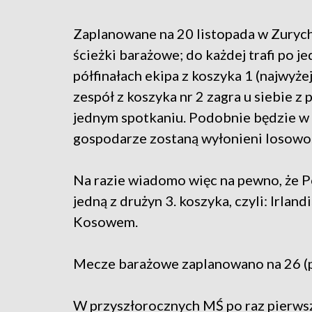
Zaplanowane na 20 listopada w Zurychu
ścieżki barażowe; do każdej trafi po j
półfinałach ekipa z koszyka 1 (najwyż
zespół z koszyka nr 2 zagra u siebie z
jednym spotkaniu. Podobnie będzie w f
gospodarze zostaną wyłonieni losowo
Na razie wiadomo więc na pewno, że Po
jedną z drużyn 3. koszyka, czyli: Irlan
Kosowem.
Mecze barażowe zaplanowano na 26 (pó
W przyszłorocznych MŚ po raz pierwsz