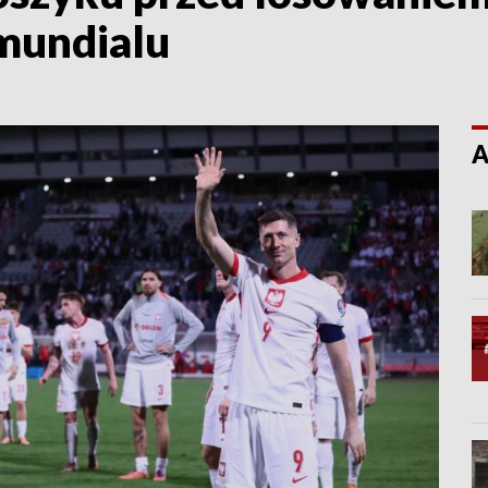
mundialu
A