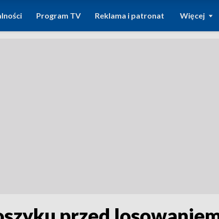
lności
Program TV
Reklama i patronat
Więcej
oszyku przed losowaniem