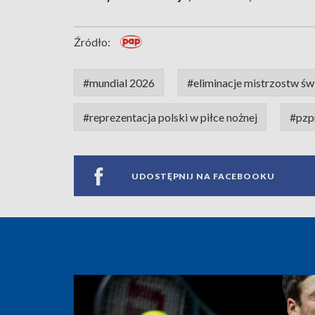
Źródło:
#mundial 2026
#eliminacje mistrzostw świ
#reprezentacja polski w piłce nożnej
#pzp
UDOSTĘPNIJ NA FACEBOOKU