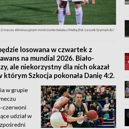
2 meczu eliminacyjnym mistrzostw świata z Maltą (fot. Leszek Szymański /
 będzie losowana w czwartek z
awans na mundial 2026. Biało-
zy, ale niekorzystny dla nich okazał
 którym Szkocja pokonała Danię 4:2.
ia w grupie
 meczu
o-czerwoni
jące udział w
ezpośredni