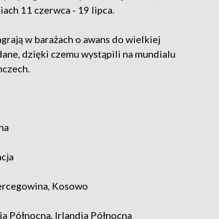
ach 11 czerwca - 19 lipca.
zagrają w barażach o awans do wielkiej
ane, dzięki czemu wystąpili na mundialu
mczech.
na
acja
 Hercegowina, Kosowo
a Północna, Irlandia Północna