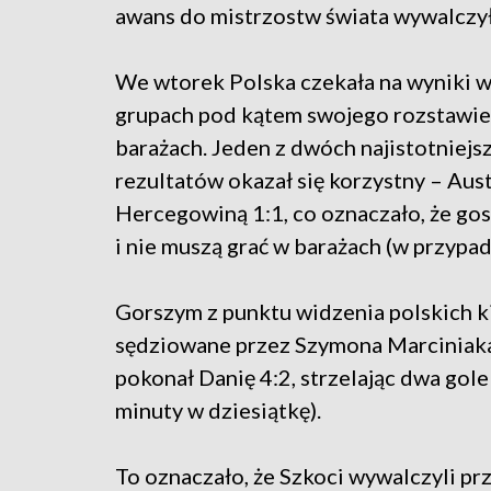
awans do mistrzostw świata wywalczył
We wtorek Polska czekała na wyniki w
grupach pod kątem swojego rozstawie
barażach. Jeden z dwóch najistotniejs
rezultatów okazał się korzystny – Aus
Hercegowiną 1:1, co oznaczało, że go
i nie muszą grać w barażach (w przypad
Gorszym z punktu widzenia polskich k
sędziowane przez Szymona Marciniaka
pokonał Danię 4:2, strzelając dwa gole
minuty w dziesiątkę).
To oznaczało, że Szkoci wywalczyli pr