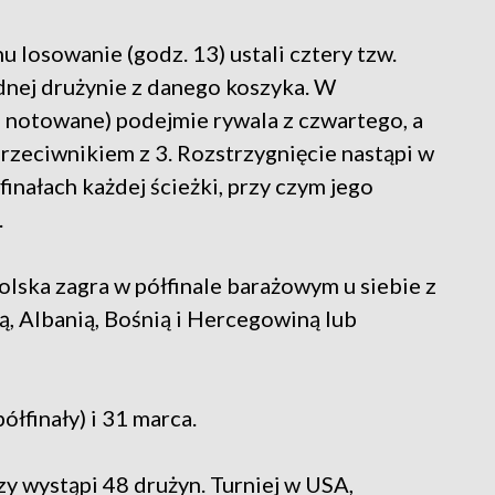
 losowanie (godz. 13) ustali cztery tzw.
ednej drużynie z danego koszyka. W
ej notowane) podejmie rywala z czwartego, a
 przeciwnikiem z 3. Rozstrzygnięcie nastąpi w
inałach każdej ścieżki, przy czym jego
.
lska zagra w półfinale barażowym u siebie z
dią, Albanią, Bośnią i Hercegowiną lub
łfinały) i 31 marca.
y wystąpi 48 drużyn. Turniej w USA,