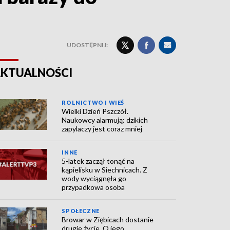
UDOSTĘPNIJ:
KTUALNOŚCI
ROLNICTWO I WIEŚ
Wielki Dzień Pszczół.
Naukowcy alarmują: dzikich
zapylaczy jest coraz mniej
INNE
5-latek zaczął tonąć na
kąpielisku w Siechnicach. Z
wody wyciągnęła go
przypadkowa osoba
SPOŁECZNE
Browar w Ziębicach dostanie
drugie życie. O jego