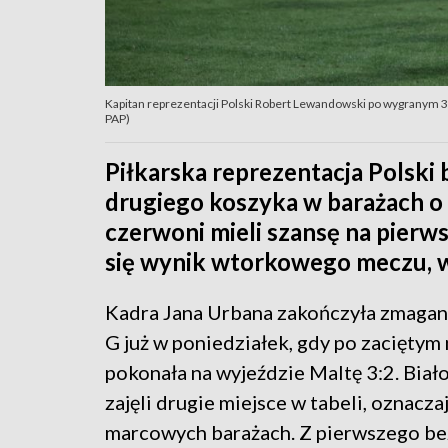
Kapitan reprezentacji Polski Robert Lewandowski po wygranym 3:
PAP)
Piłkarska reprezentacja Polski
drugiego koszyka w barażach o 
czerwoni mieli szansę na pierws
się wynik wtorkowego meczu, w
Kadra Jana Urbana zakończyła zmagan
G już w poniedziałek, gdy po zaciętym
pokonała na wyjeździe Maltę 3:2. Biał
zajęli drugie miejsce w tabeli, oznacza
marcowych barażach. Z pierwszego b