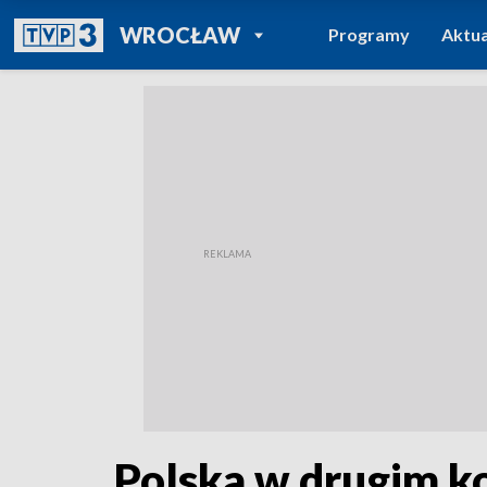
POWRÓT DO
WROCŁAW
Programy
Aktua
TVP REGIONY
Polska w drugim k