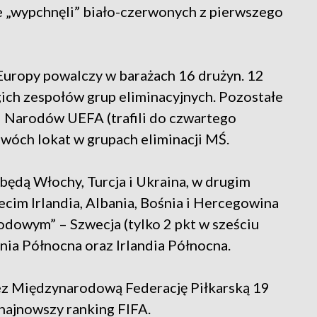
e „wypchnęli” biało-czerwonych z pierwszego
 Europy powalczy w barażach 16 drużyn. 12
ich zespołów grup eliminacyjnych. Pozostałe
i Narodów UEFA (trafili do czwartego
dwóch lokat w grupach eliminacji MŚ.
będą Włochy, Turcja i Ukraina, w drugim
zecim Irlandia, Albania, Bośnia i Hercegowina
odowym” – Szwecja (tylko 2 pkt w sześciu
nia Północna oraz Irlandia Północna.
ez Międzynarodową Federację Piłkarską 19
najnowszy ranking FIFA.