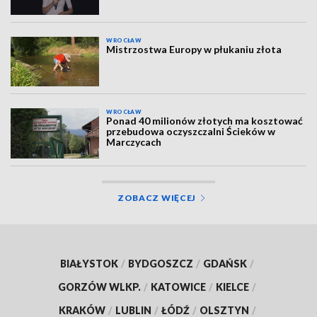
WROCŁAW
Mistrzostwa Europy w płukaniu złota
WROCŁAW
Ponad 40 milionów złotych ma kosztować
przebudowa oczyszczalni Ścieków w
Marczycach
ZOBACZ WIĘCEJ
BIAŁYSTOK
/
BYDGOSZCZ
/
GDAŃSK
/
GORZÓW WLKP.
/
KATOWICE
/
KIELCE
/
KRAKÓW
/
LUBLIN
/
ŁÓDŹ
/
OLSZTYN
/