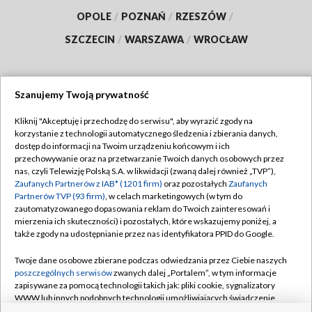
OPOLE
/
POZNAŃ
/
RZESZÓW
/
SZCZECIN
/
WARSZAWA
/
WROCŁAW
Szanujemy Twoją prywatność
Dołącz do nas:
Kliknij "Akceptuję i przechodzę do serwisu", aby wyrazić zgody na
korzystanie z technologii automatycznego śledzenia i zbierania danych,
TVP
dostęp do informacji na Twoim urządzeniu końcowym i ich
Abonament TVP
przechowywanie oraz na przetwarzanie Twoich danych osobowych przez
Regulamin TVP
nas, czyli Telewizję Polską S.A. w likwidacji (zwaną dalej również „TVP”),
Emisja w TVP
Polityka prywatności
Zaufanych Partnerów z IAB* (1201 firm)
oraz pozostałych
Zaufanych
Partnerów TVP (93 firm)
, w celach marketingowych (w tym do
Centrum informacji TVP
Moje zgody
zautomatyzowanego dopasowania reklam do Twoich zainteresowań i
mierzenia ich skuteczności) i pozostałych, które wskazujemy poniżej, a
Naziemna Telewizja Cyfrowa
Pomoc
także zgody na udostępnianie przez nas identyfikatora PPID do Google.
Sklep TVP
Biuro reklamy
Twoje dane osobowe zbierane podczas odwiedzania przez Ciebie naszych
Rada Programowa
Kontakt
poszczególnych serwisów
zwanych dalej „Portalem”, w tym informacje
zapisywane za pomocą technologii takich jak: pliki cookie, sygnalizatory
System NOS
WWW lub innych podobnych technologii umożliwiających świadczenie
dopasowanych i bezpiecznych usług, personalizację treści oraz reklam,