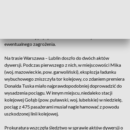
ochrony infrastruktury kolejowej w całym kraju. Około 400
terytorialsów prowadzi przeszukania torów, nasypów,
mostów i przepustów, a także kontroluje najważniejsze węzły
i newralgiczne odcinki kolejowe” – poinformował WOT.
Działania te mają być prowadzone w celu wykluczenia
ewentualnego zagrożenia.
Na trasie Warszawa – Lublin doszło do dwóch aktów
dywersji. Podczas pierwszego z nich, w miejscowości Mika
(woj. mazowieckie, pow. garwoliński), eksplozja ładunku
wybuchowego zniszczyła tor kolejowy, co zdaniem premiera
Donalda Tuska miało najprawdopodobniej doprowadzić do
wysadzenia pociągu. W innym miejscu, niedaleko stacji
kolejowej Gołąb (pow. puławski, woj. lubelskie) w niedzielę,
pociąg z 475 pasażerami musiał nagle hamować z powodu
uszkodzonej linii kolejowej.
Prokuratura wszczęła śledztwo w sprawie aktów dywersji o