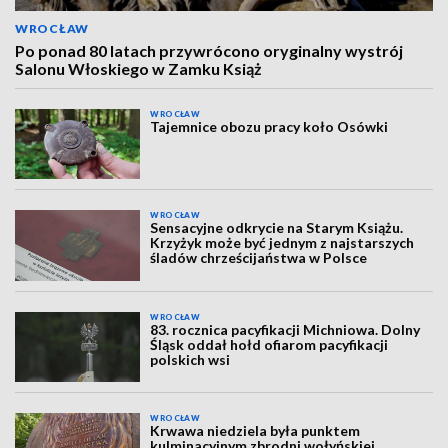
WROCŁAW
Po ponad 80 latach przywrócono oryginalny wystrój
Salonu Włoskiego w Zamku Książ
WROCŁAW
Tajemnice obozu pracy koło Osówki
WROCŁAW
Sensacyjne odkrycie na Starym Książu.
Krzyżyk może być jednym z najstarszych
śladów chrześcijaństwa w Polsce
WROCŁAW
83. rocznica pacyfikacji Michniowa. Dolny
Śląsk oddał hołd ofiarom pacyfikacji
polskich wsi
WROCŁAW
Krwawa niedziela była punktem
kulminacyjnym zbrodni wołyńskiej