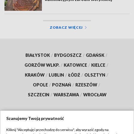
ZOBACZ WIĘCEJ
BIAŁYSTOK
/
BYDGOSZCZ
/
GDAŃSK
/
GORZÓW WLKP.
/
KATOWICE
/
KIELCE
/
KRAKÓW
/
LUBLIN
/
ŁÓDŹ
/
OLSZTYN
/
OPOLE
/
POZNAŃ
/
RZESZÓW
/
SZCZECIN
/
WARSZAWA
/
WROCŁAW
Szanujemy Twoją prywatność
Dołącz do nas:
Kliknij "Akceptuję i przechodzę do serwisu", aby wyrazić zgody na