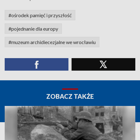
#ośrodek pamięć i przyszłość
#pojednanie dla europy
#muzeum archidiecezjalne we wrocławiu
ZOBACZ TAKŻE