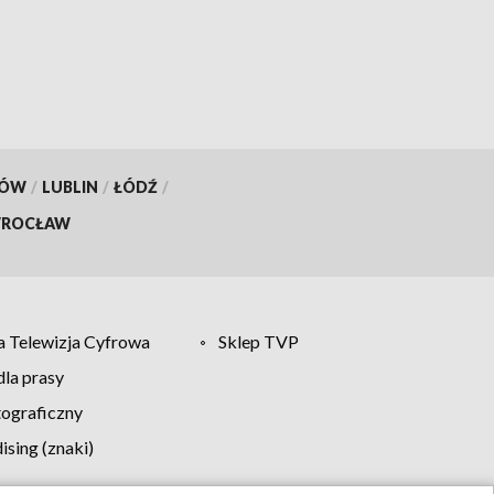
wprowadziło objazdy
KÓW
/
LUBLIN
/
ŁÓDŹ
/
ROCŁAW
 Telewizja Cyfrowa
Sklep TVP
la prasy
tograficzny
sing (znaki)