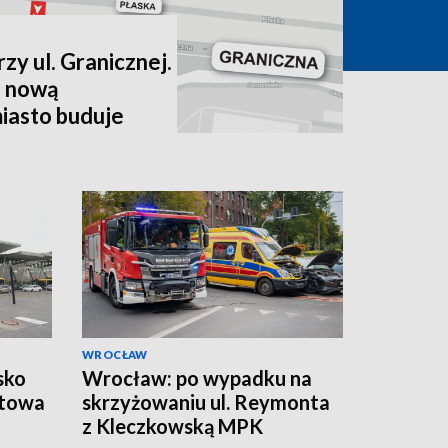
zy ul. Granicznej.
 nową
miasto buduje
WROCŁAW
sko
Wrocław: po wypadku na
otowa
skrzyżowaniu ul. Reymonta
z Kleczkowską MPK