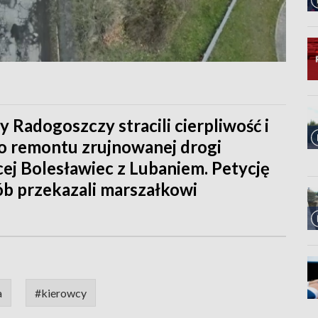
cy Radogoszczy stracili cierpliwość i
o remontu zrujnowanej drogi
ej Bolesławiec z Lubaniem. Petycję
ób przekazali marszałkowi
a
#kierowcy