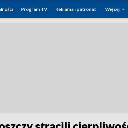
lności
Program TV
Reklama i patronat
Więcej
zczy stracili cierpliwoś