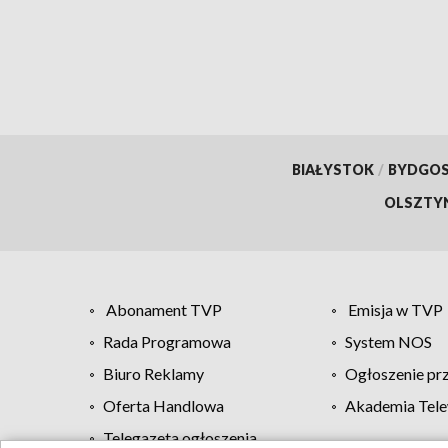
odcinkach linii kolejowych
eleme
BIAŁYSTOK
/
BYDGO
OLSZTY
Abonament TVP
Emisja w TVP
Rada Programowa
System NOS
Biuro Reklamy
Ogłoszenie pr
Oferta Handlowa
Akademia Tele
Telegazeta ogłoszenia