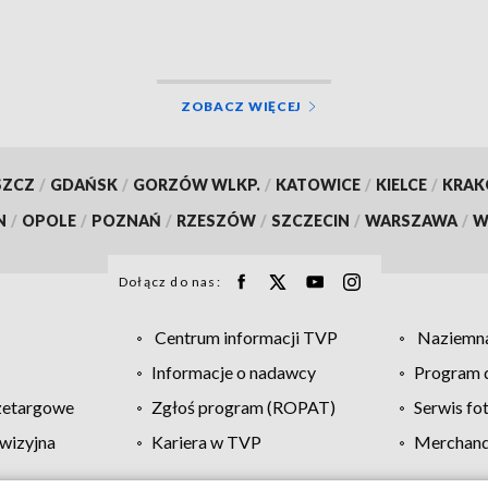
ntami historii
ZOBACZ WIĘCEJ
SZCZ
/
GDAŃSK
/
GORZÓW WLKP.
/
KATOWICE
/
KIELCE
/
KRA
N
/
OPOLE
/
POZNAŃ
/
RZESZÓW
/
SZCZECIN
/
WARSZAWA
/
W
Dołącz do nas:
Centrum informacji TVP
Naziemna
Informacje o nadawcy
Program d
zetargowe
Zgłoś program (ROPAT)
Serwis fo
wizyjna
Kariera w TVP
Merchandi