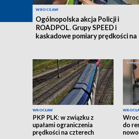
WROCŁAW
Ogólnopolska akcja Policji i
ROADPOL. Grupy SPEED i
kaskadowe pomiary prędkości na
polskich drogach
WROCŁAW
WROCŁ
PKP PLK: w związku z
Wrocł
upałami ograniczenia
do re
prędkości na czterech
nowoc