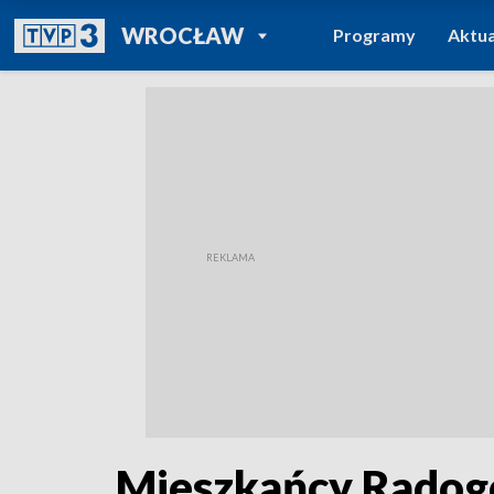
POWRÓT DO
WROCŁAW
Programy
Aktua
TVP REGIONY
Mieszkańcy Radogos