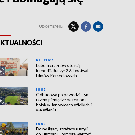
UDOSTĘPNIJ:
KTUALNOŚCI
KULTURA
Lubomierz znów stolicą
komedii. Ruszył 29. Festiwal
Filmów Komediowych
INNE
Odbudowa po powodzi. Tym
razem pieniądze na remont
boisk w Janowicach Wielkich i
we Wleniu
INNE
Dolnośląscy strażacy ruszyli
do Hiszpanii. Pomogą walczyć