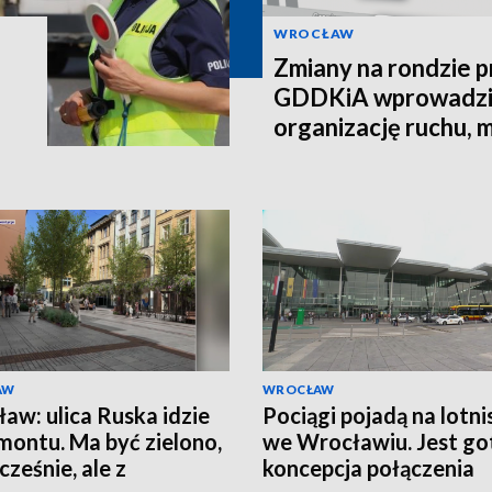
WROCŁAW
Zmiany na rondzie pr
GDDKiA wprowadzi
organizację ruchu, 
łącznik
AW
WROCŁAW
aw: ulica Ruska idzie
Pociągi pojadą na lotni
montu. Ma być zielono,
we Wrocławiu. Jest g
ześnie, ale z
koncepcja połączenia