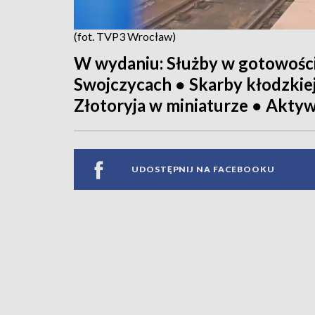
(fot. TVP3 Wrocław)
W wydaniu: Służby w gotowości
Swojczycach ● Skarby kłodzkie
Złotoryja w miniaturze ● Aktyw
UDOSTĘPNIJ NA FACEBOOKU