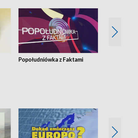
Popołudniówka z Faktami
Z Unią na Ty