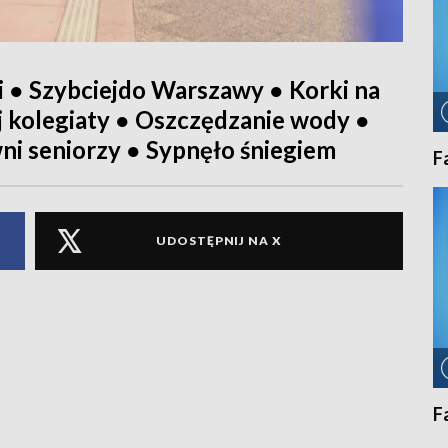
 ● Szybciejdo Warszawy ● Korki na
j kolegiaty ● Oszczędzanie wody ●
ni seniorzy ● Sypnęło śniegiem
F
UDOSTĘPNIJ NA X
F