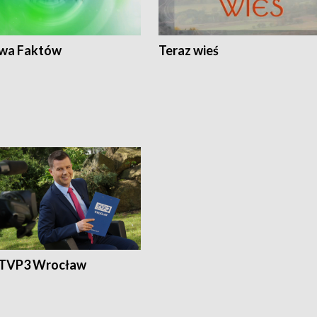
wa Faktów
Teraz wieś
 TVP3 Wrocław