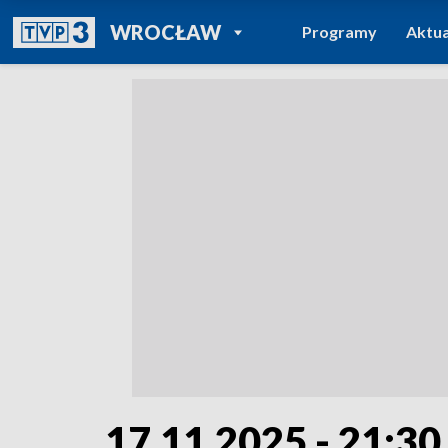
POWRÓT DO
WROCŁAW
Programy
Aktua
TVP REGIONY
17.11.2025 - 21:30