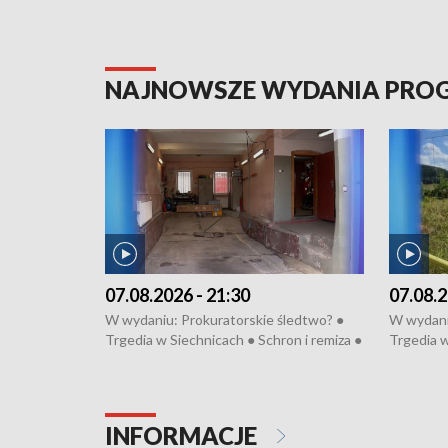
NAJNOWSZE WYDANIA PR
07.08.2026 - 21:30
07.08.2
W wydaniu: Prokuratorskie śledtwo? ●
W wydani
Trgedia w Siechnicach ● Schron i remiza ●
Trgedia w
Mateusz Morawiecki we Wrocławiu ● 81.
Mateusz 
edycja Międzynarodowego Festiwalu
edycja M
Chopinowskiego ● Na pomoc Hiszpanom
Chopinow
● Odbudowa po powodzi ● Filmowy
● Odbudo
INFORMACJE
Lubomierz
Lubomier