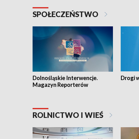
SPOŁECZEŃSTWO
Dolnośląskie Interwencje.
Drogi 
Magazyn Reporterów
ROLNICTWO I WIEŚ