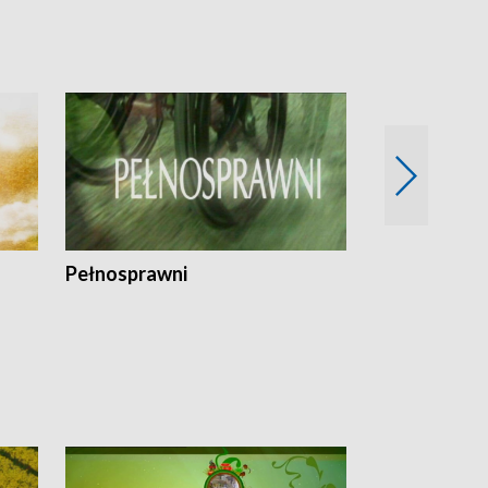
Pełnosprawni
Bezpieczny 