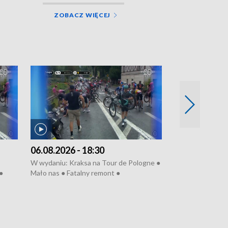
ZOBACZ WIĘCEJ
06.08.2026 - 18:30
05.08.2026 - 
W wydaniu: Kraksa na Tour de Pologne ●
W wydaniu: Dlacz
●
Mało nas ● Fatalny remont ●
do rzeki ● Lato 
 grypa
Sterroryzowane osiedle ● Kosztowna
● Senior za kółki
ko ●
ptasia grypa ● Pociągiem na lotnisko ●
cierpiwych ● Mro
Nowa Ruska ● Refektarz do remontu ●
Koniec upałów