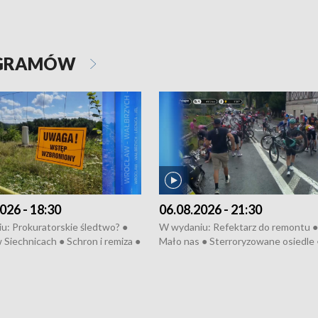
OGRAMÓW
026 - 18:30
06.08.2026 - 21:30
u: Prokuratorskie śledtwo? ●
W wydaniu: Refektarz do remontu ●
 Siechnicach ● Schron i remiza ●
Mało nas ● Sterroryzowane osiedle 
Morawiecki we Wrocławiu ● 81.
Fatalny remont ● Kosztowna ptasia
iędzynarodowego Festiwalu
● Nowa Ruska ● Pociągiem na lotnis
skiego ● Na pomoc Hiszpanom
Koniec upałów ● Kraksa na Tour de
wa po powodzi ● Filmowy
Pologne
z