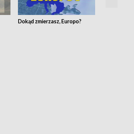
Dokąd zmierzasz, Europo?
Fakty Komen