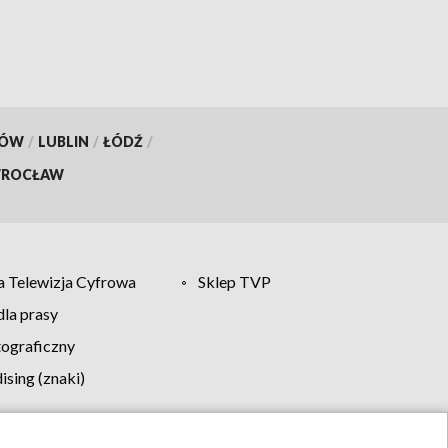
KÓW
/
LUBLIN
/
ŁÓDŹ
/
ROCŁAW
 Telewizja Cyfrowa
Sklep TVP
la prasy
tograficzny
sing (znaki)