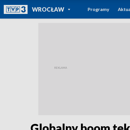
POWRÓT DO
WROCŁAW
Programy
Aktua
TVP REGIONY
Globalny boom tek