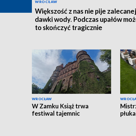
WROCŁAW
Większość z nas nie pije zalecane
dawki wody. Podczas upałów może
to skończyć tragicznie
WROCŁAW
WROCŁ
W Zamku Książ trwa
Mistr
festiwal tajemnic
płuka