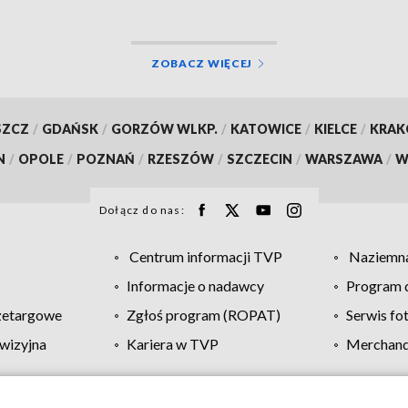
ZOBACZ WIĘCEJ
SZCZ
/
GDAŃSK
/
GORZÓW WLKP.
/
KATOWICE
/
KIELCE
/
KRA
N
/
OPOLE
/
POZNAŃ
/
RZESZÓW
/
SZCZECIN
/
WARSZAWA
/
W
Dołącz do nas:
Centrum informacji TVP
Naziemna
Informacje o nadawcy
Program d
zetargowe
Zgłoś program (ROPAT)
Serwis fo
wizyjna
Kariera w TVP
Merchandi