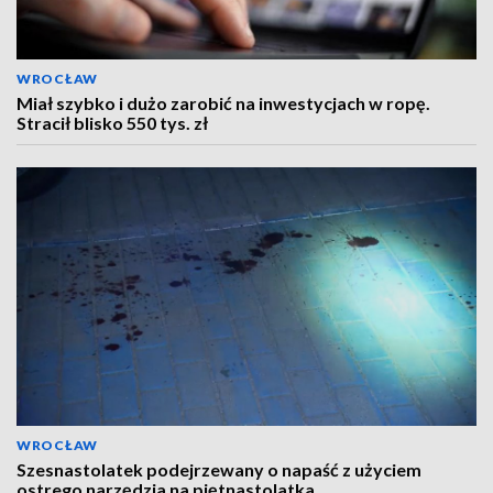
WROCŁAW
Miał szybko i dużo zarobić na inwestycjach w ropę.
Stracił blisko 550 tys. zł
WROCŁAW
Szesnastolatek podejrzewany o napaść z użyciem
ostrego narzędzia na piętnastolatka