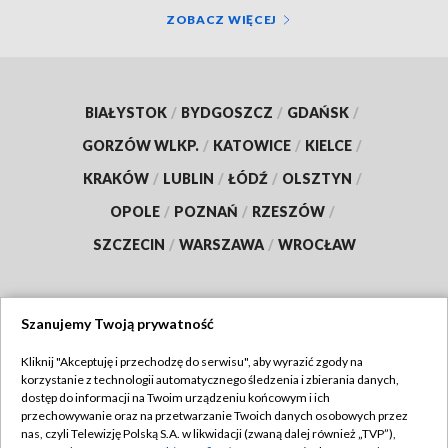
ZOBACZ WIĘCEJ
BIAŁYSTOK
/
BYDGOSZCZ
/
GDAŃSK
/
GORZÓW WLKP.
/
KATOWICE
/
KIELCE
/
KRAKÓW
/
LUBLIN
/
ŁÓDŹ
/
OLSZTYN
/
OPOLE
/
POZNAŃ
/
RZESZÓW
/
SZCZECIN
/
WARSZAWA
/
WROCŁAW
Szanujemy Twoją prywatność
Dołącz do nas:
Kliknij "Akceptuję i przechodzę do serwisu", aby wyrazić zgody na
korzystanie z technologii automatycznego śledzenia i zbierania danych,
TVP
dostęp do informacji na Twoim urządzeniu końcowym i ich
Abonament TVP
przechowywanie oraz na przetwarzanie Twoich danych osobowych przez
Regulamin TVP
nas, czyli Telewizję Polską S.A. w likwidacji (zwaną dalej również „TVP”),