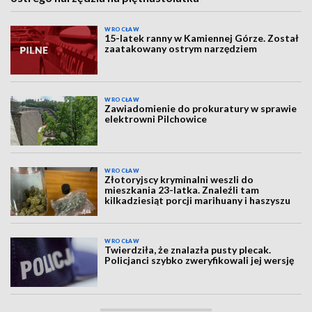
WROCŁAW
15-latek ranny w Kamiennej Górze. Został
zaatakowany ostrym narzędziem
WROCŁAW
Zawiadomienie do prokuratury w sprawie
elektrowni Pilchowice
WROCŁAW
Złotoryjscy kryminalni weszli do
mieszkania 23-latka. Znaleźli tam
kilkadziesiąt porcji marihuany i haszyszu
WROCŁAW
Twierdziła, że znalazła pusty plecak.
Policjanci szybko zweryfikowali jej wersję