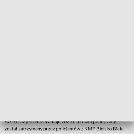
Według śledczych mężczyźni swoimi działaniami chcieli
wywołać „dużą reakcję służb”. Podawali fałszywe
zawiadamiania o porwaniach, strzelaninach lub podłożeniu
bomby. Jeden z zatrzymanych miał kierować działania służb
na inne osoby, podszywając się pod nie.
Funkcjonariusze CBZC z Katowic, w ramach prowadzonego
pod nadzorem prokuratury śledztwa, zatrzymali na terenie
woj. zachodniopomorskiego 19-latka. Mężczyzna usłyszał
zarzuty dotyczące wysyłania fałszywych alarmów
bombowych, a także kierowania gróźb karalnych, m.in. do
prezydentów miast, oraz posiadania materiałów
przedstawiających seksualne wykorzystanie małoletnich.
Według śledczych mężczyzna nękał również wybrane osoby
– zamawiał na ustalony adres zamieszkania m.in. sprzęt RTV i
AGD oraz jedzenie. W maju 2023 r. ten sam podejrzany
został zatrzymany przez policjantów z KMP Bielsko Biała