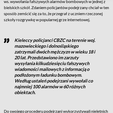
ws. wywołania fałszywych alarmów bombowych w jednej z
bielskich szkół. Zdaniem policjantów podejrzany chciał w ten
sposób zemścić się za to, że przegrał z uczniem rzeczonej
szkoły rozgrywkę w popularnej grze internetowej.
Kieleccy policjanci CBZC na terenie woj.
mazowieckiego i dolnośląskiego
zatrzymali dwóch mężczyzn w wieku 18 i
20 lat. Przedstawiono im zarzuty
wysyłania kilkudziesięciu fałszywych
wiadomości mailowych z informacją o
podłożonym ładunku bombowym.
Według ustaleń podejrzani wywołali co
najmniej 100 alarmów w 60 różnych
obiektach.
Do swojego procederu podejrzani wykorzystywali nieletnich