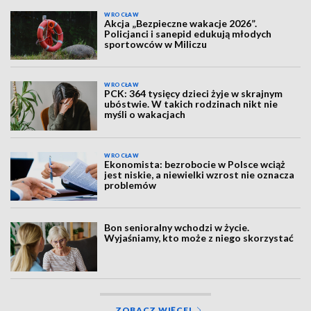
WROCŁAW
Akcja „Bezpieczne wakacje 2026”.
Policjanci i sanepid edukują młodych
sportowców w Miliczu
WROCŁAW
PCK: 364 tysięcy dzieci żyje w skrajnym
ubóstwie. W takich rodzinach nikt nie
myśli o wakacjach
WROCŁAW
Ekonomista: bezrobocie w Polsce wciąż
jest niskie, a niewielki wzrost nie oznacza
problemów
Bon senioralny wchodzi w życie.
Wyjaśniamy, kto może z niego skorzystać
ZOBACZ WIĘCEJ