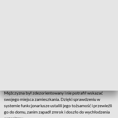
temperatury stają się realnym zagrożeniem dla osób
samotnych, chorych i będących w kryzysie bezdomności.
Policjanci codziennie monitorują miejsca, w których mogą
przebywać osoby narażone na wychłodzenie, jednak nie są w
stanie być wszędzie. Dlatego tak ważna jest czujność
mieszkańców.
Do zdarzenia doszło na jednej z ulic w Ziębicach. Świadek
zauważył starszego mężczyznę w lekkich spodniach, cienkiej
bluzie i klapkach w temperaturze nieco powyżej zera.
Zgłaszający natychmiast zadzwonił pod numer 112 i wskazał
miejsce, w którym znajdował się zagubiony mężczyzna.
Policjanci pojawili się na miejscu niemal natychmiast.
Mężczyzna był zdezorientowany i nie potrafił wskazać
swojego miejsca zamieszkania. Dzięki sprawdzeniu w
systemie funkcjonariusze ustalili jego tożsamość i przewieźli
go do domu, zanim zapadł zmrok i doszło do wychłodzenia