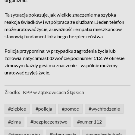
organizmu.
Ta sytuacja pokazuje, jak wielkie znaczenie ma szybka
reakcja świadków i współpraca ze służbami. Jeden telefon
może uratować życie, a uważność i empatia mieszkańców
stanowią fundament lokalnego bezpieczeństwa.
Policja przypomina: w przypadku zagrożenia życia lub
zdrowia, natychmiast dzwońcie pod numer
112
. W okresie
zimowym każdy gest ma znaczenie – wspólnie możemy
uratować czyjeś życie.
Źródło:
KPP w Ząbkowicach Śląskich
#ziębice
#policja
#pomoc
#wychłodzenie
#zima
#bezpieczeństwo
#numer 112
#starsze osoby
#interwencja
#zagrożenie życia