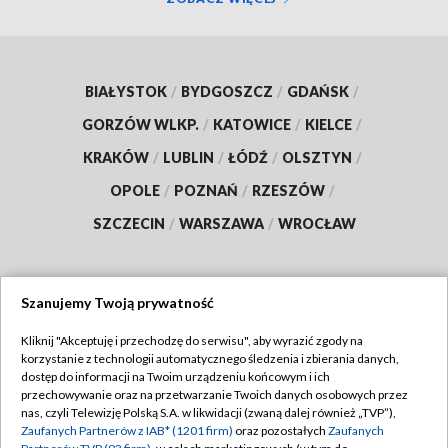
BIAŁYSTOK
/
BYDGOSZCZ
/
GDAŃSK
/
GORZÓW WLKP.
/
KATOWICE
/
KIELCE
/
KRAKÓW
/
LUBLIN
/
ŁÓDŹ
/
OLSZTYN
/
OPOLE
/
POZNAŃ
/
RZESZÓW
/
SZCZECIN
/
WARSZAWA
/
WROCŁAW
Szanujemy Twoją prywatność
Dołącz do nas:
Kliknij "Akceptuję i przechodzę do serwisu", aby wyrazić zgody na
korzystanie z technologii automatycznego śledzenia i zbierania danych,
TVP
dostęp do informacji na Twoim urządzeniu końcowym i ich
Abonament TVP
przechowywanie oraz na przetwarzanie Twoich danych osobowych przez
Regulamin TVP
nas, czyli Telewizję Polską S.A. w likwidacji (zwaną dalej również „TVP”),
Emisja w TVP
Polityka prywatności
Zaufanych Partnerów z IAB* (1201 firm)
oraz pozostałych
Zaufanych