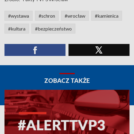
#wystawa
#schron
#wrocław
#kamienica
#kultura
#bezpieczeństwo
ZOBACZ TAKŻE