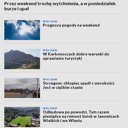
Przez weekend trochę wytchnienia, a w poniedziałek
burze i upał
WROCŁAW
Prognoza pogody na weekend
WROCŁAW
W Karkonoszach dobre warunki do
uprawiania turystyki
WROCŁAW
Strzegom: chłopiec spadł z wysokości.
Jest w ciężkim stanie
WROCŁAW
Odbudowa po powodzi. Tym razem
pieniądze na remont boisk w Janowicach
Wielkich i we Wleniu