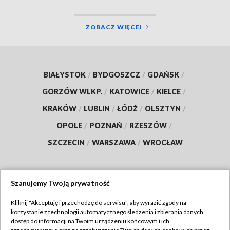
ZOBACZ WIĘCEJ
BIAŁYSTOK
/
BYDGOSZCZ
/
GDAŃSK
/
GORZÓW WLKP.
/
KATOWICE
/
KIELCE
/
KRAKÓW
/
LUBLIN
/
ŁÓDŹ
/
OLSZTYN
/
OPOLE
/
POZNAŃ
/
RZESZÓW
/
SZCZECIN
/
WARSZAWA
/
WROCŁAW
Szanujemy Twoją prywatność
Dołącz do nas:
Kliknij "Akceptuję i przechodzę do serwisu", aby wyrazić zgody na
korzystanie z technologii automatycznego śledzenia i zbierania danych,
TVP
dostęp do informacji na Twoim urządzeniu końcowym i ich