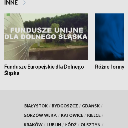
INNE
Fundusze Europejskie dla Dolnego
Różne formy t
Śląska
BIAŁYSTOK
/
BYDGOSZCZ
/
GDAŃSK
/
GORZÓW WLKP.
/
KATOWICE
/
KIELCE
/
KRAKÓW
/
LUBLIN
/
ŁÓDŹ
/
OLSZTYN
/