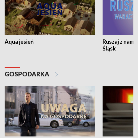
Aqua jesień
Ruszaj z nami
Śląsk
GOSPODARKA