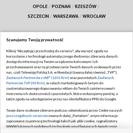
OPOLE
/
POZNAŃ
/
RZESZÓW
/
SZCZECIN
/
WARSZAWA
/
WROCŁAW
Szanujemy Twoją prywatność
Dołącz do nas:
Kliknij "Akceptuję i przechodzę do serwisu", aby wyrazić zgody na
korzystanie z technologii automatycznego śledzenia i zbierania danych,
TVP
dostęp do informacji na Twoim urządzeniu końcowym i ich
Abonament TVP
przechowywanie oraz na przetwarzanie Twoich danych osobowych przez
Regulamin TVP
nas, czyli Telewizję Polską S.A. w likwidacji (zwaną dalej również „TVP”),
Emisja w TVP
Polityka prywatności
Zaufanych Partnerów z IAB* (1201 firm)
oraz pozostałych
Zaufanych
Partnerów TVP (93 firm)
, w celach marketingowych (w tym do
Centrum informacji TVP
Moje zgody
zautomatyzowanego dopasowania reklam do Twoich zainteresowań i
mierzenia ich skuteczności) i pozostałych, które wskazujemy poniżej, a
Naziemna Telewizja Cyfrowa
Pomoc
także zgody na udostępnianie przez nas identyfikatora PPID do Google.
Sklep TVP
Biuro reklamy
Twoje dane osobowe zbierane podczas odwiedzania przez Ciebie naszych
Rada Programowa
Kontakt
poszczególnych serwisów
zwanych dalej „Portalem”, w tym informacje
zapisywane za pomocą technologii takich jak: pliki cookie, sygnalizatory
System NOS
WWW lub innych podobnych technologii umożliwiających świadczenie
dopasowanych i bezpiecznych usług, personalizację treści oraz reklam,