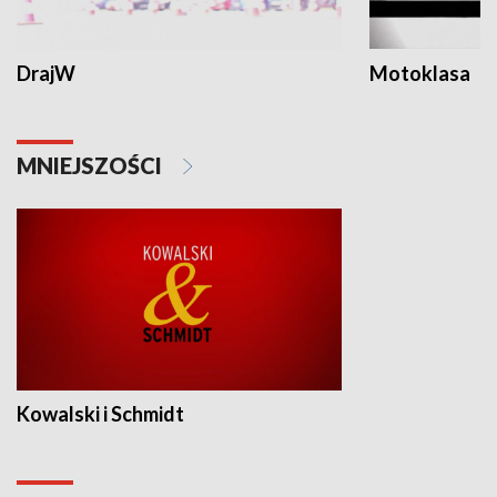
DrajW
Motoklasa
MNIEJSZOŚCI
Kowalski i Schmidt