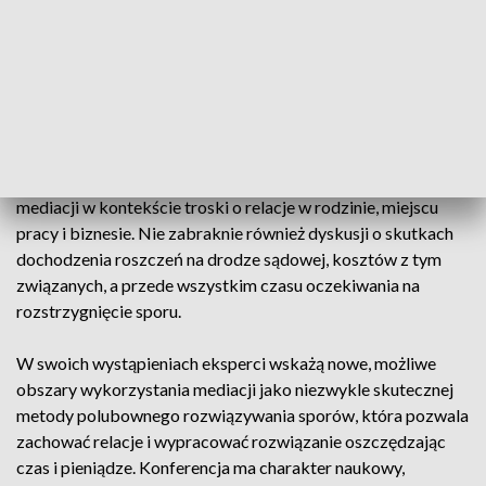
społecznym, jak i biznesowym. W tym wyjątkowym
wydarzeniu co roku uczestniczy blisko trzysta osób z całego
kraju.
Program konferencji w każdej edycji porusza aktualne i
ważne zagadnienia istotne dla tematyki konfliktów i mediacji.
W tym roku eksperci omówią kwestie dotyczące znaczenia
mediacji w kontekście troski o relacje w rodzinie, miejscu
pracy i biznesie. Nie zabraknie również dyskusji o skutkach
dochodzenia roszczeń na drodze sądowej, kosztów z tym
związanych, a przede wszystkim czasu oczekiwania na
rozstrzygnięcie sporu.
W swoich wystąpieniach eksperci wskażą nowe, możliwe
obszary wykorzystania mediacji jako niezwykle skutecznej
metody polubownego rozwiązywania sporów, która pozwala
zachować relacje i wypracować rozwiązanie oszczędzając
czas i pieniądze. Konferencja ma charakter naukowy,