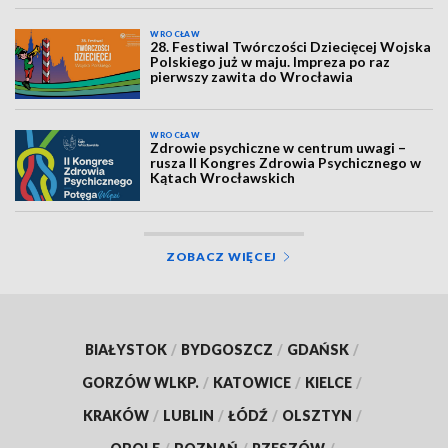
WROCŁAW
28. Festiwal Twórczości Dziecięcej Wojska
Polskiego już w maju. Impreza po raz
pierwszy zawita do Wrocławia
WROCŁAW
Zdrowie psychiczne w centrum uwagi –
rusza II Kongres Zdrowia Psychicznego w
Kątach Wrocławskich
ZOBACZ WIĘCEJ
BIAŁYSTOK
/
BYDGOSZCZ
/
GDAŃSK
/
GORZÓW WLKP.
/
KATOWICE
/
KIELCE
/
KRAKÓW
/
LUBLIN
/
ŁÓDŹ
/
OLSZTYN
/