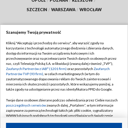
OPOLE
/
POZNAŃ
/
RZESZÓW
/
SZCZECIN
/
WARSZAWA
/
WROCŁAW
Szanujemy Twoją prywatność
Dołącz do nas:
Kliknij "Akceptuję i przechodzę do serwisu", aby wyrazić zgody na
korzystanie z technologii automatycznego śledzenia i zbierania danych,
TVP
dostęp do informacji na Twoim urządzeniu końcowym i ich
Abonament TVP
przechowywanie oraz na przetwarzanie Twoich danych osobowych przez
Regulamin TVP
nas, czyli Telewizję Polską S.A. w likwidacji (zwaną dalej również „TVP”),
Emisja w TVP
Polityka prywatności
Zaufanych Partnerów z IAB* (1201 firm)
oraz pozostałych
Zaufanych
Partnerów TVP (93 firm)
, w celach marketingowych (w tym do
Centrum informacji TVP
Moje zgody
zautomatyzowanego dopasowania reklam do Twoich zainteresowań i
mierzenia ich skuteczności) i pozostałych, które wskazujemy poniżej, a
Naziemna Telewizja Cyfrowa
Pomoc
także zgody na udostępnianie przez nas identyfikatora PPID do Google.
Sklep TVP
Biuro reklamy
Twoje dane osobowe zbierane podczas odwiedzania przez Ciebie naszych
Rada Programowa
Kontakt
poszczególnych serwisów
zwanych dalej „Portalem”, w tym informacje
zapisywane za pomocą technologii takich jak: pliki cookie, sygnalizatory
System NOS
WWW lub innych podobnych technologii umożliwiających świadczenie
dopasowanych i bezpiecznych usług, personalizację treści oraz reklam,
Informacje o nadawcy
Kanały
udostępnianie funkcji mediów społecznościowych oraz analizowanie